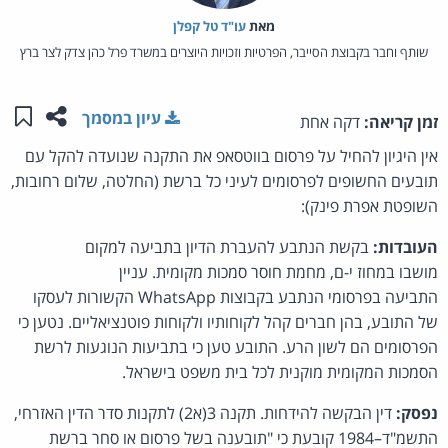
מאת‏
עו"ד טל קפלן
שותף וחבר בקבוצת הסייבר, הפרטיות וזכויות היוצרים במשרד פרל כהן צדק לצר ברץ
שתפו ע
שמו
עיון במסמך
זמן קריאה:
דקה אחת
אין היגיון להחיל על פרסום בווטסאפ את התקנה שנועדה להקל עם
תובעים החשופים לפרסומים לעיני כל ברשת (החלטה, שלום רחובות,
השופטת אפרת פינק):
העובדות:
בקשת הנתבע להעברת הדיון בתביעה למקום
מושבו במחוז י-ם, מחמת חוסר סמכות מקומית. עניין
התביעה בפרסומי הנתבע בקבוצות WhatsApp הקשורות לעסקו
של התובע, בהן חברים קהל לקוחותיו ולקוחות פוטנציאליים. נטען כי
הפרסומים הם לשון הרע. התובע טען כי בתביעות הנוגעות לרשת
הסמכות המקומית מוקנית לכל בית משפט בישראל.
נפסק:
דין הבקשה להידחות. תקנה 3(א2) לתקנות סדר הדין האזרחי,
התשמ"ד–1984 קובעת כי "תובענה בשל פרסום או סחר ברשת