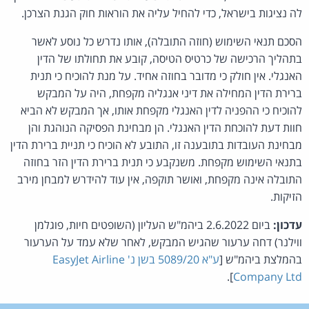
לה נציגות בישראל, כדי להחיל עליה את הוראות חוק הגנת הצרכן.
הסכם תנאי השימוש (חוזה התובלה), אותו נדרש כל נוסע לאשר
בתהליך הרכישה של כרטיס הטיסה, קובע את תחולתו של הדין
האנגלי. אין חולק כי מדובר בחוזה אחיד. על מנת להוכיח כי תנית
ברירת הדין המחילה את דיני אנגליה מקפחת, היה על המבקש
להוכיח כי ההפניה לדין האנגלי מקפחת אותו, אך המבקש לא הביא
חוות דעת להוכחת הדין האנגלי. הן מבחינת הפסיקה הנוהגת והן
מבחינת העובדות בתובענה זו, התובע לא הוכיח כי תניית ברירת הדין
בתנאי השימוש מקפחת. משנקבע כי תנית ברירת הדין הזר בחוזה
התובלה אינה מקפחת, ואושר תוקפה, אין עוד להידרש למבחן מירב
הזיקות.
עדכון:
ביום 2.6.2022 ביהמ"ש העליון (השופטים חיות, פוגלמן
ווילנר) דחה ערעור שהגיש המבקש, לאחר שלא עמד על הערעור
בהמלצת ביהמ"ש [
ע"א 5089/20 בשן נ' EasyJet Airline
].
Company Ltd