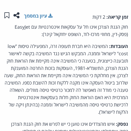
שתפו ע
שמו
עיון במסמך
זמן קריאה:
2 דקות
חוק הגנת הצרכן אינו חל על עסקאות אינטרנטיות עם EasyJet
(פסק-דין, מחוזי מרכז-לוד, השופט יחזקאל קינר):
העובדות:
המשיבה היא חברת תעופה זרה, המפעילה טיסות "low
cost" לישראל וממנה. המבקש הגיש נגד המשיבה בקשה לאישור
תובענה כייצוגית, בטענה כי המשיבה אינה מקיימת את הוראות חוק
הגנת הצרכן, התשמ"א-1981, העוסקות בזכות החרטה המוענקת
לצרכן. אין מחלוקת כי המשיבה אינה מקיימת את הוראות החוק, שעה
שלרוב ביטול העסקה אינו מקנה ללקוח זכות להשבת כספו. המשיבה
טענה כי מודל זה מאפשר לה למכור כרטיסי טיסה מוזלים. השאלה
המרכזית היא האם הוראות החוק חלות בעסקאות אינטרנטיות
לרכישת כרטיסי טיסה מהמשיבה לישראל וממנה (בהינתן זיקה של
הלקוח לישראל).
נפסק:
איש מהצדדים אינו טוען כי יש לפרש את חוק הגנת הצרכן