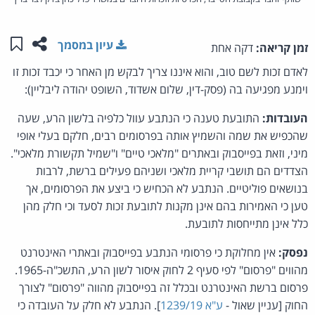
שתפו ע
שמו
עיון במסמך
זמן קריאה:
דקה אחת
לאדם זכות לשם טוב, והוא איננו צריך לבקש מן האחר כי יכבד זכות זו
וימנע מפגיעה בה (פסק-דין, שלום אשדוד, השופט יהודה ליבליין):
העובדות:
התובעת טענה כי הנתבע עוול כלפיה בלשון הרע, שעה
שהכפיש את שמה והשמיץ אותה בפרסומים רבים, חלקם בעלי אופי
מיני, וזאת בפייסבוק ובאתרים "מלאכי טיים" ו"שמיל תקשורת מלאכי".
הצדדים הם תושבי קריית מלאכי ושניהם פעילים ברשת, לרבות
בנושאים פוליטיים. הנתבע לא הכחיש כי ביצע את הפרסומים, אך
טען כי האמירות בהם אינן מקנות לתובעת זכות לסעד וכי חלק מהן
כלל אינן מתייחסות לתובעת.
נפסק:
אין מחלוקת כי פרסומי הנתבע בפייסבוק ובאתרי האינטרנט
מהווים "פרסום" לפי סעיף 2 לחוק איסור לשון הרע, התשכ"ה-1965.
פרסום ברשת האינטרנט ובכלל זה בפייסבוק מהווה "פרסום" לצורך
החוק [עניין שאול -
ע"א 1239/19
]. הנתבע לא חלק על העובדה כי