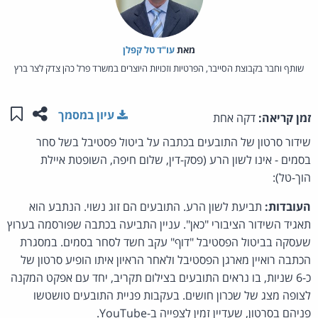
מאת‏
עו"ד טל קפלן
שותף וחבר בקבוצת הסייבר, הפרטיות וזכויות היוצרים במשרד פרל כהן צדק לצר ברץ
שתפו ע
שמו
עיון במסמך
זמן קריאה:
דקה אחת
שידור סרטון של התובעים בכתבה על ביטול פסטיבל בשל סחר
בסמים - אינו לשון הרע (פסק-דין, שלום חיפה, השופטת איילת
הוך-טל):
העובדות:
תביעת לשון הרע. התובעים הם זוג נשוי. הנתבע הוא
תאגיד השידור הציבורי "כאן". עניין התביעה בכתבה שפורסמה בערוץ
שעסקה בביטול הפסטיבל "דוף" עקב חשד לסחר בסמים. במסגרת
הכתבה רואיין מארגן הפסטיבל ולאחר הראיון איתו הופיע סרטון של
כ-6 שניות, בו נראים התובעים בצילום תקריב, יחד עם אפקט המקנה
לצופה מצג של שכרון חושים. בעקבות פניית התובעים טושטשו
פניהם בסרטון, שעדיין זמין לצפייה ב-YouTube.