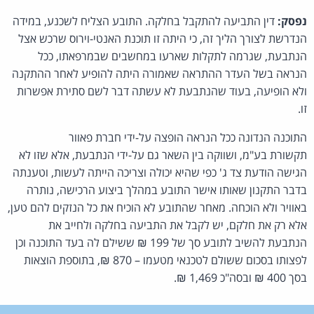
נפסק:
דין התביעה להתקבל בחלקה. התובע הצליח לשכנע, במידה
הנדרשת לצורך הליך זה, כי היתה זו תוכנת האנטי-וירוס שרכש אצל
הנתבעת, שגרמה לתקלות שארעו במחשבים שבמרפאתו, ככל
הנראה בשל העדר ההתראה שאמורה היתה להופיע לאחר ההתקנה
ולא הופיעה, בעוד שהנתבעת לא עשתה דבר לשם סתירת אפשרות
זו.
התוכנה הנדונה ככל הנראה הופצה על-ידי חברת פאוור
תקשורת בע"מ, ושווקה בין השאר גם על-ידי הנתבעת, אלא שזו לא
הגישה הודעת צד ג' כפי שהיא יכולה וצריכה הייתה לעשות, וטענתה
בדבר התקנון שאותו אישר התובע במהלך ביצוע הרכישה, נותרה
באוויר ולא הוכחה. מאחר שהתובע לא הוכיח את כל הנזקים להם טען,
אלא רק את חלקם, יש לקבל את התביעה בחלקה ולחייב את
הנתבעת להשיב לתובע סך של 199 ₪ ששילם לה בעד התוכנה וכן
לפצותו בסכום ששולם לטכנאי מטעמו – 870 ₪, בתוספת הוצאות
בסך 400 ₪ ובסה"כ 1,469 ₪.