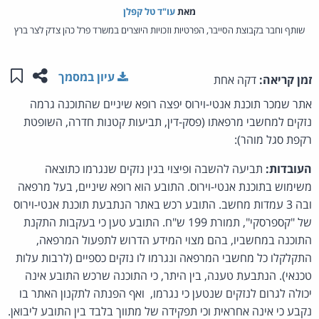
מאת‏
עו"ד טל קפלן
שותף וחבר בקבוצת הסייבר, הפרטיות וזכויות היוצרים במשרד פרל כהן צדק לצר ברץ
שתפו ע
שמו
עיון במסמך
זמן קריאה:
דקה אחת
אתר שמכר תוכנת אנטי-וירוס יפצה רופא שיניים שהתוכנה גרמה
נזקים למחשבי מרפאתו (פסק-דין, תביעות קטנות חדרה, השופטת
רקפת סגל מוהר):
העובדות:
תביעה להשבה ופיצוי בגין נזקים שנגרמו כתוצאה
משימוש בתוכנת אנטי-וירוס. התובע הוא רופא שיניים, בעל מרפאה
ובה 3 עמדות מחשב. התובע רכש באתר הנתבעת תוכנת אנטי-וירוס
של "קספרסקי", תמורת 199 ש"ח. התובע טען כי בעקבות התקנת
התוכנה במחשביו, בהם מצוי המידע הדרוש לתפעול המרפאה,
התקלקלו כל מחשבי המרפאה ונגרמו לו נזקים כספיים (לרבות עלות
טכנאי). הנתבעת טענה, בין היתר, כי התוכנה שרכש התובע אינה
יכולה לגרום לנזקים שנטען כי נגרמו, ואף הפנתה לתקנון האתר בו
נקבע כי אינה אחראית וכי תפקידה של מתווך בלבד בין התובע ליבואן.