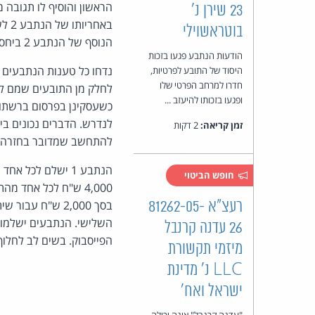
23 שירן נ'
באח
בוטראשוילי
הנוסף של הנתבע 2 ביחס לתובע 2 מהווה אף הוא לשון הרע.
הודעות הנתבע פגעו בזכות
נדחו כל טענות הנתבעים ב
היסוד של התובע לפרטיות,
חדרו למרחב הפרטי שלו
לחלק מן התובעים שמם לא 
ופגעו בזכותו להיעזב ...
כשעסקינן בפרסום ברשתות
זמן קריאה:
2 דקות
להתחשב שמדובר בחזרה ע
חופש הביטוי
רעצ"א 81262-05-
26 עדנה קרנבל
הפייסבוק. בשים לב לחלוף
מיזמי תקשורת
LLC נ' מדינת
ישראל ואח'
"עדנה קרנבל" אינה יכולה