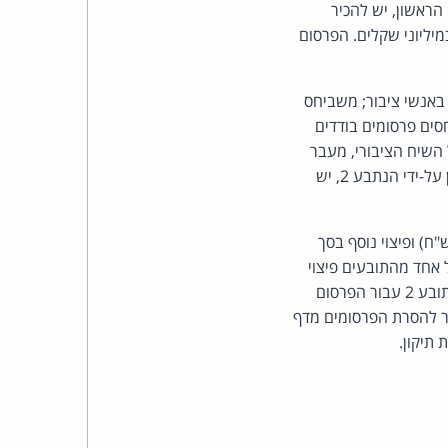
כהן
בראי הקביעה ביחס לפרסום הראשון, יש להכיר
לה במיליוני שקלים. הפרסום
צדק
לצר
באנשי ציבור; משביחס
סים פרסומים בודדים
ברץ.
השיח הציבורי, מעבר
לנדרש. הדברים נכונים ביתר שאת לעניין התובעת 1 היא המועצה. באשר לשיתוף הפרסום הראשון על-ידי הנתבע 2, יש
פועל
מ־1996
 ישלם לכל אחד מהתובעים פיצוי בסך 4,000 ש"ח עבור הפרסום הראשון (סה"כ 20,000 ש"ח) ופיצוי נוסף בסך
עבור הפרסום השני (סה"כ 8,000 ש"ח). הנתבע 2 ישלם לכל אחד מהתובעים פיצוי
בסך 2,000 ש"ח עבור שיתוף הפרסום הראשון (סה"כ 10,000 ש"ח) ופיצוי נוסף בסך 2,000 ש"ח לתובע 2 עבור הפרסום
הנתבעים יפעלו לאלתר להסרת הפרסומים מדף
תיקון.