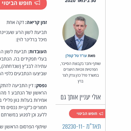
30 בינואר 2020
חופש הביטוי
זמן קריאה:
דקה אחת
תביעת לשון הרע שעניינה 
מיכל ברלינר לוי):
העובדות:
מאת‏
עו"ד טל קפלן
שותף וחבר בקבוצת הסייבר,
הפרטיות וזכויות היוצרים
שביצעו הנתבעים כלפי הת
במשרד פרל כהן צדק לצר
ברץ
נפסק:
דין התביעה להתקבל
אולי יעניין אותך גם
אמירות בעלות גוון פלילי
חמורים כ"קניית נכסים מד
חופש הביטוי
ללעג וכן לפגוע במשרתם ה
תאד"מ 28230-11-