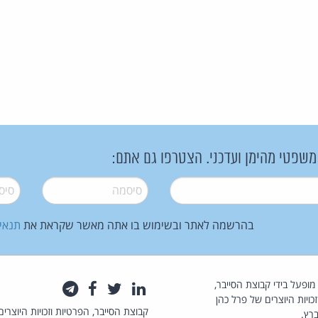
 משפטי מהימן ועדכני. הצטרפו גם אתם:
סיסמה
*
סיסמה
בהרשמה לאתר ובשימוש בו אתה מאשר שקראת את
תנאי
law.co.il מופעל בידי קבוצת הסייבר,
לינקדאין
טוויטר
פייסבוק
טלגרם
כויות היוצרים של פרל כהן
קבוצת הסייבר, הפרטיות וזכויות היוצרים
רץ.