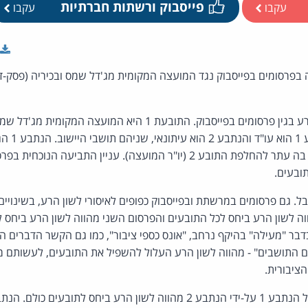
פייסבוק ורשתות חברתיות
עקבו
עקבו
בפרסומים בפייסבוק נגד המועצה המקומית מג'דל שמס ובכיריה (פסק-ד
עתירה לבג"ץ (שנדחתה), בה עתר להחלפת התובע 2 (יו"ר המועצה). עניין התבי
ובעים.
. גם פרסומים במרשתת ובפייסבוק כפופים לאיסורי לשון הרע, בשינויים
 בדבר "מעילה" בהיקף נרחב, "אונס כספי ציבור", כמו גם הקשר הדברים
ם התושבים" - מהווה לשון הרע העלול להשפיל את התובעים, לעשותם מ
ציבורית.