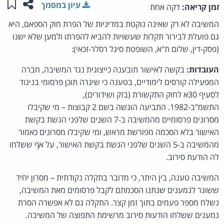
שתפו ע
שמו
עיון במסמך
זמן קריאה:
דקה אחת
המשיבה לא רק שאינה נוקטת במדיניות של הפרת חוק הספאם, היא
גם פועלת לבירור תקלות שעשויות להביא להפרתו ולמען שלא ישנו
(פסק-דין, שלום ת"א, השופטת סיגל רסלר-זכאי):
העובדות:
בקשה לאישור תובענה כייצוגית נגד המשיבה, חברה
המפעילה קורסים לימודיים, בטענה כי שיגרה תוכן פרסומי בניגוד
לסעיף 30א לחוק התקשורת (בזק ושידורים),
התשמ"ב-1982. התביעה הוגשה בשם 2 קבוצות – מי שקיבלו
מסרונים פרסומיים מהמשיבה ב-7 השנים שלפני הגשת בקשת
האישור בלא הסכמה מפורשת מראש, ומי שקיבלו מסרונים כאמור
מהמשיבה ב-5 השנים שלפני הגשת בקשת האישור, על אף ששלחו
לה הודעת סירוב.
המשיבה טענה, בין היתר, כי מדובר בתקלה נקודתית – מסרון יחיד
ששוגר לנמענים שנתנו הסכמתם לקבל פרסומים מאת המשיבה,
נשלח מספר פעמים בתוך זמן קצר. התקלה גם לא אפשרה הסרת
נמענים ששלחו הודעות סירוב מרשימת התפוצה של המשיבה.