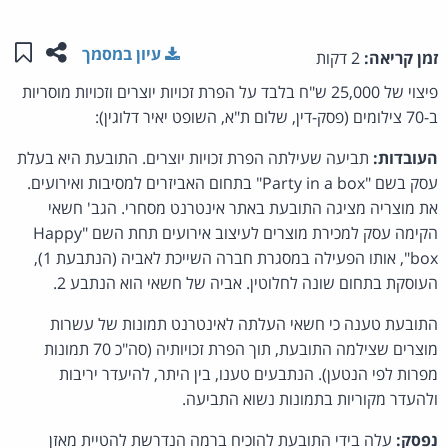
שתפו ע
שמו
עיון במסמך
זמן קריאה:
2 דקות
פיצוי של 25,000 ש"ח בלבד על הפרת זכויות יוצרים וזכויות מוסריות
ב-70 צילומים (פסק-דין, שלום ת"א, השופט יאיר דלוגין):
העובדות:
תביעה שעילתה הפרת זכויות יוצרים. התובעת היא בעלת
עסק בשם "Party in a box" בתחום האביזרים למסיבות ואירועים.
את מוצריה מציגה התובעת באתר אינטרנט מסחרי. הגב' חשאי
הקימה עסק למכירת מוצרים לעיצוב אירועים תחת השם "Happy
box", אותו הפעילה במסגרת חברה השייכת לאביה (הנתבעת 1),
העוסקת בתחום שונה לחלוטין. אביה של חשאי הוא הנתבע 2.
התובעת טענה כי חשאי העלתה לאינטרנט תמונות של עשרות
מוצרים שצילמה התובעת, תוך הפרת זכויותיה (סה"כ 70 תמונות
מפרות לפי הנטען). הנתבעים טענו, בין היתר, להיעדר יריבות
ולהעדר מקוריות בתמונות נשוא התביעה.
נפסק:
עלה בידי התובעת להוכיח ברמה הנדרשת להטיית מאזן