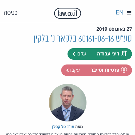
EN
כניסה
27 באוגוסט 2019
סע"ש 60161-06-16 בלקאר נ' בלקין
דיני עבודה
עקבו
פרטיות וסייבר
עקבו
מאת‏
עו"ד טל קפלן
שותף וחבר בקבוצת הסייבר, הפרטיות וזכויות היוצרים במשרד פרל כהן צדק לצר ברץ