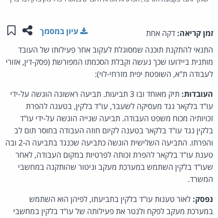
שתפו ע
שמו
עיון במסמך
זמן קריאה:
דקה אחת
התנאי להתקנת תוכנה שמסוגלת לעקוב אחר פעילותו של העובד
מותנית ביידועו שכך נעשה וקבלת הסכמתו המפורשת (פסק-דין, אזורי
לעבודה ת"א, השופטת יפית מזרחי-לוי):
העובדות:
תיק מאוחד ובו 3 תביעות. תביעה ראשונה הוגשה על-ידי
עו"ד בלקאר נגד מעסיקה לשעבר, עו"ד בלקין, בטענה להפרת
זכויותיה מכוח משפט העבודה. תביעה שנייה הוגשה על-ידי עו"ד
בלקין נגד עו"ד בלקאר בטענה לקיום חוזה העבודה בחוסר תום לב
והפרתו. התביעה השלישית הוגשה כתביעה שכנגד בתביעה ה-2 ובה
טענת עו"ד בלקאר להפרת זכותה לפרטיות במקום העבודה, לאחר
שעו"ד בלקין השתמש במערכת מעקב וניטור שהותקנה במחשבי
המשרד.
נפסק:
לאור טענות עו"ד בלקין בתביעתו, לפיהן הוא השתמש
במערכת מעקב לפקח ולנטר את פעילותה של עו"ד בלקין במחשבי