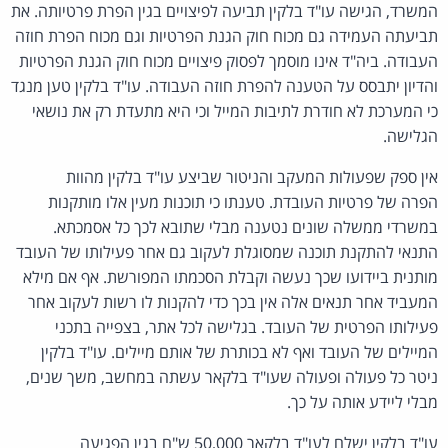
המשרד, הגישה עו"ד בלקין תביעה לפיצויים בגין הפרת פרטיותה. את
תביעתה העמידה גם מכוח חוק הגנת הפרטיות וגם מכוח הפרת חוזה
העבודה. ביה"ד אינו מוסמך לפסוק פיצויים מכוח חוק הגנת הפרטיות
והדיון יתבסס על הטענה להפרת חוזה העבודה. עו"ד בלקין טען מנגד
כי המערכת לא חודרת לתיבות המייל וכי היא מתעדת רק את נושאי
הגלישה.
אין ספק שפעולות המעקב והניטור שביצע עו"ד בלקין מהוות
הפרה של פרטיות העובדת. טענתו כי תוכנות מעין אלו מותקנות
במשרדי ממשלה שונים נטענה מבלי שתובא לכך כל אסמכתא.
התנאי להתקנת תוכנה שמסוגלת לעקוב גם אחר פעילותו של העובד
מותנית ביידועו שכך נעשה וקבלת הסכמתו המפורשת. אף אם מילא
המעביד אחר תנאים אלה אין בכך כדי להקנות לו רשות לעקוב אחר
פעילותו הפרטית של העובד. בגלישה לכל אתר, בצפייה בתכני
המיילים של העובד ואף לא בכותרת של אותם מיילים. עו"ד בלקין
ניטר כל פעולה ופעולה שעו"ד בלקאר עשתה במחשב, משך שנים,
מבלי ליידע אותה על כך.
עו"ד בלקין ישלם לעו"ד בלקאר 50,000 ש"ח בגין הפגיעה