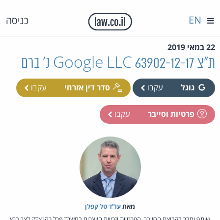
EN
כניסה
22 במאי 2019
ת"צ 63902-12-17 Google LLC נ' ברם
גוגל
עקבו
סדר דין אזרחי
עקבו
פרטיות וסייבר
עקבו
מאת‏
עו"ד טל קפלן
שותף וחבר בקבוצת הסייבר, הפרטיות וזכויות היוצרים במשרד פרל כהן צדק לצר ברץ