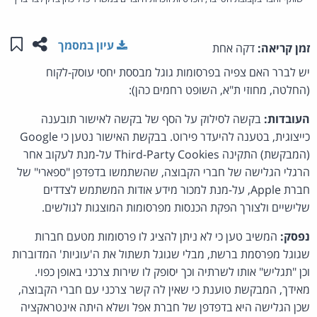
שתפו ע
שמו
עיון במסמך
זמן קריאה:
דקה אחת
יש לברר האם צפיה בפרסומות גוגל מבססת יחסי עוסק-לקוח
(החלטה, מחוזי ת"א, השופט רחמים כהן):
העובדות:
בקשה לסילוק על הסף של בקשה לאישור תובענה
כייצוגית, בטענה להיעדר פירוט. בבקשת האישור נטען כי Google
(המבקשת) התקינה Third-Party Cookies על-מנת לעקוב אחר
הרגלי הגלישה של חברי הקבוצה, שהשתמשו בדפדפן "ספארי" של
חברת Apple, על-מנת למכור מידע אודות המשתמש לצדדים
שלישיים ולצורך הפקת הכנסות מפרסומות המוצגות לגולשים.
נפסק:
המשיב טען כי לא ניתן להציג לו פרסומות מטעם חברות
שגוגל מפרסמת ברשת, מבלי שגוגל תשתול את ה'עוגיות' המדוברות
וכן "תגליש" אותו לשרתיה וכך יסופק לו שירות צרכני באופן כפוי.
מאידך, המבקשת טוענת כי שאין לה קשר צרכני עם חברי הקבוצה,
שכן הגלישה היא בדפדפן של חברת אפל ושלא היתה אינטראקציה