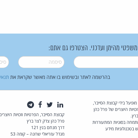
 משפטי מהימן ועדכני. הצטרפו גם אתם:
סיסמה
*
סיסמה
בהרשמה לאתר ובשימוש בו אתה מאשר שקראת את
תנאי
law.co.il מופעל בידי קבוצת הסייבר,
לינקדאין
טוויטר
פייסבוק
טלגרם
כויות היוצרים של פרל כהן
קבוצת הסייבר, הפרטיות וזכויות היוצרים
רץ.
פרל כהן צדק לצר ברץ
תמחה בסוגיות המתעוררות
דרך מנחם בגין 121
 בטכנולוגיות מידע
מגדל עזריאלי שרונה – קומה 53