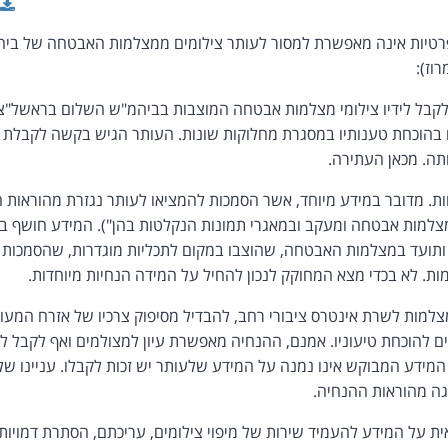
טיות אינה מאפשרת למסור לעותר צילומים ממצלמות האבטחה של ביהמ"
וז):
בל לידיו צילומי מצלמות אבטחה המוצבות בביהמ"ש השלום בראשל"צ. 
ו בהוכחת טענותיו במסגרת מחלוקות שונות. העותר הגיש בקשה לקבלת ה
ה. מכאן העתירה.
צלמות אבטחה ומעקב ובמאגרי תמונות הנקלטות בהן"). המידע חושף ב
תועד במצלמות האבטחה, שהוצבו במקום לתכליות מוגדרות, שהסמכות 
ת. לא בכדי מצא המחוקק לנכון להחיל על המידה הנחיות מיוחדות.
צלמות לשרת אינטרס ציבורי רחב, להבדיל מסיפוק צרכיו של אזרח המעו
ים להוכחת טיעוניו. אמנם, ההנחיה מאפשרת עיון למצולמים ואף לקבל לי
המידע המבוקש אינו נמנה על המידע שלעותר יש זכות לקבלו. עניינו של ה
גה מהוראות ההנחיה.
ת על המידע להעמיד שירות של מיפוי צילומים, עריכתם, הסתרת דמויות ו