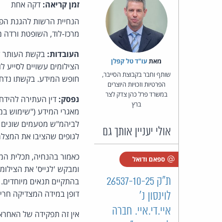
זמן קריאה:
דקה אחת
הנחיית הרשות להגנת הפר
מרכז-לוד, השופטת ורדה מר
העובדות:
בקשת העותר לק
מאת‏
עו"ד טל קפלן
הצילומים עשויים לסייע ל
שותף וחבר בקבוצת הסייבר,
חופש המידע. בקשתו נדחת
הפרטיות וזכויות היוצרים
במשרד פרל כהן צדק לצר
נפסק:
ברץ
מאגרי המידע ("שימוש במ
לביהמ"ש מטעמים שונים ו
אולי יעניין אותך גם
לגופים שהציבו את המצלמו
כאמור בהנחיה, תכלית המ
ספאם ודואל
ומבקש 'לגייס' את הצילומ
ת"ק 26537-10-25
בהתקיים תנאים מיוחדים. 
דופן במידה המצדיקה חרי
לוינסון נ'
איי.די.איי. חברה
אין זה תפקידה של האחראי