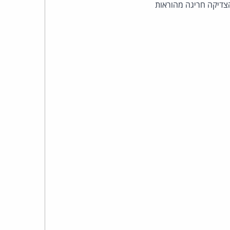
כהן
הצדיקה חריגה מהוראות
צדק
לצר
ברץ.
פועל
מ־1996