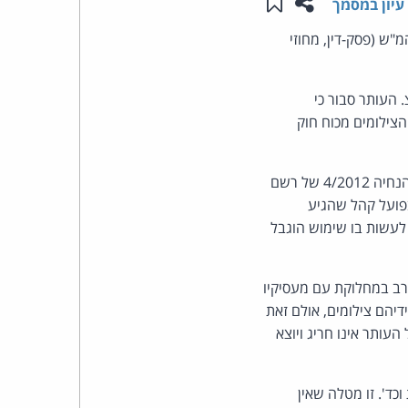
שתפו עמוד זה
שמור ב"תכנים שלי"
עיון במסמך
העומד
ש (פסק-דין, מחוזי
בראש
העותר סבור כי
צילומים מכוח חוק
קבוצת
האינטרנט,
דין העתירה להידחות. מדובר במידע מיוחד, אשר הסמכות להמציאו לעותר נגזרת מהוראות הנחיה 4/2012 של רשם
פועל קהל שהגיע
הסייבר
לעשות בו שימוש הוגבל
וזכויות
רב במחלוקת עם מעסיקיו
היוצרים
דיהם צילומים, אולם זאת
של
עותר אינו חריג ויוצא
פרל
כד'. זו מטלה שאין