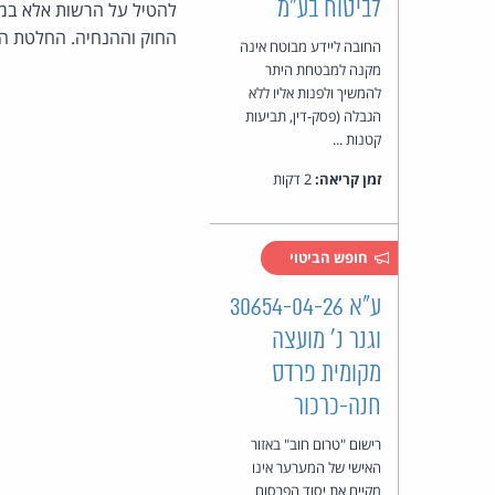
לביטוח בע"מ
להטיל על הרשות אלא במקר
החוק וההנחיה. החלטת הא
החובה ליידע מבוטח אינה
מקנה למבטחת היתר
להמשיך ולפנות אליו ללא
הגבלה (פסק-דין, תביעות
קטנות ...
זמן קריאה:
2 דקות
חופש הביטוי
ע"א 30654-04-26
וגנר נ' מועצה
מקומית פרדס
חנה-כרכור
רישום "טרום חוב" באזור
האישי של המערער אינו
מקיים את יסוד הפרסום