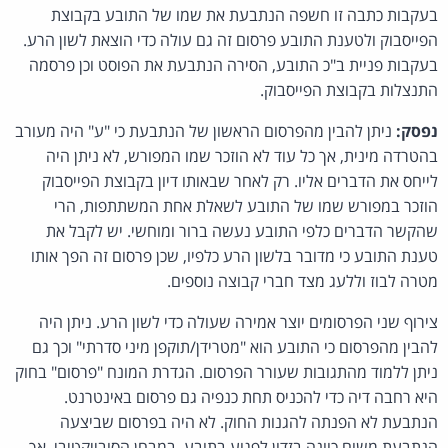
בעקבות כתבה זו חשפה הנתבעת את שמו של התובע בקבוצת
הפייסבוק ולטענת התובע פרסום זה גם עולה כדי הוצאת לשון הרע.
בעקבות פניית ב"כ התובע, הסירה הנתבעת את הפוסט וכן פרסמה
התנצלות בקבוצת הפייסבוק.
נפסק:
ניתן להבין מהפרסום הראשון של הנתבעת כי "ע" היה מעורב
בהטרדה מינית, אך כל עוד לא הוזכר שמו המפורש, לא ניתן היה
לייחס את הדברים אליו. רק לאחר שבאותו דיון בקבוצת הפייסבוק
הוזכר במפורש שמו של התובע לשאלת אחת המשתתפות, הרי
שהקשר הדברים כלפי התובע נעשה ברור ומוחשי. יש לקבל את
טענת התובע כי מדובר בלשון הרע כלפיו, שכן פרסום זה הפך אותו
מטרה לבוז וללעג מצד חברי קבוצה נוספים.
צירוף שני הפרסומים יוצר אמירה שעולה כדי לשון הרע. ניתן היה
להבין מהפרסום כי התובע הוא "מטרידן/תוקפן מיני סדרתי" וכך גם
ניתן ללמוד מהתגובות שעורר הפרסום. הגדרת המונח "פרסום" בחוק
היא רחבה דיה כדי להכניס תחת כנפיה גם פרסום באינטרנט.
הנתבעת לא הפנתה להגנות החוק. לא היה בפרסום שביצעה
הנתבעת משום כוונה בזדון לפגוע בתובע, במבחן הסובייקטיבי, אך