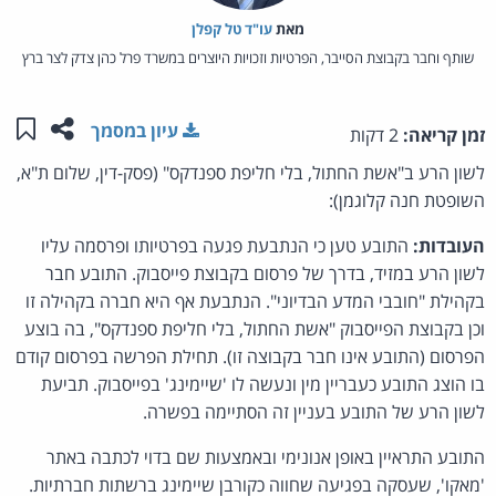
מאת‏
עו"ד טל קפלן
שותף וחבר בקבוצת הסייבר, הפרטיות וזכויות היוצרים במשרד פרל כהן צדק לצר ברץ
שתפו ע
שמו
עיון במסמך
זמן קריאה:
2 דקות
לשון הרע ב"אשת החתול, בלי חליפת ספנדקס" (פסק-דין, שלום ת"א,
השופטת חנה קלוגמן):
העובדות:
התובע טען כי הנתבעת פגעה בפרטיותו ופרסמה עליו
לשון הרע במזיד, בדרך של פרסום בקבוצת פייסבוק. התובע חבר
בקהילת "חובבי המדע הבדיוני". הנתבעת אף היא חברה בקהילה זו
וכן בקבוצת הפייסבוק "אשת החתול, בלי חליפת ספנדקס", בה בוצע
הפרסום (התובע אינו חבר בקבוצה זו). תחילת הפרשה בפרסום קודם
בו הוצג התובע כעבריין מין ונעשה לו 'שיימינג' בפייסבוק. תביעת
לשון הרע של התובע בעניין זה הסתיימה בפשרה.
התובע התראיין באופן אנונימי ובאמצעות שם בדוי לכתבה באתר
'מאקו', שעסקה בפגיעה שחווה כקורבן שיימינג ברשתות חברתיות.