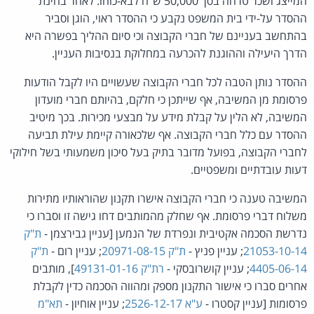
המייצג ושכר טרחה בסך 50,000 ש"ח לבא-כוחו. לאחר בחינת
ההסדר על-ידי בית המשפט נקבע כי ההסדר ראוי, הוגן וסביר
בהתחשב בעניינם של חברי הקבוצה וכי סיום ההליך בפשרה היא
הדרך היעילה וההוגנת להכרעה במחלוקת בנסיבות העניין.
ההסדר נותן הטבה לכל חברי הקבוצה שעשויים היו לקבל הודעות
פרסומת מן המשיבה, אף שייתכן כי חלקם, בהיותם חברי מועדון
המשיבה, לא הלין על קבלת מידע על מבצעי מכירות. בכך מיטיב
ההסדר עם כלל חברי הקבוצה. אף שלכאורה קיימת עילת תביעה
לחברי הקבוצה, בפועל מדובר בתיק בעל סיכון משמעותי בשל חילוקי
דעות עובדתיים ומשפטיים.
המשיבה טענה כי חברי הקבוצה אישרו תקנון שהוראותיו מתירות
משלוח דברי פרסומת. אף שחלק מהמותבים דחו גישה זו וסברו כי
נדרשת הסכמה אקטיבית ונפרדת של הנמען [עניין גבירצמן -
ת"ק
21053-10-14
; עניין פניץ -
ת"ק 20971-08-15
; עניין רום -
ת"ק
4405-06-14
; עניין קושרובסקי -
רת"ק 49131-01-16
], מותבים
אחרים סברו כי אישור התקנון מספק ומהווה הסכמה כדין לקבלת
פרסומות [עניין קסטרו -
ע"א 2526-12-17
; עניין אוחיון -
תא"מ