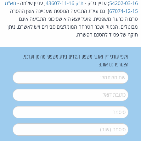
54202-03-16
; עניין גליק -
ת"ק 43607-11-16
; עניין שלמה -
תא"מ
67074-12-15
]. גם עילת התביעה הנוספת שעניינה אופן ההסרה
טרם הוכרעה משפטית. פועל יוצא הוא שסיכוני התביעה אינם
מבוטלים. הגמול ושכר הטרחה המומלצים סבירים ויש לאשרם. ניתן
תוקף של פס"ד להסכם הפשרה.
אלפי עורכי דין ואנשי משפט נעזרים בידע משפטי מהימן ועדכני.
הצטרפו גם אתם:
שם משתמש
*
דואל
*
סיסמה
*
סיסמה (שוב)
*