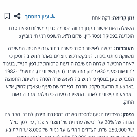
שתפו ע
שמו
עיון במסמך
זמן קריאה:
דקה אחת
השאלה האם אישור תקנון מהווה הסכמה כדין למשלוח ספאם טרם
הוכרעה בפסיקה (פסק-דין, שלום ת"א, השופט רמי חיימוביץ):
העובדות:
בקשה לאישור הסדר פשרה בתובענה ייצוגית. המשיבה
משווקת מותגי ביגוד. המבקש רכש מוצרים באתר המשיבה וטען כי
לאחר הרכישה שלחה המשיבה הודעות פרסומת לטלפון הנייד, בניגוד
להוראות סעיף 30א לחוק התקשורת (בזק ושידורים), התשמ"ב-1982.
המבקש טען בנוסף כי המשיבה לא אפשרה הסרה מרשימת התפוצה
באמצעות הודעת טקסט חוזרת, לפי דרישת סעיף 30א(ד) לחוק, אלא
באמצעות קישורית לאתר. המשיבה טענה כי מילאה אחר הוראות
החוק.
נפסק:
הצדדים הגיעו להסכם פשרה במסגרתו תינתן לחברי הקבוצה
הנחה של 20% על רכישה עתידית של מוצרי אופנה, עד לסך כולל
של 250,000 ש"ח. הצדדים המליצו על גמול של 8,000 ש"ח לתובע