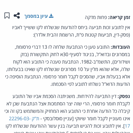
שתפו ע
שמו
עיון במסמך
זמן קריאה:
פחות מדקה
אין לתובע זכות תביעה ביחס להודעות שנשלחו לקו ששייך לאביו
(פסק-דין, תביעות קטנות פ"ת, הרשמת זהבית אלדר):
העובדות:
התובע טען כי הנתבעת שלחה לו 13 דברי פרסומת,
במסרונים ובדוא"ל, בניגוד לסעיף 30א לחוק התקשורת (בזק
ושידורים), התשמ"ב-1982. הנתבעת טענה כי התובע הוא לקוח
שלה, אלא שהוא מלין על 10 מסרונים שנשלחו לקו שאינו בבעלותו,
אלא בבעלות אביו, שהסכים לקבל חומר פרסומי. הנתבעת הוסיפה כי
הודעות הדוא"ל נשלחו לתובע לפי הסכמתו.
נפסק:
דין התביעה להידחות. משניתנה הסכמת אביו של התובע
לקבלת חומר פרסומי, הרי שזה יצר הסתמכות אצל הנתבעת שכן לא
קיבלה כל הודעה אחרת כי התובע הוא המחזיק והמשתמש בקו זה וכי
אינו מעוניין לקבל חומר שיווקי [עניין סוסלובסקי -
ת"ק 22296-03-
17
]. אין לתובע זכות להגיש תביעה בגין עשר ההודעות שנשלחו לקו