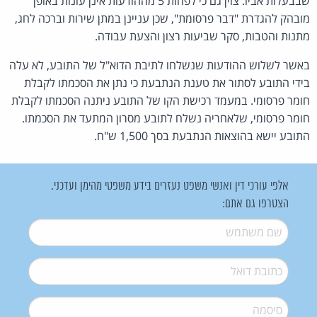
שבבעלות אביו. צוין גם כי לפחות 5 מההודעות אינן עונות באופן
מובהק להגדרת "דבר פרסומת", שכן עניינן במתן שירות וברכה לחג,
מתנות והטבות, סקר שביעות רצון והצעת עבודה.
באשר לשלוש ההודעות שנשלחו לתיבת הדוא"ל של התובע, לא עלה
בידי התובע לסתור את טענת הנתבעת כי נתן את הסכמתו לקבלת
חומר פרסומי. במעמד רכישת הקו של התובע ניתנה הסכמתו לקבלת
חומר פרסומי, שלאחריה נשלח לתובע מסרון המתעד את הסכמתו.
התובע יישא בהוצאות הנתבעת בסך 1,500 ש"ח.
אלפי עורכי דין ואנשי משפט נעזרים בידע משפטי מהימן ועדכני.
הצטרפו גם אתם:
שם משתמש
*
דואל
*
סיסמה
*