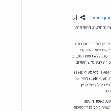
העומד
שתפו עמוד זה
שמור ב"תכנים שלי"
עיון במסמך
בראש
 (החלטה, מחוזי ת"א,
קבוצת
קניין רוחני, במסגרתה
האינטרנט,
לון לתחום הבנקאות ושוק ההון, וכי
ך שנים ארוכות, ללא רשות התובע.
הסייבר
מסורה לביהמ"ש השלום.
וזכויות
המסגרת הנורמטיבית קבועה בסעיפים 40 ו-51 לחוק בתי המשפט [נוסח משולב], התשמ"ד-1984. לפי סעיף 40(1)
לחוק, סמכותו של ביהמ"ש המחוזי היא סמכות שיורית, לדון בכל עניין שאינו בסמכות ביהמ"ש השלום. סעיף 40(4) לחוק אינו
היוצרים
י בעילה של קניין
של
נמוך.
חני. כאשר מוגשת
פרל
וויה נופל בגדר סמכותו