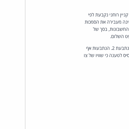
כהן
ניין רוחני נקבעת לפי
צדק
ינה מעבירה את הסמכות
לצר
 החשבונות, בסך של
ברץ.
מכתבי הטענות אף עולה כי הפרסומים המפרים לכאורה הוסרו זה מכבר מאתר הנתבעות ומשרתי הנתבעת 2. הנתבעות אף
ס לטענה כי שוויו של צו
פועל
מ־1996