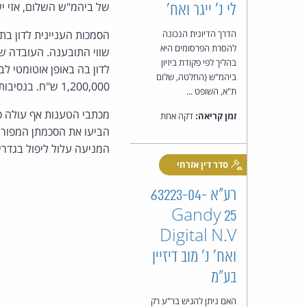
של ביהמ"ש השלום, אזי י
לי נ' ייגר ואח'
הדרך הדיונית הנכונה
הסמכות העניינית לדון בת
להסרת הפרסומים היא
שווי התובענה. העובדה ש
בהליך לפי פקודת ביזיון
לדון בה באופן אוטומטי 
ביהמ"ש (החלטה, שלום
1,200,000 ש"ח. בנסיבות אלה, לא ניתן לומר כי סכום התביעה עולה על גבול סמכותו של בית משפט השלום.
ת"א, השופט ...
זמן קריאה:
דקה אחת
הביעו את הסכמתן המפורשת
המניעה עלול ליפול בגדר
סדר דין אזרחי
רע"א 63223-04-
25 Gandy
Digital N.V
ואח' נ' מוב דיזיין
בע"מ
האם ניתן להגיש בר"ע רק