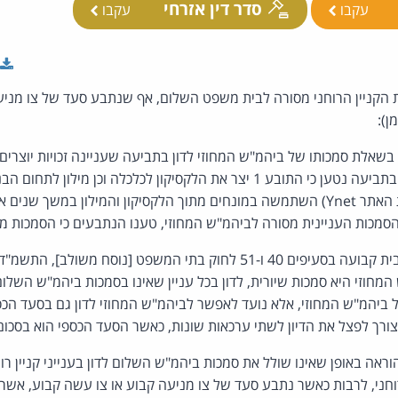
סדר דין אזרחי
עקבו
עקבו
 הקניין הרוחני מסורה לבית משפט השלום, אף שנתבע סעד של צו מניעה
ן):
שאלת סמכותו של ביהמ"ש המחוזי לדון בתביעה שעניינה זכויות יוצרים ו
נתבע סעד של צו מניעה. בתביעה נטען כי התובע 1 יצר את הלקסיקון לכלכלה וכן מי
הנתבעת 1 (המפעילה את האתר Ynet) השתמשה במונחים מתוך הלקסיקון והמילון במש
הסמכות העניינית מסורה לביהמ"ש המחוזי, טענו הנתבעים כי הסמכות 
ביהמ"ש המחוזי, אלא נועד לאפשר לביהמ"ש המחוזי לדון גם בסעד הכספ
צורך לפצל את הדיון לשתי ערכאות שונות, כאשר הסעד הכספי הוא בסכום 
אה באופן שאינו שולל את סמכות ביהמ"ש השלום לדון בענייני קניין רו
חני, לרבות כאשר נתבע סעד של צו מניעה קבוע או צו עשה קבוע, אשר ש