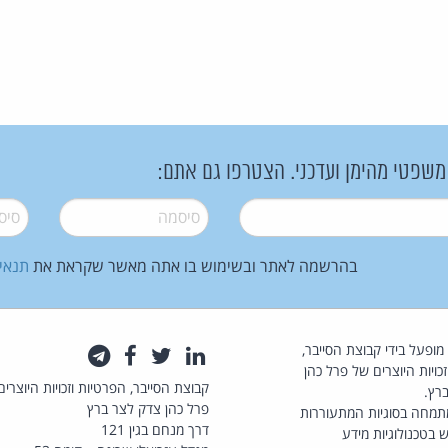
 משפטי מהימן ועדכני. הצטרפו גם אתם:
סיסמה
*
סיסמה
בהרשמה לאתר ובשימוש בו אתה מאשר שקראת את
תנאי
law.co.il מופעל בידי קבוצת הסייבר,
לינקדאין
טוויטר
פייסבוק
טלגרם
כויות היוצרים של פרל כהן
קבוצת הסייבר, הפרטיות וזכויות היוצרים
רץ.
פרל כהן צדק לצר ברץ
תמחה בסוגיות המתעוררות
דרך מנחם בגין 121
 בטכנולוגיות מידע