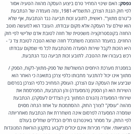
נפסק:
האם שינוי המחיר טרם ביצוע העסקה מהווה הטעיה אסור
לפי חוק הגנת הצרכן, התשמ"א-1981, ומה מעמדה של הנתבעת
כ"גורם מתווך". ראשית, לתובע זכות תביעה נגד הנתבעת, אף שלא
הוא שילם על העסקה אלא מקום עבודתו. העובד הוא למעשה מוטב
החוזה בקונסטרוקציה משפטית של חוזה לטובת אדם שלישי לפי חוק
החוזים. במעמד ההזמנה משתכלל חוזה שהוא הטבה לטובת צד ג' -
היא הזכות לקבל שירות הסעדה מהנתבעת לכל מי שמקום עבודתו
רכש בעבורו את ההטבה. לתובע זכות תביעה נגד הנתבעת.
במסגרת מערכת היחסים המשולשת של ספק-מתווך-לקוח, הספק /
מתווך אינו יכול להתנער מחבותו כלפי צרכן בתואנה כי האחר הוא
שביצע את העסקה עם הצרכן. העוסק המחויב כלפי הצרכן בפרסום
השירות הוא הן הספק (המסעדה) והן הנתבעת, המפרסמת את
שירותי המסעדה (הגורם המתווך בין הצדדים לעסקה). הנתבעת
מהווה "עוסק" לצורך החוק. ההסתמכות על אחוז הנחה מסוים
שמסרה המסעדה לפרסום אינה משחררת את הנתבעת מאחריותה
לפי החוק. על מסחר באינטרנט חלים הכללים שחלים בעולם
המציאותי. אתרי מכירות אינם יכולים לקבוע בתקנון הוראות המנוגדות