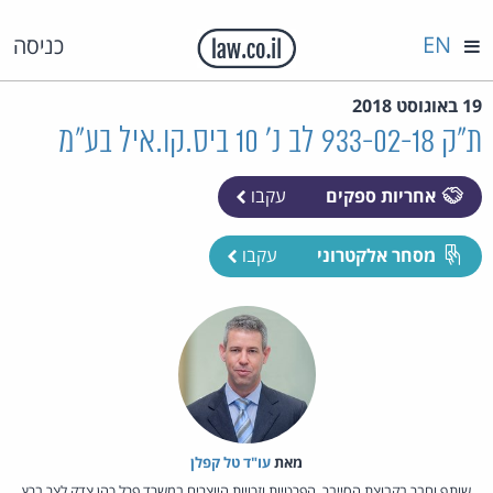
EN
כניסה
19 באוגוסט 2018
ת"ק 933-02-18 לב נ' 10 ביס.קו.איל בע"מ
אחריות ספקים
עקבו
מסחר אלקטרוני
עקבו
מאת‏
עו"ד טל קפלן
שותף וחבר בקבוצת הסייבר, הפרטיות וזכויות היוצרים במשרד פרל כהן צדק לצר ברץ