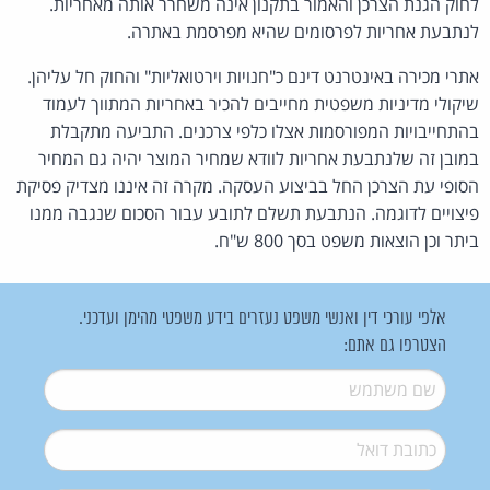
לחוק הגנת הצרכן והאמור בתקנון אינה משחרר אותה מאחריות.
לנתבעת אחריות לפרסומים שהיא מפרסמת באתרה.
אתרי מכירה באינטרנט דינם כ"חנויות וירטואליות" והחוק חל עליהן.
שיקולי מדיניות משפטית מחייבים להכיר באחריות המתווך לעמוד
בהתחייבויות המפורסמות אצלו כלפי צרכנים. התביעה מתקבלת
במובן זה שלנתבעת אחריות לוודא שמחיר המוצר יהיה גם המחיר
הסופי עת הצרכן החל בביצוע העסקה. מקרה זה איננו מצדיק פסיקת
פיצויים לדוגמה. הנתבעת תשלם לתובע עבור הסכום שנגבה ממנו
ביתר וכן הוצאות משפט בסך 800 ש"ח.
אלפי עורכי דין ואנשי משפט נעזרים בידע משפטי מהימן ועדכני.
הצטרפו גם אתם:
שם משתמש
*
דואל
*