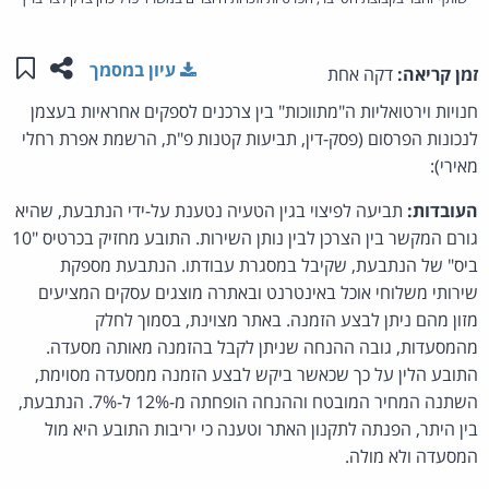
שתפו ע
שמו
עיון במסמך
זמן קריאה:
דקה אחת
חנויות וירטואליות ה"מתווכות" בין צרכנים לספקים אחראיות בעצמן
לנכונות הפרסום (פסק-דין, תביעות קטנות פ"ת, הרשמת אפרת רחלי
מאירי):
העובדות:
תביעה לפיצוי בגין הטעיה נטענת על-ידי הנתבעת, שהיא
גורם המקשר בין הצרכן לבין נותן השירות. התובע מחזיק בכרטיס "10
ביס" של הנתבעת, שקיבל במסגרת עבודתו. הנתבעת מספקת
שירותי משלוחי אוכל באינטרנט ובאתרה מוצגים עסקים המציעים
מזון מהם ניתן לבצע הזמנה. באתר מצוינת, בסמוך לחלק
מהמסעדות, גובה ההנחה שניתן לקבל בהזמנה מאותה מסעדה.
התובע הלין על כך שכאשר ביקש לבצע הזמנה ממסעדה מסוימת,
השתנה המחיר המובטח וההנחה הופחתה מ-12% ל-7%. הנתבעת,
בין היתר, הפנתה לתקנון האתר וטענה כי יריבות התובע היא מול
המסעדה ולא מולה.