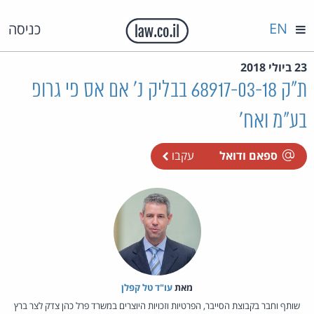
EN
כניסה
23 ביולי 2018
ת"ק 68917-03-18 בבליק נ' אם אס פי גרופ
בע"מ ואח'
ספאם ודואל
עקבו
מאת‏
עו"ד טל קפלן
שותף וחבר בקבוצת הסייבר, הפרטיות וזכויות היוצרים במשרד פרל כהן צדק לצר ברץ