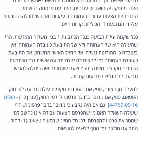
תביעה אישית. אך התובעת היא ממחלקת משאבי אנוש בעמותה
ואחד מתפקידיה הוא גיוס עובדים. התובעת פרסמה ברשתות
החברתיות הצעות עבודה בעמותה ובעקבות זאת נשלחו לה ההודעות
על-ידי הנתבעת 1, הכוללות קורות חיים.
ככל שקמה עילת תביעה כנגד הנתבעת 1 בגין משלוח ההודעות, הרי
שהעילה היא של העמותה ולא של התובעת כעובדת העמותה. אין
בעובדה כי ההודעות נשלחו אל המייל האישי המשמש את התובעת
כעובדת העמותה כדי להקים לה עילת תביעה אישית נגד הנתבעת.
הדברים מקבלים משנה תוקף שעה שעמותה אינה יכולה להגיש
תביעה לביהמ"ש לתביעות קטנות.
למעלה מן הצורך, ספק אם העובדות מקימות עילת תביעה לפי חוק
הספאם. ספק אם מדובר ב"דבר פרסומת" לפי החוק [עניין כהן -
תא"מ
44769-09-16
]. גם אם היה נקבע כי מדובר בדבר פרסומת, הרי
שעולה השאלה האם מי שמפרסם הצעות עבודה אינו נחשב למי
שמסר את פרטיו למפרסם ולכן חל הסייג שבסעיף 30א(ג)(1) לחוק.
התביעה סולקה על הסף ללא צו להוצאות.