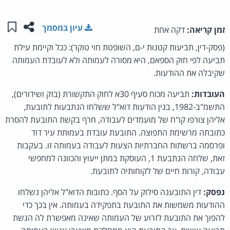
שתפו ע
שמו
עיון במסמך
זמן קריאה:
דקה אחת
(פסק-דין, תביעות קטנות י-ם, השופטת חוי טוקר): ככל וקיימת עילת
תביעה לפי חוק הספאם, היא מסורה לעמותה ולא לעובדת העמותה
שקיבלה את ההודעות.
העובדות:
תביעה מכוח סעיף 30א לחוק התקשורת (בזק ושידורים),
התשמ"ב-1982, בגין הודעות דוא"ל ששלחו הנתבעות לתובעת,
אליהן צורפו קו"ח של מועמדים לעבודה, חרף בקשת התובעת להסרת
כתובתה מרשימת התפוצה. התובעת עובדת בעמותת עיר דוד
ופרסמה ברשתות החברתיות הצעות לעבודה בעמותה זו. בעקבות
זאת, שלחה הנתבעת 1, העוסקת במתן ייעוץ והכוונה למחפשי
עבודה, קורות חיים של לקוחותיה לתובעת.
נפסק:
דין התובענה סילוק על הסף. כתובות הדוא"ל אליהן נשלחו
ההודעות משמשות את התובעת בתפקידה בעמותה. אין בכך כדי
להפוך את התובעת לזרוע של העמותה שאינה מאפשרת לה הגשת