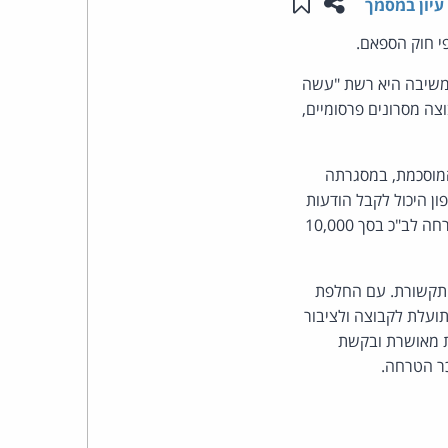
שתפו עמוד זה
שמור ב"תכנים שלי"
עיון במסמך
העומד
י חוק הספאם.
משיבה היא רשת "עשה
בראש
ה מסרונים פרסומיים,
קבוצת
מוסכמת, במסגרתה
האינטרנט,
ן היכול לקבל הודעות
הסרה במסרון חוזר. עוד הסכימו הצדדים כי המשיבה תשלם למבקש גמול בסך 3,000 ש"ח ושכר-טרחה לב"כ בסך 10,000
הסייבר
וזכויות
המשיבה עילה לכאורה להפרת הוראות סעיף 30א לחוק התקשורת. עם החלפת
עלת לקבוצה ולציבור
היוצרים
ת מאושרת ובקשת
של
ר הטרחה.
פרל