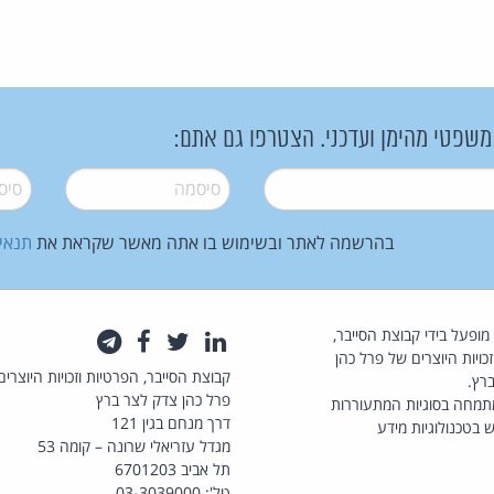
 משפטי מהימן ועדכני. הצטרפו גם אתם:
סיסמה
*
סיסמה
בהרשמה לאתר ובשימוש בו אתה מאשר שקראת את
תנאי
law.co.il מופעל בידי קבוצת הסייבר,
לינקדאין
טוויטר
פייסבוק
טלגרם
כויות היוצרים של פרל כהן
קבוצת הסייבר, הפרטיות וזכויות היוצרים
רץ.
פרל כהן צדק לצר ברץ
תמחה בסוגיות המתעוררות
דרך מנחם בגין 121
 בטכנולוגיות מידע
מגדל עזריאלי שרונה – קומה 53
תל אביב 6701203
טל': 03-3039000