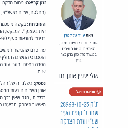
זמן קריאה:
פחות מדקה
(החלטה, שלום ראשל"צ, ה
העובדות:
בקשה מוסכמת ל
זאת בעצמך". המבקש, הרו
מאת‏
עו"ד טל קפלן
בניגוד להוראות סעיף 30א לחוק התקשורת (בזק ושידורים), התשמ"ב-1982.
שותף וחבר בקבוצת הסייבר,
הפרטיות וזכויות היוצרים
עוד טרם שהגישה המשיבה
במשרד פרל כהן צדק לצר
הוסכם כי המשיבה תחליף א
ברץ
ש"ח.
אולי יעניין אותך גם
נפסק:
אופן משלוח הודעות המסר
ספאם ודואל
בכללותו, הגם שאין בכך 
ת"ק 28968-10-25
האישור תימחק. תביעתו ה
שחר נ' קופת העיר
שע"י ועדת הצדקה