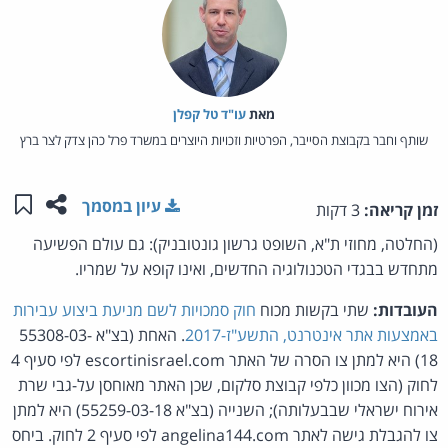
מאת‏
עו"ד טל קפלן
שותף וחבר בקבוצת הסייבר, הפרטיות וזכויות היוצרים במשרד פרל כהן צדק לצר ברץ
שתפו ע
שמו
עיון במסמך
זמן קריאה:
3 דקות
(החלטה, מחוזי ת"א, השופט גרשון גונטובניק): גם עולם הפשיעה
מתחדש בבגדי הטכנולוגיה החדשים, ואינו קופא על שמריו.
העובדות:
שתי בקשות מכוח
חוק סמכויות לשם מניעת ביצוע עבירות
באמצעות אתר אינטרנט, התשע"ז-2017
. האחת (בצ"א 55308-03-
18) היא למתן צו הסרה של האתר escortinisrael.com לפי סעיף 4
לחוק (הצו מכוון כלפי קבוצת סלקום, שכן האתר מאוחסן על-גבי שרת
אירוח ישראלי שבבעלותה); השנייה (בצ"א 55259-03-18) היא למתן
צו להגבלת גישה לאתר angelina144.com לפי סעיף 2 לחוק. ביחס