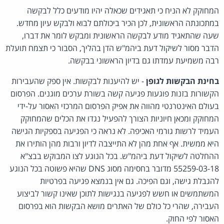
המחוקק לא הניח כי תאגידים שכאלה יהיו מודעים כלל לבקשה
במתכונתה הראשונית, לכן הכיר ביכולתם לבוא ולבקש עיון מחדש.
שעה שהתאגיד מודע לבקשה הראשונית ומבקש לומר את דברו,
הדבר מסור לשיקול דעת ביהמ"ש הדן בהליך, הסבור כי תצמח תועלת
רבה משמיעת עמדתו גם בדיון הראשוני בבקשה.
בחינת הבקשות לגופן
- יש להיענות לבקשות. אין ספק שהעבירות
הקשורות בזנות פוגעות פגיעה קשה בשורת ערכים מוגנים. הפרסום
בעולם האינטרנטי מהווה את אפיק הפרסום המרכזי האסור על-ידי
המחוקק ומכאן חיוניות הצורך להפעיל נגדו את הכלים שהמחוקק
העמיד לרשות גורמי האכיפה. לא נראה כי הפגיעה בספקיות הגישה
היא ממשית. אף אחת מהן לא התייצבה לדיון ורבות מהן הותירו את
ההחלטה לשיקול דעת ביהמ"ש. בכל הנוגע לצו המבוקש בבצ"א
55259-03-18 מדובר בחסימה מסוג DNS שהיא פשוטה בכל הנוגע
להגבלת גישה, וגם הפיכה. גם אין בנמצא פגיעה בפרטיות
המשתמשים או חשש לפגיעה בנגישות לתוכן שאינו קשור לביצוע
העבירה, שהרי כל כולם של האתרים מושא הבקשות הוא בפרסום
האסור לפי החוק.