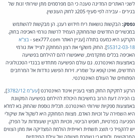
לשני האתרים המדינה טענה כי הם מפרסמים מתן שירותי זנות של
בגירים - עבירה לפי סעיף 205ג לחוק העונשין.
נפסק:
הבקשות נושאות ריח חידוש רענן. הן מבקשות להשתמש
במכשירים החדשים שהמחוקק העמיד לרשות גורמי האכיפה בחוק.
הקרקע היא כמעט בתולה [עניין האתר sex777.com -
בצ"א
55312-03-18
]. החוק משקף את רצון המחוקק לצייד את גורמי
האכיפה בכלים מתקדמים, שיאפשרו להם להילחם בפשיעה
באמצעות האינטרנט. גם עולם הפשיעה מתחדש בבגדי הטכנולוגיה
החדשים, ואינו קופא על שמריו. זירות הפשע נודדות אל המרחבים
הפתוחים של העולם האינטרנטי.
הרקע לחקיקת החוק מצוי בעניין איגוד האינטרנט [
עע"מ 3782/12
],
בו הכירה דעת הרוב בחשיבות היכולת להילחם בפשיעה המקוונת
באמצעות ספקיות שירותי האינטרנט. תכלית נוספת שהחוק בא למלא
היא השמירה על זכויות האדם. מצוות המחוקק היא לשקול את שיקולי
הפגיעה בפרטיות, חופש הביטוי, וזכויות הקניין שעומדות על הפרק.
יש להקפיד כי תוצג תשתית ראייתית הולמת המצדיקה את מתן הצווים
המבוקשים, ולוודא כי נשמרת מצוותה של עילת המידתיות.