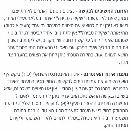
הזמנת המשיבים לבקשה
- נציגים מטעם האתרים לא התייצבו.
מכאן, שאם לא נעשתה "שקידה סבירה" לאיתור בעלי/מפעילי האתר,
כי אז לא ניתן יהיה להוציא את הצווים במעמד צד אחד (סעיף 8 לחוק).
מהי אותה "שקידה סבירה"? אין לתת מובן אחיד לביטוי זה. זה ביטוי
שסתום שאמור לחול על קשת רחבה של מקרים. יש לקחת בחשבון
את מהות ההליך שעל הפרק, את מאפייני הפעילות המיוחסת לאתר
מושא הצווים ועוד. במקרה הנוכחי ניתן לתת את הצווים במעמד צד
אחד.
מעמד איגוד האינטרנט
- איגוד האינטרנט הישראלי (ע"ר) ביקש אף
הוא להשמיע את עמדתו ביחס לבקשות. החוק מכיר במעמד האיגוד
במפורש, במסגרת בקשה לעיון מחדש. אין אנו מצויים בשלב זה, אלא
בשלב הבקשה הראשונית. האם עדיין ניתן לתת מעמד לאיגוד?
התשובה חיובית. ההסדר בסעיף 9(א) לחוק אינו הסדר שלילי. קביעת
המחוקק בחוק כי יש מעמד לתאגיד מסוג האיגוד, טומנת בחובה
משמעות רבה. היא מכירה ביכולתו לתרום להליך השיפוטי ולקידום
מטרות החוק.