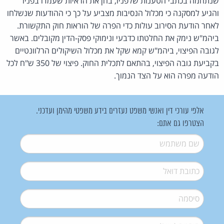
שנתחמה בכתבי הטענות שלפניו, בחן את הראיות שעמדו בפניו
והגיע למסקנה כי מכלול הנסיבות מצביע על כך כי ההודעות שנשלחו
לאחר הודעת הסירוב עולות כדי הפרה של הוראות חוק התקשורת.
ביהמ"ש נימק את החלטתו כדבעי ונימוקי פסק-הדין מקובלים. באשר
לגובה הפיצוי, ביהמ"ש קמא שקל את מכלול השיקולים הרלוונטיים
בקביעת גובה הפיצוי, בהתאם לתכלית החוק. פיצוי של 350 ש"ח לכל
הודעה מפרה הוא על הצד הנמוך.
אלפי עורכי דין ואנשי משפט נעזרים בידע משפטי מהימן ועדכני.
הצטרפו גם אתם:
שם משתמש
*
דואל
*
סיסמה
*
סיסמה (שוב)
*