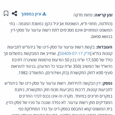
שתפו ע
שמו
עיון במסמך
זמן קריאה:
פחות מדקה
(החלטה, מחוזי ת"א, השופטת אביגיל כהן): נמשכת המגמה - בתי
המשפט המחוזיים אינם מסכימים לתת רשות ערעור על פסקי-דין
בנושא ספאם.
העובדות:
בקשת רשות ערעור על פסק-דינו של ביהמ"ש לתביעות
קטנות בת"א [
ת"ק 50409-07-17
], שחייב את המבקשת בתשלום סך
כולל של 17,500 ש"ח בגין 50 הודעות פרסומת ששיגרה לתיבת
הדוא"ל של המשיב (350 ש"ח עבור כל הודעה), בניגוד להוראות
סעיף 30א לחוק התקשורת (בזק ושידורים), התשמ"ב-1982.
נפסק:
דין הבקשה להידחות. רשות ערעור על פסק-דינו של ביהמ"ש
לתביעות קטנות, לרבות בתביעות מכוח חוק התקשורת, ניתנת
במקרים חריגים במיוחד. מקרה זה אינו נכנס לגדר החריגים
המצדיקים מתן רשות ערעור. לא נפלה שגגה על פניו של פסק-הדין.
בית המשפט קמא התבסס בפסק-דינו על גדר המחלוקת כפי