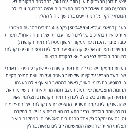
יוצאות דופן המצדיקות עיון חוזר. עם זאת, בהחלטה המקורית לא
הוכרעה סופית שאלת קבילות התצלומים ויהיה בהכרעה זו בשלב
הנוכחי להקל על המתדיינים בהמשך ניהול ההליך.
בעניין דמארי [עפ"א 80048/04] נקבעו 4 נתיבים להגשת תצלומי
אויר כראיות בהליכים פליליים ("פרי עבודתו של מומחה אחר", תעודת
עובד ציבור, העדת עד ממקור ראשון ומסלול הראיה הקושרת).
המשיבה הפנתה אל פסיקה המציעה מסלולים נוספים ובפרט קבלתם
כרשומה מוסדית לפי סעיף 36 לפקודת הראיות.
בעדות המפקח יש כדי להוות ראיה קושרת כפי שנקבע בפס"ד דאמרי
שכן העד מצביע על קיומו של סיור בשטח ועל השוואת המצב הקיים
בו למופיע בתצלומי האויר, כאשר בהמשך הוא אף צילם בעצמו
תמונות המצביעות על תמונת מצב דומה מזוית אחרת ומשלימות את
הראיה הקושרת. בשים לב לערוץ הראיה הקושרת, תצלומי האויר
שהוגשו קבילים. קמה תשתית המאפשרת את קבלתם של התצלומים
גם כרשומה מוסדית. נתיב התעודה הציבורית אינו ישים במקרה
זה. גם אם יתקבל רק אחד מהנתיבים האפשריים, המסקנה היא כי
תצלומי האויר שהגישה המאשימה קבילים כראיות בהליך.