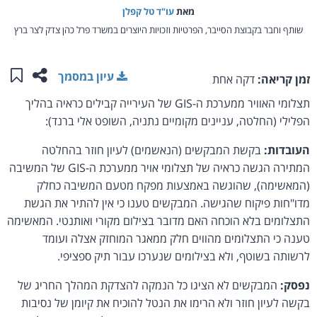
מאת‏
עו"ד טל קפלן
שותף וחבר בקבוצת הסייבר, הפרטיות וזכויות היוצרים במשרד פרל כהן צדק לצר ברץ
שתפו ע
שמו
עיון במסמך
זמן קריאה:
דקה אחת
תצלומי האוויר ממערכת ה-GIS של העירייה קבילים כראיה בהליך
הפלילי (החלטה, עניינים מקומיים נתניה, השופט אלי ברנד):
העובדות:
בקשת המבקשים (הנאשמים) לעיון חוזר בהחלטה
המתירה הגשה כראיה של תצלומי אויר ממערכת ה-GIS של המשיבה
(המאשימה), שהוגשה באמצעות מפקח מטעם המשיבה כחלק
מדו"חות פיקוח שהגישה. המבקשים טענו כי אין להתיר את הגשת
התצלומים בלא הוכחה האם מדובר בצילום מקורי ואותנטי. המאשימה
טענה כי התצלומים מהווים חלק ממאגר המוחזק אצלה ועומד
לרשותה בשוטף, ולא בצילומים שנערכו עבור תיק ספציפי.
נפסק:
המבקשים לא הציגו כל הנמקה להצדקת המהלך החריג של
בקשה לעיון חוזר ולא הרימו את הנטל להוכיח את קיומן של נסיבות