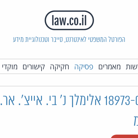
הפורטל המשפטי לאינטרנט, סייבר וטכנולוגיית מידע
שות
מאמרים
פסיקה
חקיקה
קישורים
מוקדי 
תא"מ 18973-04-17 אלימלך נ' בי. אייצ'