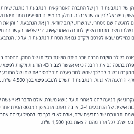
הנתבעים 2-3 הם בעליה הן של הנתבעת 1 והן של ה
והלוגו והכיתוב בכל מייל הם ל
נשלחו משם מתחם השייך לחברה האמריקאית, הרי שלאור הקשר ההדוק ו
 פונה בשלב מוקדם הרבה יותר היתה מושגת תכליתו של החוק. ההסרה ב
יחסית. חובת תום הלב מקפלת בתוכה גם את ההבנה כי אי אפש
המקרה ובשים לב לכך שהשולחת פעלה מיד להסיר את שמו של התובע ל
שפסיקת הפיצוי צריכה לשקף
קרוני אין מניעה להטיל אחריות על נושא משרה, אולם הדבר לא ייעשה ע
המיילים נשלחו תוך מעורבות אישית של הנתבעים 2-4, או בהוראתם או באופן
מם ותמונתם של נתבעים אלה, אולם לא די בכך כדי להטיל עליהם אחרי