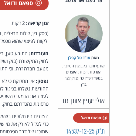
15 בפברואר 2018
ספאם ודואל
זמן קריאה:
2 דקות
ולקוות לפיצוי שהוא מכפל
העובדות:
מאת‏
עו"ד טל קפלן
שותף וחבר בקבוצת הסייבר,
מטעם חברה זרה, וכי התו
הפרטיות וזכויות היוצרים
במשרד פרל כהן צדק לצר
נפסק:
ברץ
לעודד את הנמען להשקיע ב
אולי יעניין אותך גם
פרסומת כהגדרתם בחוק, ש
ספאם ודואל
כדי לכלול לא רק את מי 
ת"ק 14537-12-25
שתוכנו של דבר הפרסומת ע