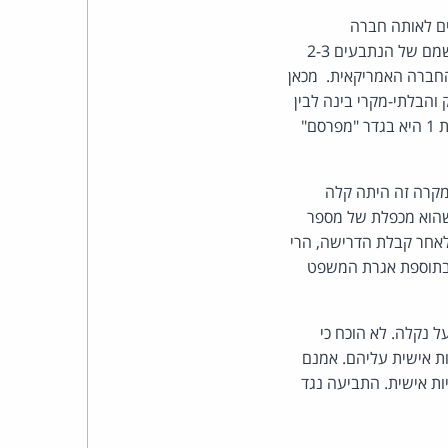
כהן
חברה האמריקאית והנתבעת 1 נותנת שירותים לאותה חברה
אמריקאית בממשק שבין השוק בישראל לבין זה שבארה"ב. בחלק מהמיילים מופיעים תמונותיהם ושמם של הנתבעים 2-3
צדק
מעשה שם מסחרי, שמשרת, קרוב לוודאי, הן את הנתבעת 1 והן את החברה האמריקאית. מכאן
לצר
הבלתי-מקרי בינה לבין
הנתבעת 1, יש לראות בהם כמיילים שבאו לפרסם ולקדם גם את מטרות הנתבעת 1. על כן, הנתבעת 1 היא בגדר "מפרסם"
ברץ.
מקרה זה היתה קלה
פועל
ר לצבור 43 הודעות ולקוות לפיצוי שהוא מכפלת של מספר
מ־1996
אחר קבלת הדרישה, הרי
 הרתעה ולא גמול. הנתבעת 1 תשלם לתובע פיצוי בסך 4,500 ש"ח, בתוספת אגרת המשפט
ל נקלה. לא הוכח כי
 המבסס הטלת אחריות אישית עליהם. אמנם
ות אישית. התביעה נגד