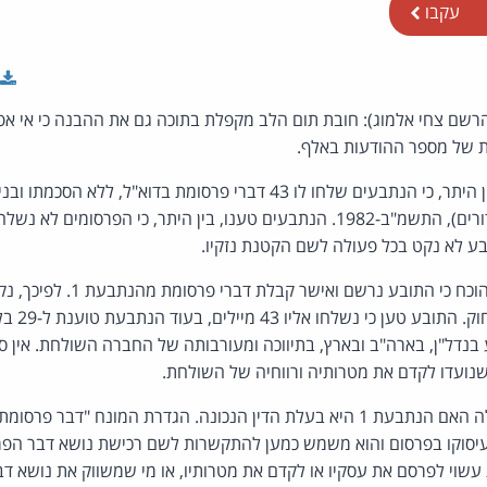
עקבו
ת של מספר ההודעות באלף.
לחוק התקשורת (בזק ושידורים), התשמ"ב-1982. הנתבעים טענו, בין היתר, כי הפ
בע לא נקט בכל פעולה לשם הקטנת נזקיו.
אין מחלוקת כי לא הוכח כי התובע נרשם
ההודעות נשל
נדל"ן, בארה"ב ובארץ, בתיווכה ומעורבותה של החברה השולחת. אין ספ
נועדו לקדם את מטרותיה ורווחיה של השולחת.
הצדדים היו חלוקים בשאלה האם הנתבעת 1 היא בעלת הדין הנכונה. הגדרת המונח 
שעיסוקו בפרסום והוא משמש כמען להתקשרות לשם רכישת נושא דבר הפר
שוי לפרסם את עסקיו או לקדם את מטרותיו, או מי שמשווק את נושא ד