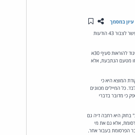
העומד
שתפו עמוד זה
שמור ב"תכנים שלי"
עיון במסמך
בראש
(פסק-דין, שלום הרצליה, הרשם צחי אלמוג): חובת תום הלב מקפלת בתוכה גם את ההבנה כי אי אפשר לצבור 43 הודעות
קבוצת
התובע טען, בין היתר, כי הנתבעים שלחו לו 43 דברי פרסומת בדוא"ל, ללא הסכמתו ובניגוד להוראות סעיף 30א
האינטרנט,
רסומים לא נשלחו מטעם הנתבעת, אלא
הסייבר
 ואישר קבלת דברי פרסומת מהנתבעת 1. לפיכך, נקודת המוצא היא כי
וזכויות
חו בניגוד לחוק. התובע טען כי נשלחו אליו 43 מיילים, בעוד הנתבעת טוענת ל-29 בלבד. כל המיילים מכוונים
ק כי מדובר בדברי
היוצרים
של
"דבר פרסומת" בחוק היא רחבה דיה גם
סומת, אלא גם את מי
פרל
בר הפרסומת בעבור אחר.