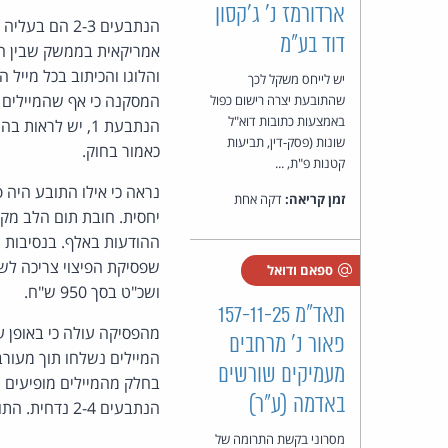
ארדורמז נ' ג'קסון
דוד בע"מ
יש לייחס משקל לכך
המסקנה כי אף שהמיילים 
שהתובעת יצרה רישום כפול
באמצעות כתובות דוא"ל
שונות (פסק-דין, תביעות
כאמור בחוק.
קטנות פ"ת, ...
נראה כי אילו התובע היה
זמן קריאה:
דקה אחת
ההודעות באלף. בנסיבות 
ספאם ודואל
ושכ"ט בסך 950 ש"ח.
תאד"מ 157-11-25
מהפסיקה עולה כי באופן ע
פאור נ' מרחבים
מעמיקים שורשים
בחלק מהמיילים מופיעים ש
באדמה (ע"ר)
הנתבעים 2-4 נדחית. התובע ישלם לכל אחד מהם הוצאות בסך 1,500 ש"ח.
מסרוני בקשת התרומה של