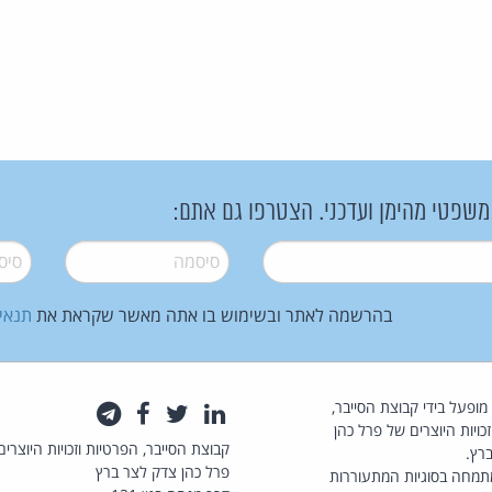
 משפטי מהימן ועדכני. הצטרפו גם אתם:
סיסמה
*
סיסמה
בהרשמה לאתר ובשימוש בו אתה מאשר שקראת את
תנאי
law.co.il מופעל בידי קבוצת הסייבר,
לינקדאין
טוויטר
פייסבוק
טלגרם
כויות היוצרים של פרל כהן
קבוצת הסייבר, הפרטיות וזכויות היוצרים
רץ.
פרל כהן צדק לצר ברץ
תמחה בסוגיות המתעוררות