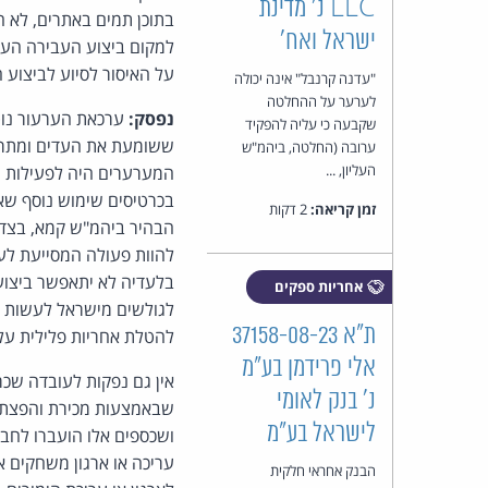
LLC נ' מדינת
בתוכן תמים באתרים, לא 
ישראל ואח'
למקום ביצוע העבירה העיק
על האיסור לסיוע לביצוע
"עדנה קרנבל" אינה יכולה
לערער על ההחלטה
נפסק:
ערכאת הערעור נוט
שקבעה כי עליה להפקיד
ששומעת את העדים ומתרשמ
ערובה (החלטה, ביהמ"ש
העליון, ...
המערערים היה לפעילות הי
בכרטיסים שימוש נוסף שא
זמן קריאה:
2 דקות
הבהיר ביהמ"ש קמא, בצדק,
להוות פעולה המסייעת לעב
בלעדיה לא יתאפשר ביצוע
אחריות ספקים
לגולשים מישראל לעשות ש
ת"א 37158-08-23
להטלת אחריות פלילית על
אלי פרידמן בע"מ
אין גם נפקות לעובדה שכר
נ' בנק לאומי
שבאמצעות מכירת והפצת כ
לישראל בע"מ
ושכספים אלו הועברו לחב
עריכה או ארגון משחקים א
הבנק אחראי חלקית