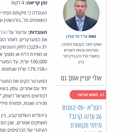
זמן קריאה:
4 דקות
העובדה כי מיקומם הפיזי ש
השופטים טל, בורנשטין ובו
העובדות:
ערעור על
הכרע
מאת‏
עו"ד טל קפלן
שותף וחבר בקבוצת הסייבר,
31 ו-29(ב) לחוק ה
הפרטיות וזכויות היוצרים
במשרד פרל כהן צדק לצר
ברץ
ו-179,158 ש"ח שנתפסו במשרדי המערערת ובחשבונה.
אולי יעניין אותך גם
המערער הקים את המערער
יחד עם אחרים, עסק בשיוו
חופש הביטוי
לגולשים מישראל לשחק "מש
מכירה שונות, תמורת מיל
רעצ"א 81262-05-
ביהמ"ש השלום קבע, בין ה
26 עדנה קרנבל
משחקים אסורים, שכן הם א
מיזמי תקשורת
העיקרי של הכרטיסים שמכר