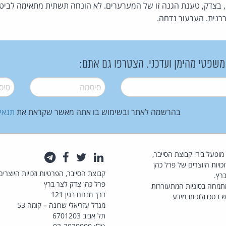
 בצדק, טענת הגנה זו של המערערים. לא הונחה תשתית מתאימה לביטו
נית. הערעור נדחה.
 משפטי מהימן ועדכני. הצטרפו גם אתם:
סיסמה
*
סיסמה
בהרשמה לאתר ובשימוש בו אתה מאשר שקראת את
תנאי
law.co.il מופעל בידי קבוצת הסייבר,
לינקדאין
טוויטר
פייסבוק
טלגרם
כויות היוצרים של פרל כהן
קבוצת הסייבר, הפרטיות וזכויות היוצרים
רץ.
פרל כהן צדק לצר ברץ
תמחה בסוגיות המתעוררות
דרך מנחם בגין 121
 בטכנולוגיות מידע
מגדל עזריאלי שרונה – קומה 53
תל אביב 6701203