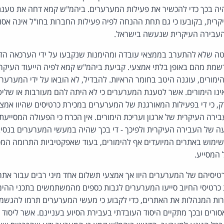
היה בכך כדי להכשיר את פעילות המערערים. ביהמ"ש קמא דחה את טע
רית, בקובעו כי גם תחת ההנחה לפיה פעילות החברות בחו"ל אינה אסור
 העבירה העיקרית שנעשה בישראל.
ה שלא להתערב בממצאי עובדה ומהימנות שנקבעו על ידי הערכאה הדיונ
ת מהם באופן בלתי אמצעי. קביעת ביהמ"ש קמא לפיה הייעוד העיקרי
מורים, עוגנה היטב בחומר הראיות. להבדיל, לא הובאו על ידי המערערי
ינו הימורים. אשר לטענת המערערים כי לא היתה להם מעורבות או שליט
 כי די בפעילות המאורגנת של המערערים במכירת כרטיסים שהיוו אמצעי
ירה העיקרית של ארגון ועריכת הימורים. אין הכרח כי הפעולה המסייעת
ה של העבירה העיקרית ולפיכך - די בכך שהיה במעשי המערערים בנסיבו
ימוש באתרים המיועדים אף להימורים, בעוד שאפקטיביות התרומה המסי
 המסייע.
טיסיהם של המערערים היוו אך אמצעי תשלום אחד מיני רבים עבור אתרי 
רטיסי החיוב סייעו המערערים לגבות כספים מהמשתמשים בתכני ההימ
רות המנהלות את האתרים, כדי לקבוע כי מעשי המערערים תרמו להגשמ
סורים ובכך מתקיים היסוד העובדתי בעבירת הסיוע בעניינם. אשר ליסוד