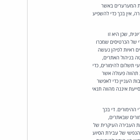
כהן
נת המערערים באשר
ה, אין בכך כדי להשפיע
צדק
לצר
ית, שכן היא זו
 של הכרטיסים שמכרו
ברץ.
ם ראיות לפיהן נעשה
ה בניהול האתרים,
פועל
 תשלום להימורים, כדי
 תהווה פעולה אשר
מ־1996
ת העניין כדי לאפשר
יעת איננה מהווה תנאי
ההימורים. די בכך
ורים שבאתרים,
ת העבירה העיקרית של
 הנפשי של עבירת הסיוע