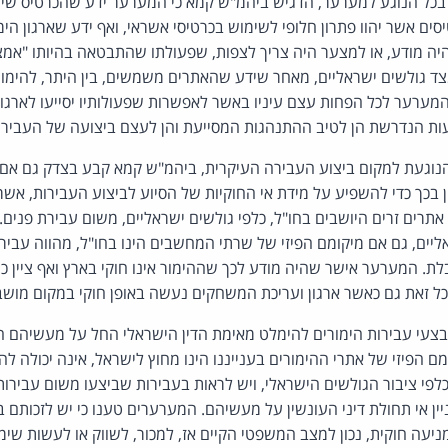
, בכל הנוגע למערער, הדגיש ביהמ"ש קמא כי המערער ידע שהכרטיס שימ
ים אשר יהוו פתרון חלופי לשימוש בכרטיסי אשראי, ואף ידע שארגון הימ
יה מודע, או למצער היה צריך לצפות, שפעולתו שהתבטאה בהיותו "אמצ
צד גולשים ישראליים, מאחר שידע שהאתרים משמשים, בין היתר, להימור
מערער לכל הפחות עצם עיניו באשר לאפשרות שפעולותיו יסייעו לארגון 
עות הנדרשת הן לטיב ההתנהגות המסייעת והן לעצם ביצועה של העביר
געת למקום ביצוע העבירה העיקרית, ביהמ"ש קמא קבע בצדק גם אם 
ן בכך כדי להשפיע על מידת אי החוקיות של הסיוע לביצוע העבירות, אש
אתרים זרים היושבים בחו"ל, כלפי גולשים ישראליים, משום עבירת פנים
ליים, גם אם מיקומם הפיזי של שרתי המחשבים הינו בחו"ל, מהווה עבירת 
לת. המערער אישר שהיה מודע לכך שההימור אינו חוקי בארץ ואף ציין כי
 כל זאת גם כאשר ארגון ועריכת המשחקים נעשה באופן חוקי במקום מושב
מבצעי עבירות הימורים להימלט מאימת הדין הישראלי החל על מעשיהם המ
ם הפיזי של אתרי ההימורים בענייננו הינו מחוץ לישראל, אינה יכולה ל
פי ציבור הגולשים הישראלי, ויש לראות בעבירות שביצעו משום עבירות 
 אי תחולת דיני העונשין על מעשיהם. המערערים טענו כי יש לזכותם 
יעה חוקית, נכון למצב המשפטי הקיים אז, למכור, לשווק או לעשות שי