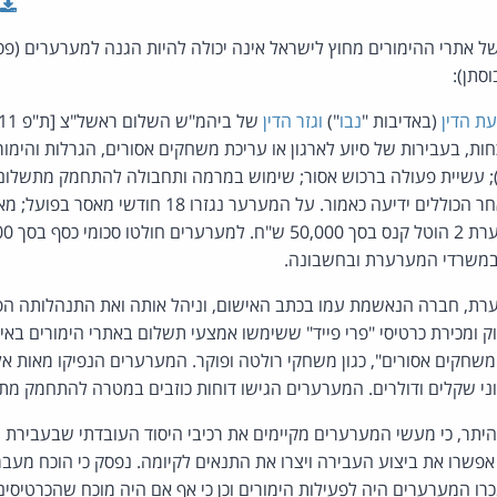
ל אתרי ההימורים מחוץ לישראל אינה יכולה להיות הגנה למערערים (פסק-
סתן):
ת הדין
(באדיבות "
נבו
")
וגזר הדין
עונשין); עשיית פעולה ברכוש אסור; שימוש במרמה ותחבולה להתחמק מתשלום
או מסירת דו"ח או מסמך אחר הכוללים ידיעה כאמור. על המערע
ת, חברה הנאשמת עמו בכתב האישום, וניהל אותה ואת התנהלותה הפי
ק ומכירת כרטיסי "פרי פייד" ששימשו אמצעי תשלום באתרי הימורים בא
חקים אסורים", כגון משחקי רולטה ופוקר. המערערים הנפיקו מאות אלפ
יוני שקלים ודולרים. המערערים הגישו דוחות כוזבים במטרה להתחמק מ
יתר, כי מעשי המערערים מקיימים את רכיבי היסוד העובדתי שבעבירת ה
פשרו את ביצוע העבירה ויצרו את התנאים לקיומה. נפסק כי הוכח מעבר 
ו המערערים היה לפעילות הימורים וכן כי אף אם היה מוכח שהכרטיסים