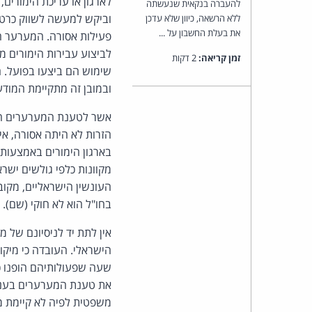
לארגון או עריכת הימורים
להעברה בנקאית שנעשתה
וביקש למעשה לשווק כרטיס
ללא הרשאה, כיוון שלא עדכן
את בעלת החשבון על ...
פעילות אסורה. המערער ה
לביצוע עבירות הימורים מ
זמן קריאה:
2 דקות
שימוש הם ביצעו בפועל. ה
ובמובן זה מתקיימת המוד
אשר לטענת המערערים הנו
הזרות לא היתה אסורה, אי
בארגון הימורים באמצעות 
מקוונות כלפי גולשים ישרא
העונשין הישראליים, מקוב
בחו"ל הוא לא חוקי (שם).
אין לתת יד לניסיונם של 
הישראלי. העובדה כי מיקומ
שעה שפעולותיהם הופנו כל
את טענת המערערים בעניין
משפטית לפיה לא קיימת מנ