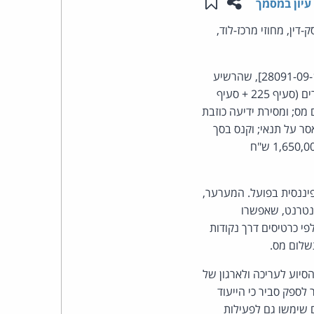
שתפו עמוד זה
שמור ב"תכנים שלי"
עיון במסמך
העומד
דין, מחוזי מרכז-לוד,
בראש
של ביהמ"ש השלום ראשל"צ [ת"פ 28091-09-11], שהרשיע
את המערערים, לאחר הוכחות, בעבירות של סיוע לארגון או עריכת משחקים אסורים, הגרלות והימורים (סעיף 225 + סעיף
קבוצת
 מס; ומסירת ידיעה כוזבת
האינטרנט,
ר נגזרו 18 חודשי מאסר בפועל; מאסר על תנאי; וקנס בסך
100,000 ש"ח. על המערערת 2 הוטל קנס בסך 50,000 ש"ח. למערערים חולטו סכומי כסף בסך 1,650,000 ש"ח
הסייבר
וזכויות
ננסית בפועל. המערער,
ינטרנט, שאפשרו
היוצרים
י כרטיסים דרך נקודות
תשלום מס.
של
סיוע לעריכה ולארגון של
פרל
לספק סביר כי הייעוד
 שימשו גם לפעילות