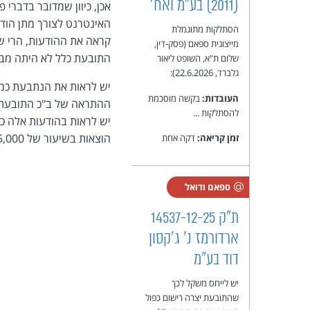
(2011) בע"מ ואח'
אכן, כיוון שמדובר בדבר
הסתלקות מתוגמלת
קראה את ההודעות, הרי ש
מייצוגית ספאם (פסק-דין,
התובעת כלל לא היתה מב
שלום ת"א, השופט ליאור
גלברד, 22.6.2026):
יש לראות את הנתבעת כמי
העובדות:
בקשה מוסכמת
להסתלקות ...
הוצאות בשיעור של 5,000 ש"ח.
זמן קריאה:
דקה אחת
ספאם ודואל
ת"ק 14537-12-25
ארדורמז נ' ג'קסון
דוד בע"מ
יש לייחס משקל לכך
שהתובעת יצרה רישום כפול