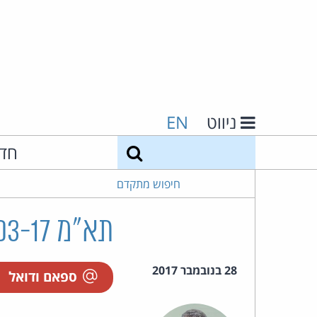
ניווט
EN
חיפוש
חד
חיפוש מתקדם
תא"מ 59679-03-17 מנשה נ' "כיד" ערוץ הקניות בע"מ
28 בנובמבר 2017
ספאם ודואל