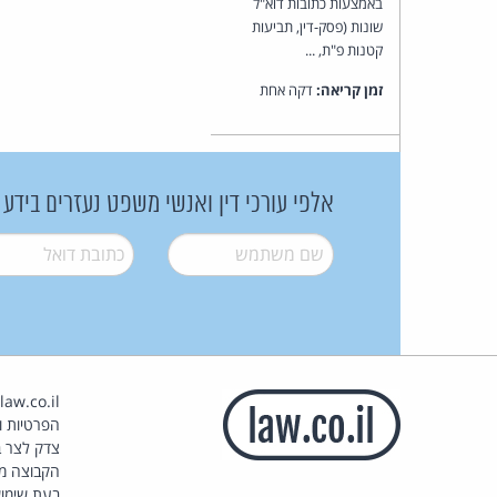
באמצעות כתובות דוא"ל
שונות (פסק-דין, תביעות
קטנות פ"ת, ...
זמן קריאה:
דקה אחת
אלפי עורכי דין ואנשי משפט נעזרים בידע
שם משתמש
*
דואל
*
הפרטיות וז
צדק לצר ב
הקבוצה מ
בעת שימוש