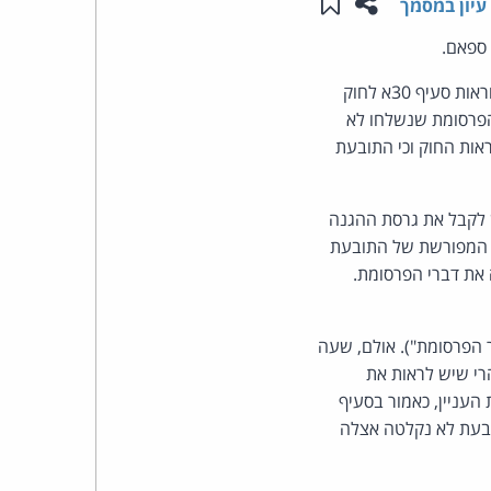
שתפו עמוד זה
שמור ב"תכנים שלי"
עיון במסמך
העומד
התובעת טענה כי הנתבעת שיגרה לתיבת הדוא"ל שלה 63 הודעות פרסומת, בניגוד להוראות סעיף 30א לחוק
בראש
 שלחה 3 הודעות סירוב וכי דברי הפרסומת שנשלחו לא
אות החוק וכי התובעת
קבוצת
האינטרנט,
 לקבל את גרסת ההגנה
את הסכמתה המפורשת של התובעת
הסייבר
את דברי הפרסומת.
וזכויות
הפרסומת"). אולם, שעה
היוצרים
רי שיש לראות את
של
עניין, כאמור בסעיף
 לנתבעת לא נקלטה אצלה
פרל