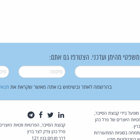
 משפטי מהימן ועדכני. הצטרפו גם אתם:
סיסמה
*
סיסמה
בהרשמה לאתר ובשימוש בו אתה מאשר שקראת את
תנאי
law.co.il מופעל בידי קבוצת הסייבר,
לינקדאין
טוויטר
פייסבוק
טלגרם
כויות היוצרים של פרל כהן
קבוצת הסייבר, הפרטיות וזכויות היוצרים
רץ.
פרל כהן צדק לצר ברץ
תמחה בסוגיות המתעוררות
דרך מנחם בגין 121
 בטכנולוגיות מידע