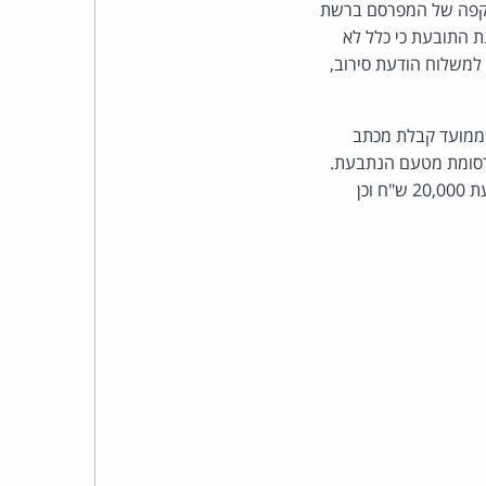
כהן
 תקפה של המפרסם ברשת
בכלל הוראות סעיף 30א. אולם, לאור טענת התובעת כי כלל לא
צדק
למשלוח הודעת סירוב,
לצר
 ממועד קבלת מכתב
ברץ.
זה התקבלו בתיבת הדוא"ל של התובעת עוד 20 הודעות פרסומת מטעם הנתבעת.
יש לראות בהודעות אלה כהודעות שהנתבעת שיגרה בניגוד להוראות החוק. הנתבעת תשלם לתובעת 20,000 ש"ח וכן
פועל
מ־1996