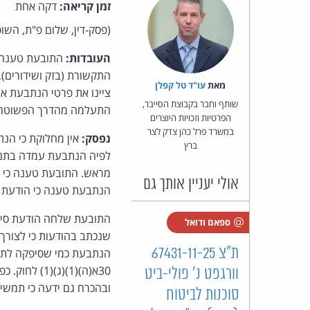
זמן קריאה:
דקה אחת
(פסק-דין, שלום פ"ת, השופטת מרים ק
העובדות:
מאת‏
עו"ד טל קפלן
ציינו את פרטי הנתבעת או
שותף וחבר בקבוצת הסייבר,
התעלמה מהדרך הפשוטה 
הפרטיות וזכויות היוצרים
במשרד פרל כהן צדק לצר
נפסק:
אין מחלוקת כי הנ
ברץ
מראש. התובעת טענה כי ע
אולי יעניין אותך גם
הנתבעת טענה כי הודעת ה
התובעת שלחה הודעת סיר
ספאם ודואל
שנכתב בהודעות כי לצורך
ת"צ 67431-11-25
הנתבעת כמי שסיפקה לתוב
30א(ה)(1)(
וורגפט נ' פולי-ביט
ובהכרח גם ידעה כי תמשיך
סוכנות לביטוח