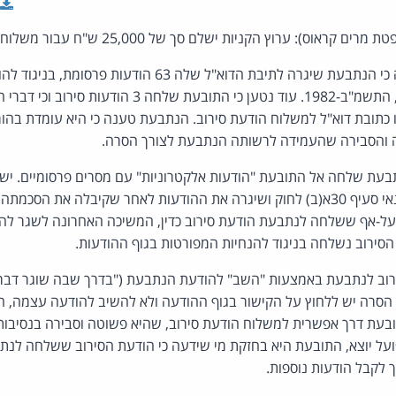
ראוס): ערוץ הקניות ישלם סך של 25,000 ש"ח עבור משלוח ספאם.
התקשורת (בזק ושידורים), התשמ"ב-1982. עוד נטען כי התובעת
 כתובת דוא"ל למשלוח הודעת סירוב. הנתבעת טענה כי היא עומדת בהור
והסבירה שהעמידה לרשותה הנתבעת לצורך הסרה.
תבעת שלחה אל התובעת "הודעות אלקטרוניות" עם מסרים פרסומיים. יש
לפיה הנתבעת עמדה בתנאי סעיף 30א(ב) לחוק ושיגרה את ההודעות לאחר שקיבלה 
ל-אף ששלחה לנתבעת הודעת סירוב כדין, המשיכה האחרונה לשגר לה 
סירוב נשלחה בניגוד להנחיות המפורטות בגוף ההודעות.
וב לנתבעת באמצעות "השב" להודעת הנתבעת ("בדרך שבה שוגר דבר 
 הסרה יש ללחוץ על הקישור בגוף ההודעה ולא להשיב להודעה עצמה, ה
עת דרך אפשרית למשלוח הודעת סירוב, שהיא פשוטה וסבירה בנסיבות ה
ג)(1) לחוק. כפועל יוצא, התובעת היא בחזקת מי שידעה כי הודעת הסירוב ששלחה
 לקבל הודעות נוספות.