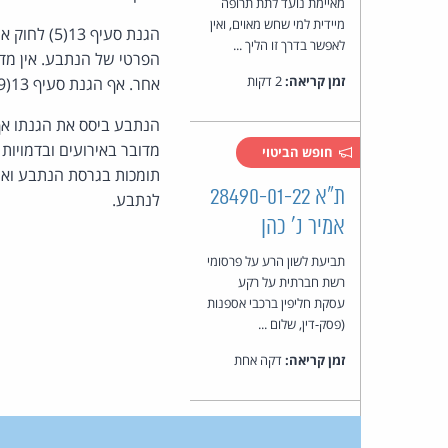
מאיימת נועד לתת תרופה
מיידית למי שחש מאוים, ואין
הגנת סעיף 
לאפשר בדרך זו הליך ...
הפרטי של הנתבע. אין מדו
זמן קריאה:
2 דקות
אחר. אף הגנת סעיף 13(9) לחוק נזנחה על-ידי הנתבע בסיכומיו ודין הטענה להידחות.
מדובר באירועים ובדמויות ה
חופש הביטוי
תומכות בגרסת הנתבע ואי
ת"א 28490-01-22
לנתבע.
אמיר נ' כהן
תביעת לשון הרע על פרסומי
רשת חברתית על רקע
עסקת חליפין ברכבי אספנות
(פסק-דין, שלום ...
זמן קריאה:
דקה אחת