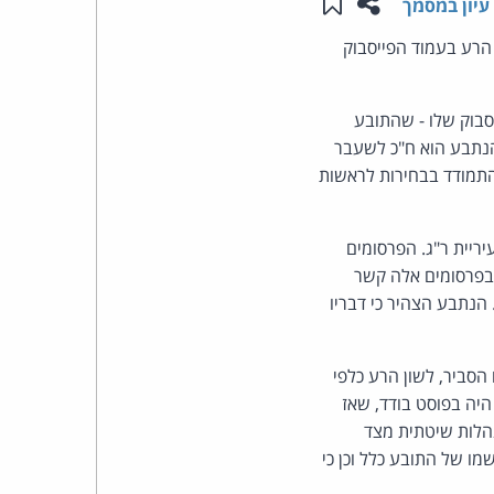
שתפו עמוד זה
שמור ב"תכנים שלי"
עיון במסמך
העומד
הרע בעמוד הפייסבוק
בראש
בוק שלו - שהתובע
 הנתבע הוא ח"כ לשעבר
קבוצת
ת העיר ר"ג ואף התמודד בבחירות לראשות
האינטרנט,
ריית ר"ג. הפרסומים
הסייבר
. בפרסומים אלה קשר
וזכויות
הנתבע הצהיר כי דבריו
היוצרים
הסביר, לשון הרע כלפי
של
יה בפוסט בודד, שאז
נהלות שיטתית מצד
פרל
מו של התובע כלל וכן כי