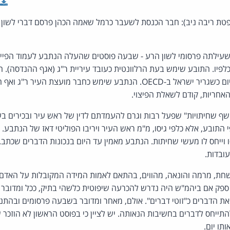
ופטת ריבה ניב): חבר הכנסת לשעבר כרמל שאמה הכהן פרסם דברי לשון 
עילתה פרסומי לשון הרע - שבעה פוסטים שהעלה הנתבע לעמוד הפייס
 כלפיו. התובע שימש בעת הרלוונטית כעובד עיריית ר"ג (אגף ההנדסה).
מטעם הליכוד, המשמש כיום כשגריר ישראל ב-OECD. הנתבע שימש כחבר מועצ
האחריות, קודם לשאלת הפיצוי.
ף שחיתויות" שפעל רבות וגרם להעמדתם לדין של ראש עיר ובכירים בעי
י התובע, אלא כלפי גיסו, מ"מ ראש העיר ויריבו הפוליטי דאז של הנתבע
וייחס לו מעשי שחיתות. הנתבע מאמין עד היום בנכונות הדברים שכתב. 
ובדות.
 מושחת, מרמה והונאה, מהווים, בהתאם לאמות המידה המקובלות על האדם 
ספק אם ביהמ"ש היה נדרש להכרעה שיפוטית כלשהי בתיק, ככל ומדובר ה
את הדברים כ"זוטי דברים". אולם, מאחר ומדובר בשבעה פרסומים ובהת
תייחס לדברים בחשיבות הנאותה. יש לציין כי בפוסט הראשון לא הוזכר ש
תו יום.