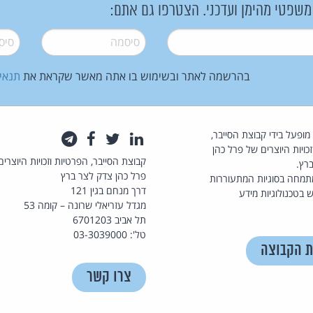
 משפטי מהימן ועדכני. הצטרפו גם אתם:
סיסמה
*
סיסמה
בהרשמה לאתר ובשימוש בו אתה מאשר שקראת את
תנאי
law.co.il מופעל בידי קבוצת הסייבר,
לינקדאין
טוויטר
פייסבוק
טלגרם
כויות היוצרים של פרל כהן
קבוצת הסייבר, הפרטיות וזכויות היוצרים
רץ.
פרל כהן צדק לצר ברץ
תמחה בסוגיות המתעוררות
דרך מנחם בגין 121
 בטכנולוגיות מידע
מגדל עזריאלי שרונה – קומה 53
תל אביב 6701203
טל': 03-3039000
ת הקבוצה
צרו קשר