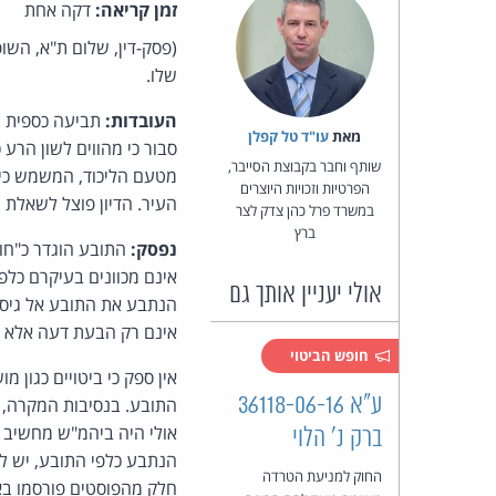
זמן קריאה:
דקה אחת
(פסק-דין, שלום ת"א, הש
שלו.
העובדות:
תביעה כספית ש
מאת‏
עו"ד טל קפלן
סבור כי מהווים לשון הרע
שותף וחבר בקבוצת הסייבר,
הפרטיות וזכויות היוצרים
העיר. הדיון פוצל לשאלת 
במשרד פרל כהן צדק לצר
ברץ
נפסק:
התובע הוגדר כ"חוש
אינם מכוונים בעיקרם כלפ
אולי יעניין אותך גם
הנתבע את התובע אל גיסו 
אינם רק הבעת דעה אלא ע
חופש הביטוי
אין ספק כי ביטויים כגון
ע"א 36118-06-16
התובע. בנסיבות המקרה, 
אולי היה ביהמ"ש מחשיב 
ברק נ' הלוי
הנתבע כלפי התובע, יש לה
החוק למניעת הטרדה
חלק מהפוסטים פורסמו באו