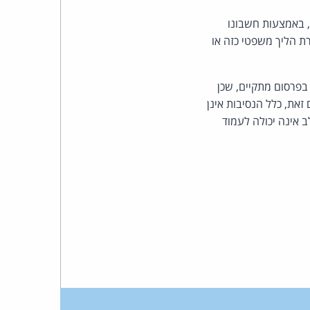
כהן
בוק, באמצעות חשבונו
צדק
רת הליך משפטי כזה או
לצר
היסוד של העניין הציבורי בפרסום מתקיים, שכן
ברץ.
 זאת, כלל הנסיבות אינן
 אינה יכולה לעמוד
פועל
מ־1996