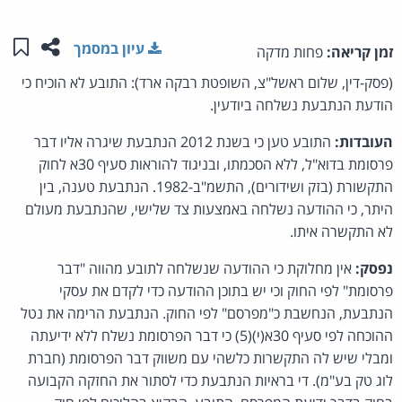
שתפו ע
שמו
עיון במסמך
זמן קריאה:
פחות מדקה
(פסק-דין, שלום ראשל"צ, השופטת רבקה ארד): התובע לא הוכיח כי
הודעת הנתבעת נשלחה ביודעין.
העובדות:
התובע טען כי בשנת 2012 הנתבעת שיגרה אליו דבר
פרסומת בדוא"ל, ללא הסכמתו, ובניגוד להוראות סעיף 30א לחוק
התקשורת (בזק ושידורים), התשמ"ב-1982. הנתבעת טענה, בין
היתר, כי ההודעה נשלחה באמצעות צד שלישי, שהנתבעת מעולם
לא התקשרה איתו.
נפסק:
אין מחלוקת כי ההודעה שנשלחה לתובע מהווה "דבר
פרסומת" לפי החוק וכי יש בתוכן ההודעה כדי לקדם את עסקי
הנתבעת, הנחשבת כ"מפרסם" לפי החוק. הנתבעת הרימה את נטל
ההוכחה לפי סעיף 30א(י)(5) כי דבר הפרסומת נשלח ללא ידיעתה
ומבלי שיש לה התקשרות כלשהי עם משווק דבר הפרסומת (חברת
לוג טק בע"מ). די בראיות הנתבעת כדי לסתור את החזקה הקבועה