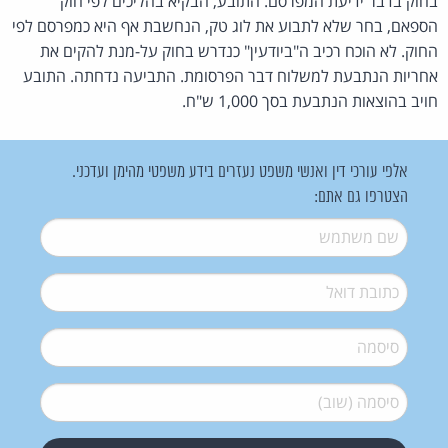
בחוק בדבר ידיעת המפרסם. התובע, הבקיא בהליכים לפי חוק
הספאם, בחר שלא לתבוע את לוג טק, הנחשבת אף היא כמפרסם לפי
החוק. לא הוכח רכיב ה"ביודעין" כנדרש בחוק על-מנת להקים את
אחריות הנתבעת למשלוח דבר הפרסומת. התביעה נדחתה. התובע
חויב בהוצאות הנתבעת בסך 1,000 ש"ח.
אלפי עורכי דין ואנשי משפט נעזרים בידע משפטי מהימן ועדכני.
הצטרפו גם אתם:
שם משתמש
*
דואל
*
סיסמה
*
סיסמה (שוב)
*