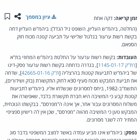
שתפו ע
שמו
עיון במסמך
זמן קריאה:
דקה אחת
(החלטה, ביהמ"ש העליון, השופט ניל הנדל): ביהמ"ש העליון דחה
בקשת רשות ערעור בגלגול שלישי על תביעה קטנה מכוח חוק
הספאם.
העובדות:
בקשת רשות ערעור על החלטת ביהמ"ש המחוזי בת"א
[
רת"ק 1145-01-17
], בגדרה נדחתה בקשת רשות ערעור פסק-דינו
של ביהמ"ש לתביעות קטנות בהרצליה [
ת"ק 42665-01-16
], שדחה
את תביעת המבקש מכוח סעיף 30א לחוק התקשורת (בזק ושידורים),
התשמ"ב-1982, ביחס למסרונים שנשלחו אליו. ביהמ"ש לתביעות
קטנות קבע כי המשיבה היא חברת תקשורת בלבד, שאפשרה את
משלוח המסרונים עבור אחר, אך אינה ה"מפרסם". בבקשתו הנוכחית,
המבקש טען כי המשיבה מהווה "מפרסם", שכן אין לה רישיון ספציפי
המתיר לה לשגר מסרונים.
נפסק:
ביהמ"ש אינו מביע עמדה באשר למצב המשפטי בדבר סוג