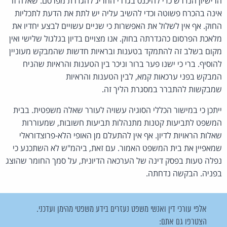
הרישיון הנדרש כדי להיכנס בגדרי החריג להגדרת מפרסם. שאלה זו
אינה בהכרח פשוטה וכדי להשיב עליה יש לתת את הדעת לתכליות
החוק. אף אין לשלול את האפשרות כי שניים עשויים לבצע יחדיו את
מלאכת הפרסום כהגדרתה בחוק. אנו מצויים בדיון בגלגול שלישי ואין
מקום בשלב זה להתמקד בטענות ובראיות חדשות שהמבקש מעוניין
להוסיף. ברי כי ישנו פער ברור וניכר בין הטענות והראיות שהניח
המבקש בפני ערכאות קמא, לבין הטענות והראיות
שמבקשות להתברר במסגרת הליך זה.
ייתכן כי במישור הכללי הסוגיה עשויה לעורר שאלה משפטית. בבית
המשפט לתביעות קטנות מתנהלות תביעות חשובות, שמעוררות
שאלות הראויות לדיון. אף אין להתעלם מן האופי הלא-פרוצדוראלי
שמאפיין את בית המשפט האמור. עם זאת, ביהמ"ש לא השתכנע כי
נפלה טעות בפסק דינה של הערכאה הדיונית, על סמך החומר שהוצג
בפניה. הבקשה נדחתה.
אלפי עורכי דין ואנשי משפט נעזרים בידע משפטי מהימן ועדכני.
הצטרפו גם אתם: