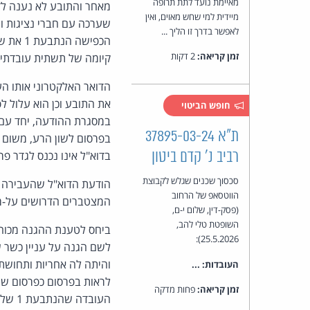
מאיימת נועד לתת תרופה
מיידית למי שחש מאוים, ואין
לאפשר בדרך זו הליך ...
הכפישה
זמן קריאה:
2 דקות
קיומה של תשתית עובדתית
חופש הביטוי
ת"א 37895-03-24
רביב נ' קדם ביטון
בדוא"ל אינו נכנס לגדר פרסום ל
סכסוך שכנים שגלש לקבוצת
הווטסאפ של הרחוב
המצטברים הדרושים על-מנת לחסות תחת הגנת
(פסק-דין, שלום י-ם,
השופטת טלי להב,
25.5.2026):
והיתה לה אחריות ותחושת
העובדות: ...
לראות בפרסום כפרסום שנעש
זמן קריאה:
פחות מדקה
העובד