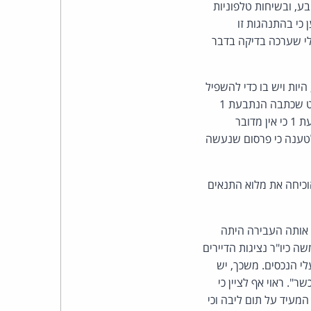
כהן
וספים ביחס לתובע, ובשיחות טלפוניות
נויים. התובע טען כי בהתנהגות זו
צדק
ת מבלי שערכה בדיקה בדבר
לצר
ע לפי סעיף 1 לחוק איסור לשון הרע, היות ויש בו כדי להשפיל
ברץ.
את התובע וכן הוא עלול לפגוע במשרתו, בעסקו, במשלח ידו או במקצועו של התובע. מכלול הטקסט שכתבה הנתבעת 1
במסגרת ההודעה, יחד עם שילוב הקישור, יש בו, ולו במשתמע, כדי לשון הרע. ביחס לטענת הנתבעת 1 כי אין מדובר
פועל
נתבעת 1 לא הציגה בסיס משפטי לטענה כי פרסום שנעשה
מ־1996
ה הנתבעת 1 למספר נמענים עולה כדי פרסום לשון הרע. הנתבעת 1 לא הוכיחה את מלוא התנאים
יין הודעת הדוא"ל אותה העבירה היתה
ן כשר שלה וכן על עניינם הכשר של אנשי הנציגות אליו הועבר. הנתבעת 1 שימשה כיו"ר נציגות הדיירים
י הנכסים. משכך, יש
". ראוי אף לציין כי
וסף המעיד על תום ליבה וכי