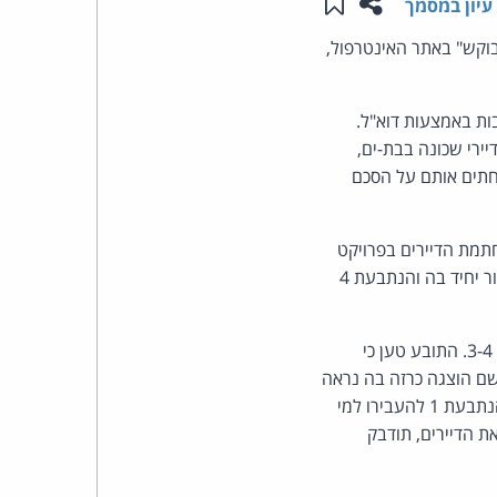
שתפו עמוד זה
שמור ב"תכנים שלי"
עיון במסמך
העומד
בוקש" באתר האינטרפול,
בראש
ות באמצעות דוא"ל.
ירי שכונה בבת-ים,
קבוצת
החתים אותם על הסכם
האינטרנט,
ת הדיירים ומי שנטען כלפיה כי היתה ממונה מטעם הנתבעים 3-4 על החתמת הדיירים בפרויקט
הסייבר
בבת-ים. הנתבע 2 שימש כיועץ המשפטי של הנתבעת 4. הנתבע 3 הוא מבעלי הנתבעת 4 ודירקטור יחיד בה והנתבעת 4
וזכויות
עניין התביעה במספר פרסומים שנטען כי נעשו על-ידי הנתבעים 1-2, במעורבות הנתבעים 3-4. התובע טען כי
היוצרים
ובו קישור לאתר האינטרפול, שם הוצגה כרזה בה נראה
של
התובע כעבריין נמלט וכמי שמבוקש בחשד לשורת עבירות בבלארוס. עם קבלת הדוא"ל, החליטה הנתבעת 1 להעבירו למי
את הדיירים, תודבק
פרל