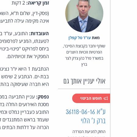
זמן קריאה:
2 דקות
(פסק-דין, שלום ת"א, השו
אינה מקימה עילה לתביעת 
העובדות:
התובע, עו"ד במ
מאת‏
עו"ד טל קפלן
לטענתו, המניע לפרסומים
שותף וחבר בקבוצת הסייבר,
ביחס לפרויקט "פינוי-בינו
הפרטיות וזכויות היוצרים
המפקיר את זכויותיהם.
במשרד פרל כהן צדק לצר
ברץ
אולי יעניין אותך גם
היא חברה שעיסוקה בהתחד
נפסק:
חופש הביטוי
ע"א 36118-06-16
שעמד בראש המתנגדים להסכם
ברק נ' הלוי
הכרזה על דלתות הבתים ב
החוק למניעת הטרדה