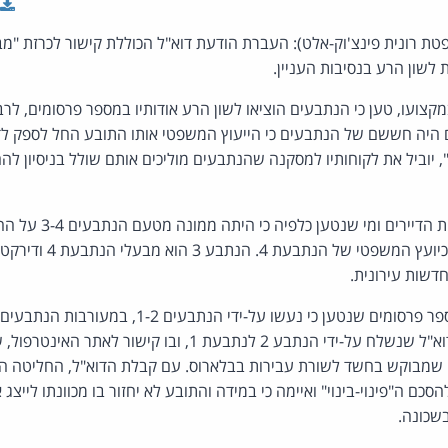
פטת רונית פינצ'וק-אלט): העברת הודעת דוא"ל הכוללת קישור לכרזת "מ
לשון הרע בנסיבות העניין.
קצועו, טען כי הנתבעים הוציאו לשון הרע אודותיו במספר פרסומים, לרב
 היה חששם של הנתבעים כי הייעוץ המשפטי אותו התובע החל לספק לדי
י", יוביל את לקוחותיו למסקנה שהנתבעים מוליכים אותם שולל בניסיון ל
הנתבעת 1 היוא יו"ר נציגו
שות עירונית.
מסכת האירועים החלה בדוא"ל שנשלח על-ידי הנתבע 2 לנתבעת 1, 
 ה"פינוי-בינוי" ואיימה כי במידה והתובע לא יחזור בו מכוונתו לייצג 
שכונה.