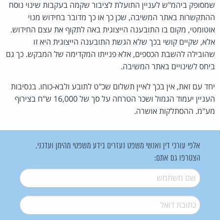
שמסופק ביהמ"ש לעניין התועלת לציבור שקמה בעקבות שינוי נוסח
ההתקשרות באתר המשיבה, שכן כך או כך מדובר בחידוש מנוי
אוטומטי, מקום בו התובענה הייצוגית באה לתקוף את עצם החידוש.
אלא, שקיים קושי בכך שלא הגשת התובענה הייצוגית היא זו
שהובילה להשבת הכספים, אלא פנייתו המקדימה של המבקש. כך גם
ביחס לשינויים באתר המשיבה.
יחד עם זאת, אין בכך לאיין תשלום שכ"ט לתובע ולבא-כוחו. בנסיבות
העניין יעמוד הגמול ושכר הטרחה על סך של 16,000 ש"ח בצירוף
מע"מ. ההסתלקות אושרה.
אלפי עורכי דין ואנשי משפט נעזרים בידע משפטי מהימן ועדכני.
הצטרפו גם אתם:
שם משתמש
*
דואל
*