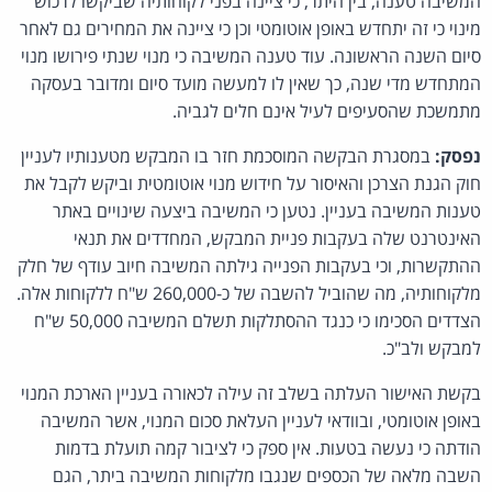
המשיבה טענה, בין היתר, כי ציינה בפני לקוחותיה שביקשו לרכוש
מינוי כי זה יתחדש באופן אוטומטי וכן כי ציינה את המחירים גם לאחר
סיום השנה הראשונה. עוד טענה המשיבה כי מנוי שנתי פירושו מנוי
המתחדש מדי שנה, כך שאין לו למעשה מועד סיום ומדובר בעסקה
מתמשכת שהסעיפים לעיל אינם חלים לגביה.
נפסק:
במסגרת הבקשה המוסכמת חזר בו המבקש מטענותיו לעניין
חוק הגנת הצרכן והאיסור על חידוש מנוי אוטומטית וביקש לקבל את
טענות המשיבה בעניין. נטען כי המשיבה ביצעה שינויים באתר
האינטרנט שלה בעקבות פניית המבקש, המחדדים את תנאי
ההתקשרות, וכי בעקבות הפנייה גילתה המשיבה חיוב עודף של חלק
מלקוחותיה, מה שהוביל להשבה של כ-260,000 ש"ח ללקוחות אלה.
הצדדים הסכימו כי כנגד ההסתלקות תשלם המשיבה 50,000 ש"ח
למבקש ולב"כ.
בקשת האישור העלתה בשלב זה עילה לכאורה בעניין הארכת המנוי
באופן אוטומטי, ובוודאי לעניין העלאת סכום המנוי, אשר המשיבה
הודתה כי נעשה בטעות. אין ספק כי לציבור קמה תועלת בדמות
השבה מלאה של הכספים שנגבו מלקוחות המשיבה ביתר, הגם