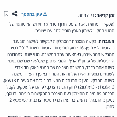
שתפו ע
שמו
עיון במסמך
זמן קריאה:
דקה אחת
(פסק-דין, מחוזי ת"א, השופט דורון חסדאי): החידוש האוטומטי של
המנוי המקוון לעיתון הארץ הוביל לתביעה ייצוגית.
העובדות:
בקשה מוסכמת להסתלקות לבקשה לאישור תובענה
כייצוגית, לפי סעיף 16 לחוק תובענות ייצוגיות. בשנת 2013 רכש
המבקש מהמשיבה, באמצעות אתר המשיבה, מנוי שנתי למהדורה
הדיגיטלית של עיתון "הארץ". המבקש טען שעל-אף שנרשם כמנוי
לשנה אחת בלבד, המשיבה האריכה את המנוי באופן חד-צדדי
לשנתיים נוספות, ואף העלתה את המחיר באופן חד-צדדי משנה
לשנה. המבקש טען כי התנהלות המשיבה נוגדת את סעיפים 13א(א),
13א(ג)(1) - 13א(ג)(2) לחוק הגנת הצרכן, לפיהם על עוסקים לקבל
הסכמה פוזיטיבית מהצרכן בעת הארכת ההתקשרות ביניהם. בנוסף,
נטען כי התנהלות המשיבה עולה כדי הטעיה צרכנית, לפי סעיף 2
לחוק.