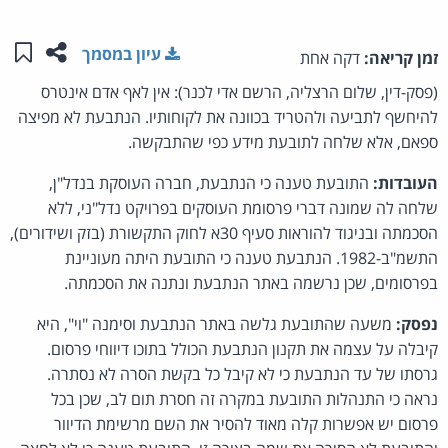
שתפו ע
שמו
עיון במסמך
זמן קריאה:
דקה אחת
(פסק-דין, שלום הרצליה, הרשם אדי לכנר): אין לאף אדם אינטרס
להיחשף לתביעה ולהטריד בכוונה את לקוחותיו. הנתבעת לא מפיצה
ספאם, אלא שלחה לתובעת מידע כפי שהתבקשה.
העובדות:
התובעת טענה כי הנתבעת, חברה העוסקת בנדל"ן,
שלחה לה שמונה דברי פרסומת העוסקים בפרויקט נדל"ני, ללא
הסכמתה ובניגוד להוראות סעיף 30א לחוק התקשורת (בזק ושידורים),
התשמ"ב-1982. הנתבעת טענה כי התובעת היתה מעוניינת
בפרסומים, שכן נרשמה באתר הנתבעת ונתנה את הסכמתה.
נפסק:
משעה שהתובעת גלשה באתר הנתבעת וסימנה "וי", היא
קיבלה על עצמה את תקנון הנתבעת הכולל בתוכו דיווחי פרסום.
גרסתו של עד הנתבעת כי לא קיבל כל בקשת הסרה לא נסתרה.
נראה כי התנהלות התובעת במקרה זה חסרת תום לב, שכן בכל
פרסום יש אפשרות קלה מאוד להסיר את השם מרשימת הדיוור