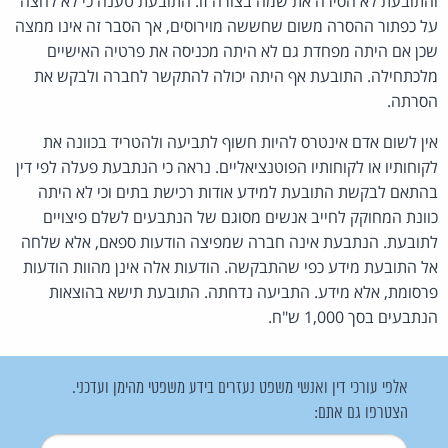
והתובעת לא הסירה את שמה בצורה זו. התובעת טענה כי לא לחצה
על כפתור ההסרה משום שחששה מוירוסים, אך הסבר זה אינו ממצה
שכן אם היתה מפחדת גם לא היתה מכניסה את פרטיה האישיים
מלכתחילה. התובעת אף היתה יכולה להתקשר לחברה ולבקש את
הסרתה.
אין לשום אדם אינטרס להיות חשוף לתביעה ולהטריד בכוונה את
לקוחותיו או לקוחותיו הפוטנציאליים. נראה כי הנתבעת פעלה לפי דין
בהתאם לבקשת התובעת למידע אודות רכישת בתים וכי לא היתה
כוונת המחוקק לחייב אנשים מסוגם של הנתבעים לשלם פיצויים
לתובעת. הנתבעת אינה חברה שמפיצה הודעות ספאם, אלא שלחה
אל התובעת מידע כפי שהתבקשה. הודעות אלה אינן מהוות הודעות
פרסומת, אלא מידע. התביעה נדחתה. התובעת תישא בהוצאות
הנתבעים בסך 1,000 ש"ח.
אלפי עורכי דין ואנשי משפט נעזרים בידע משפטי מהימן ועדכני.
הצטרפו גם אתם:
שם משתמש
*