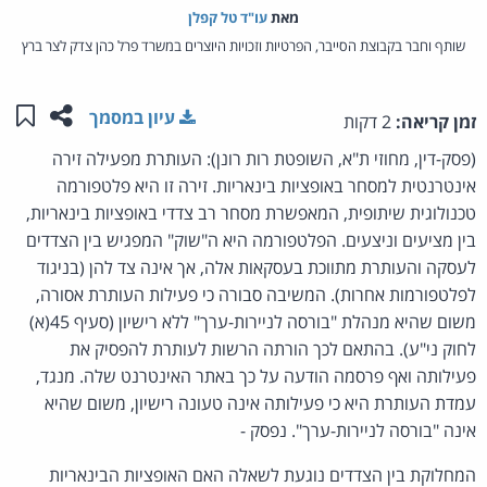
מאת‏
עו"ד טל קפלן
שותף וחבר בקבוצת הסייבר, הפרטיות וזכויות היוצרים במשרד פרל כהן צדק לצר ברץ
שתפו ע
שמו
עיון במסמך
זמן קריאה:
2 דקות
(פסק-דין, מחוזי ת"א, השופטת רות רונן): העותרת מפעילה זירה
אינטרנטית למסחר באופציות בינאריות. זירה זו היא פלטפורמה
טכנולוגית שיתופית, המאפשרת מסחר רב צדדי באופציות בינאריות,
בין מציעים וניצעים. הפלטפורמה היא ה"שוק" המפגיש בין הצדדים
לעסקה והעותרת מתווכת בעסקאות אלה, אך אינה צד להן (בניגוד
לפלטפורמות אחרות). המשיבה סבורה כי פעילות העותרת אסורה,
משום שהיא מנהלת "בורסה לניירות-ערך" ללא רישיון (סעיף 45(א)
לחוק ני"ע). בהתאם לכך הורתה הרשות לעותרת להפסיק את
פעילותה ואף פרסמה הודעה על כך באתר האינטרנט שלה. מנגד,
עמדת העותרת היא כי פעילותה אינה טעונה רישיון, משום שהיא
אינה "בורסה לניירות-ערך". נפסק -
המחלוקת בין הצדדים נוגעת לשאלה האם האופציות הבינאריות