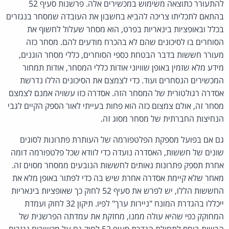
להתעורר כתוצאה משימוש במכשירים אלה. פרשנות סעיף 52
בהתאם לתכליתו צריכה להביא בחשבון את העובדה שמסחר בנגזרים
בכלל ובאופציות בינאריות בפרט, הוא מסחר שעלול לחשוף את
הסוחרים בו לסיכונים שהם לא בהכרח מודעים להם. מסחר כזה
מעורר חששות בדבר הבטחת כספי הסוחרים, כללי מסחר הוגנים,
מידע מלא שזמין באופן שוויוני אודות כללי המסחר, אודות תמחור
המכשירים הנסחרים ועוד. כדי לצמצם את הסיכונים הללו נדרשת
אסדרה רגולטורית של המסחר הזה. אסדרה כזו עשויה אמנם לצמצם
מסחר זה, אולם צמצום כזה הוא פחות בעייתי לאור הספק הקיים לגבי
הנחיצות החברתית של מסחר מסוג זה.
גם אם בפועל מספקת הפלטפורמה של העותרת פתרונות לסוגים
שונים של חששות, האסדרה נועדה כדי לוודא שכל פלטפורמה דומה
אחרת תספק פתרונות נאותים לחששות הנובעים ממסחר מסוים זה.
מאחר שלא קיימת אסדרה אחרת שיש בה כדי לפתור באופן מלא את
החששות הללו, יש לפרש את סעיף 52 לחוק כך שאופציות בינאריות
ייכללו בהגדרת המונח "ניירות ערך" לפיו. תיקון 32 לחוק ועמדת
המחוקק כפי שהיא עולה ממנו, מחזקת את עמדתה הפרשנית של
הרשות ביחס לתחולת הגדרת סעיף 52 לחוק גם על מכשירים נגזרים