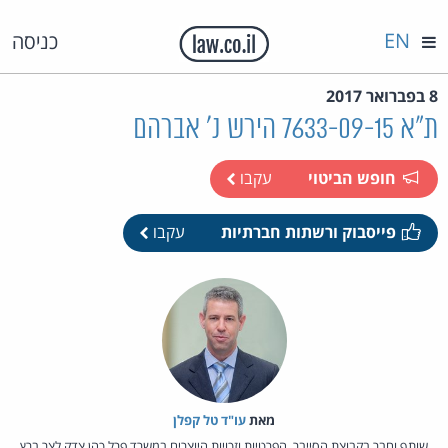
EN
כניסה
8 בפברואר 2017
ת"א 7633-09-15 הירש נ' אברהם
חופש הביטוי
עקבו
פייסבוק ורשתות חברתיות
עקבו
מאת‏
עו"ד טל קפלן
שותף וחבר בקבוצת הסייבר, הפרטיות וזכויות היוצרים במשרד פרל כהן צדק לצר ברץ