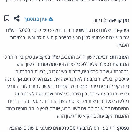
שתפו ע
שמו
עיון במסמך
זמן קריאה:
2 דקות
(פסק-דין, שלום נצרת, השופטת רים נדאף): פיצוי בסך 15,000 ש"ח
עבור עשרות פרסומי לשון הרע בפייסבוק הוא הולם וראוי בנסיבות
העניין.
העובדות:
תביעת לשון הרע. התובע, עו"ד במקצועו, טען בין היתר כי
הנתבעת נטפלה אליו ללא כל סיבה ופרסמה אודותיו לשון הרע
במסגרת עשרות פרסומים, לרבות באינטרנט, ברשת החברתית
פייסבוק ובע"פ. הנתבעת לא הכחישה את עצם הפרסומים, אך טענה
כי ברקע לדברים עומד פרסום של אחיינה באשר להתנהלות התובע
כלפיו. הנתבעת ציינה, בין היתר, כי לאחר שנחשפה לפרסום זה
נקלעה לסערת רגשות ולכן פרסמה את הדברים. לטענתה, הדברים
המיוחסים לה אינם מהווים לשון הרע, או לחילופין כי הם חוסים תחת
ההגנות הקבועות בחוק איסור לשון הרע.
נפסק:
התובע ייחס לנתבעת 36 פרסומים פוגעניים שונים שהובאו