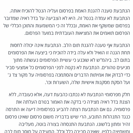
הנתבעת טענה להגנת האמת בפרסום ועליה הנטל להוכיח אותה.
הנתבעת לא עמדה בנטל זה. היא לא הצביעה על בדל ראיה שמדובר
בפרסום שמשקף את האמת, ובכלל זה כי המשמעות והתוכן הכללי של
הפרסום תואמים את המציאות העובדתית במועד הפרסום.
הנתבעת אף טענה להגנת תום הלב. הנתבעת אינה יכולה לחסות
תחת הגנה זו הואיל ולא עלה בידה להוכיח כי ביצעה את הפרסומים
בתום לב. ביהמ"ש לא שוכנע כי עשיית הפרסומים נעשתה מתוך
מניעים טהורים. הנתבעת לא נקטה לפני הפרסומים כל אמצעי סביר
כדי לבדוק את אמיתות הדברים והסתמכה בפרסומיה על מקור צד ג'
ועל הסקת מסקנות אישיות שלה, השערות וכו'.
חלק מפרסומי הנתבעת לא נכתבו כהבעת דעה, אלא כעובדה, ללא
הצגת בדל ראיה מצידה כי בדקה את האמור בטרם העלתה את
פרסומיה. גם אם הנתבעת רצתה להביע בפרסומיה דיעה או התרסה
כנגד התנהלות התובע, הרי שיש בדבריה משום פרסום שאינו פרסום
זהיר ומתון בלשונו. הנתבעת התנסחה בצורה בוטה, מעליבה
ומשמיצה כלפיו, שאינה סבירה כלל וכלל, המעידה על חוסר תום לבה