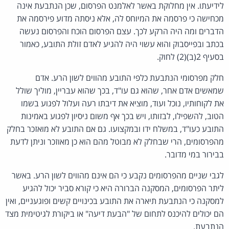
לידיעתו. אין מחלוקת באשר לאלמנט הפרסום, שכן הנתבעת אינה
מכחישה כי פרסמה את המיוחס לה, אלא ניסתה מדוע פירסמה את
הדברים ומה היה הרקע לכך. עצם הפרסום הוכח והפרסום נעשה
בכתב ובפייסבוק והוא עשוי היה להגיע לאדם זולת התובע, כאמור
בסעיף 2(ב)(2) לחוק.
חלק מפרסומי הנתבעת כלפי התובע מהווים לשון הרע. אדם
שמאשים אדם אחר, שהוא גם עו"ד, בכך שהוא עבריין, מוליך שולל
את לקוחותיו, נוכל ועוד, מוציא את דיבתו רעה ועלול לפגוע בשמו
הטוב, להשפילו, לבזותו, ויש בכך אף משום ניסיון לפגוע באמינות
התובע כעו"ד, במשלח ידו ובמקצועו. גם אם התובע לא מואזכר בחלק
מהפרסומים, הרי שבחלק לא מבוטל מהם הוא כן מאוזכר וניתן לדעת
בבירור במי מדובר.
לגבי שניים מהפרסומים נקבע כי הם אינם מהווים לשון הרע. באשר
ליתר הפרסומים, המסקנה הברורה היא כי קורא סביר יכול להגיע
למסקנה כי הנתבעת תיארה את התובע בכינויים קשים ופוגעניים, ואין
הם יכולים להיכנס לתחום של "הבעת דיעה" או ביקורת לגיטימית מצד
הנתבעת.