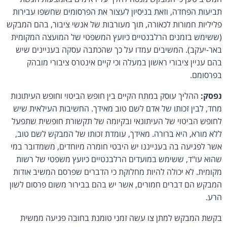
תביעות הפחדה, וזאת בניסיון לעצור את הפרסומים שחשפו עבירות
פליליות חמורות לכאורה, תוך מעורבות של אנשי ציבור, בהם המבקש
(ששימש בזמנים הרלבנטיים כיועץ המשפטי של המועצה המקומית
באר-יעקב). המשיבים עמדו על כך שהכתבה עסקה בעניינים שיש
בהם עניין ציבורי ראשון במעלה וכי קיים אינטרס ציבורי מובהק
בפרסומם.
נפסק:
ההליך עוסק במתח הקיים בין חופש הביטוי וחופש העיתונות
מחד, לבין זכותו של אדם לשם טוב מאידך. החשיבות העילאית שיש
לחופש הביטוי של העיתונאי ובקיומה של תקשורת חופשית שתפעל
ללא מורא, היא ברורה. מאידך, עומדת זכותו של המבקש לשם טוב,
אשר לפגיעה בה בענייננו יש היבטי חומרה מיוחדים, משמדובר במי
שהוא עו"ד, ששימש במועדים הרלבנטיים כיועץ משפטי של רשות
מקומית. לא יכולה להיות מחלוקת כי הדברים שפרסם המשיב אודות
המבקש הם דברים חמורים, אשר יש בהם בבירור משום פרסום לשון
הרע.
בקשת המבקש למתן צו עשה זמני טומנת בחובה פגיעה ממשית