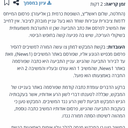
שתפו ע
שמו
עיון במסמך
זמן קריאה:
2 דקות
(החלטה, שלום ראשל"צ, השופטת כרמית בן אליעזר): פרסום המייחס
לדמות ציבורית עבירות שוחד הוא בעל עניין מובהק לציבור. אין לחייב
את המשיב לפרסם את כתב התביעה שכן זו התערבות משמעותית
בשיקולי העריכה, שיש בה פגיעה קשה בחופש הביטוי.
העובדות:
בקשת המבקש למתן צו עשה המורה למשיבים להסיר
פרסום מכפיש הנוגע אליו, שפורסם באתר המשיבים (News1), וזאת
עד לבירור התביעה שהגיש. עניין התביעה היא כתבה שפורסמה
באתר News1, שהמשיב 1 הוא עורכו ובעליו והמשיבה 2 היא
החברה באמצעותו הוא פועל.
ברקע הדברים עומדת כתבה קודמת שפורסמה באתר בעניינו של
המבקש, שכללה לטענתו דברי לשון הרע אודותיו, אשר בעקבותיה
הגיש המבקש תביעת לשון הרע נגד המשיבים. המבקש טען כי
בעקבות התביעה שהגיש, פרסום אודותיו המשיב כתבה נוספת,
המהווה לשיטתו הסתה חמורה נגדו.
המשיב טען כי המבקש מנסה להלך עליו אימים באמצעות הגשת