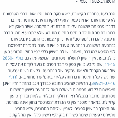
התשמ"ב-1982. נפסק -
הנתבעת, כחברת תקשורת, לא עוסקת במתן הלוואות. דברי הפרסומת
לא פרסמו אותה או את עסקיה ואף לא קידמו את מטרותיה. מדובר
בדברי פרסומת ששוגרו על-ידי חברת "אור הקסם", אשר באופן לא
ברור ובחוסר תום לב מוחלט החליט התובע שלא לתבוע אותה. חברה
זו עונה להגדרת "מפרסם" והיה ניתן לצפות כי התובע יתבע אותה
כנתבעת ראשונה. הנתבעת טענה כי אינה עונה להגדרת "מפרסם"
לפי הסיפא להגדרה, מאחר ויש לה רישיון כללי לפי החוק. התובע טען
כי לנתבעת אין רישיון למשלוח מסרונים. הנושא עלה גם
בת"ק 2850-
11-15
, שם נקבע כי אין ספק כי דבר הפרסום נועד לקדם את עסקיה
של "אור הקסם" ולא את עסקיה של הנתבעת. בקשת רשות ערעור
שהוגשה על החלטה זו נדחתה על-ידי ביהמ"ש המחוזי בי-ם [
רת"ק
39921-07-16
]. הראיות שהציג התובע כבדרך אגב במהלך הדיון אינן
מאפשרות לקבוע מסמרות בשאלה האם לנתבעת רישיון למשלוח
מסרונים. מדובר במכלול ראיות חלקיות ובלתי שלמות ובדרך טיעון
קלוקלת. במאמר מוסגר צוין כי הגדרת "מפרסם" בחוק אינה מפרטת
את הצורך ברישיון ספציפי לעניין שליחת מסרונים, אלא החריג
מתייחס לפעולת שיגור כשירות בזק לפי רישיון כללי. אין מחלוקת כי