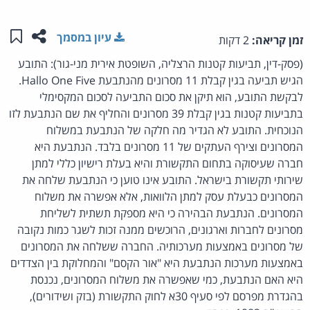
שתפו ע
שמו
עיון במסמך
זמן קריאה:
2 דקות
(פסק-דין, תביעות קטנות הרצליה, השופטת אירית מני-גור): התובע
הגיש תביעה בגין קבלת 11 מסרונים מהנתבעת Hallo One Five.
לבקשת התובע, הוא תיקן את סכום התביעה לסכום המקסימלי
בתביעות קטנות בגין קבלת 39 מסרונים והחליף את שם הנתבעת לזו
הנוכחית. התובע לא הגדיר מה חלקה של הנתבעת במשלוח
המסרונים וצירף העתקים של 11 מסרונים בלבד. הנתבעת היא
חברה שעיסוקה בתחום התקשורת והיא בעלת רישיון כללי למתן
שירותי תקשורת בישראל. התובע אינו טוען כי הנתבעת שלחה את
המסרונים כבעלת עסק למתן הלוואות, אלא אפשרה את משלוח
המסרונים. הנתבעת הבהירה כי היא מספקת תשתית לשליחת
מסרונים לחברות וארגונים, הרוכשים ממנה זכות לשגר כמות נקובה
של מסרונים באמצעות מערכותיה. החברה ששלחה את המסרונים
באמצעות מערכות הנתבעת היא "אור הקסם" והמחלוקת בין הצדדים
היא האם הנתבעת, כמי שאפשרה את משלוח המסרונים, נכנסת
בהגדרת מפרסם לפי סעיף 30א לחוק התקשורת (בזק ושידורים),