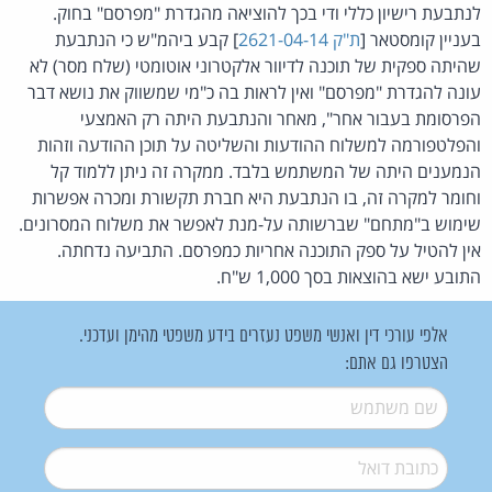
לנתבעת רישיון כללי ודי בכך להוציאה מהגדרת "מפרסם" בחוק.
בעניין קומסטאר [
ת"ק 2621-04-14
] קבע ביהמ"ש כי הנתבעת
שהיתה ספקית של תוכנה לדיוור אלקטרוני אוטומטי (שלח מסר) לא
עונה להגדרת "מפרסם" ואין לראות בה כ"מי שמשווק את נושא דבר
הפרסומת בעבור אחר", מאחר והנתבעת היתה רק האמצעי
והפלטפורמה למשלוח ההודעות והשליטה על תוכן ההודעה וזהות
הנמענים היתה של המשתמש בלבד. ממקרה זה ניתן ללמוד קל
וחומר למקרה זה, בו הנתבעת היא חברת תקשורת ומכרה אפשרות
שימוש ב"מתחם" שברשותה על-מנת לאפשר את משלוח המסרונים.
אין להטיל על ספק התוכנה אחריות כמפרסם. התביעה נדחתה.
התובע ישא בהוצאות בסך 1,000 ש"ח.
אלפי עורכי דין ואנשי משפט נעזרים בידע משפטי מהימן ועדכני.
הצטרפו גם אתם:
שם משתמש
*
דואל
*