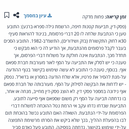
שתפו ע
שמו
עיון במסמך
זמן קריאה:
פחות מדקה
(פסק-דין, תביעות קטנות חיפה, הרשמת גילה ספרא-ברנע): התובע
טען כי הנתבעת שלחה לו 20 דברי פרסומת, בניגוד להוראות סעיף
30א לחוק התקשורת (בזק ושידורים), התשמ"ב-1982. התובע הסכים
בעבר לקבל פרסומים מהנתבעת, אך הודיע לה כי הוא מבקש כי
תחדל מכך. הנתבעת אינה חולקת על משלוח דברי הפרסום, אך
טענה כי יש לסלק את התביעה על הסף לאור מעורבות חברת ספאם
אוף. בנוסף, טענה כי התובע לא עשה שימוש בקישור בגוף ההודעה
על-מנת להסיר את פרטיו, אלא שלח הודעה במסרון או בדוא"ל. נפסק
- יש לדחות את הבקשה לסילוק על הסף. מעורבותה של חברת ספאם
אוף נידונה במספר פסקי דין. לא הוצג פסק-דין מחייב, מנחה או אחר,
בו נדחתה תביעה על הסף רק משום שספאם אוף סייעה לתובע.
התביעות שנדחו נדחו עקב אי הרמת נטל ההוכחה למשלוח דברי
הפרסומת על-ידי הנתבעת. השאלה האם התובע נכשל בהוכחת תום
לבו בהפעלת ההליך, בכך שלא ביקש את הסרתו מרשימת התפוצה
על-ידי שימוש בקישור, נדחתה בפסיקה. התובע פעל כאדם סביר