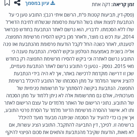
שתפו ע
שמו
עיון במסמך
זמן קריאה:
דקה אחת
(פסק-דין, תביעות קטנות פ"ת, הרשם איתי רגב): התובע טען כי על
הנתבעת לפצות אותו בשל הודעות פרסומת שנשלחו לתיבת הדוא"ל
שלו ללא הסכמתו. לדבריו, הוא נרשם לאתר הנתבעת בחודש פברואר
2014, עת רכש בו מוצר, ולאחר מכן ביקש להסירו מרשימת התפוצה.
לטענתו, לאחר כשנה החל לקבל הודעות פרסומת מהנתבעת ואז פנה
אליה בשנית באמצעות הטלפון וביקש להסירו. הנתבעת טענה כי
התובע נרשם לאתרה וכי ביקש להסירו מרשימת התפוצה רק בחודש
מאי 2015. נפסק - נטען כי התובע נרשם לאתר הנתבעת פעמיים,
שכן זו דרישה מוקדמת לרכישה באתר, אך לא היה בידי הנתבעת
להציג אישור המלמד על מתן הסכמתו של התובע להיכלל ברשימת
התפוצה. הנתבעת ביקשה להסתמך על תרשומות פנימיות של
מערכותיה, אולם גם מתרשומות אלה לא ניתן ללמוד על מתן הסכמה
של התובע. נתוני הרישום של האתר מלמדים על עצם הרישום לאתר
ותו לא. אישור ההסרה מרשימת הדיוור מלמד על הסרת פרטי התובע,
אך אין בו כדי להעיד על הסכמה שניתנה מבעוד מועד להיכלל
ברשימה זו. לפיכך, דין התביעה להתקבל. התובע הציג עשרות, אם
לא מאות, הודעות שקיבל מהנתבעת והתאים את סכום הפיצוי להיקף