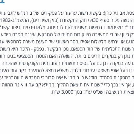
טת אביגיל כהן): בקשת רשות ערעור על פסק-דינו של ביהמ"ש לתביעות 
"דרושים/ות בדחיפות משגיחים/ות לבחינות. מלאו פרטים וניצור קשר"
כיוון שבידי המשיבה היו קורות החיים של המבקש, איננה הפרה ביודעי
ימנעו או יירתעו מלשלוח אפילו מסר ראשוני של הצעת משרה למחפשי ע
פרשנות התכליתית של חוק הספאם. מכן הבקשה. נפסק - הלכה היא רשות
נתן רק במקרים חריגים ביותר. השאלה האם המסרון הספציפי בגינו ה
וכרעה במקרה דנן גם על בסיס התשתית העובדתית הקונקרטית שהוכחה 
ינו בעל אופי משפטי עקרוני בלבד. משלא נמצא להתערב בקביעות העוב
במסקנות פסה"ד. הודגש כי ביהמ"ש אינו סבור כי המבקש היווה "בית 
אך אין בכך כדי לשנות את תוצאת ההליך וממילא קביעה זו אינה מהווה
המשיבה ושכ"ט עו"ד בסך 3,000 ש"ח.