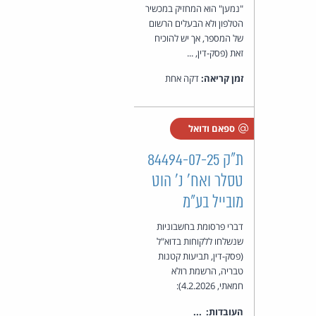
"נמען" הוא המחזיק במכשיר
הטלפון ולא הבעלים הרשום
של המספר, אך יש להוכיח
זאת (פסק-דין, ...
זמן קריאה:
דקה אחת
ספאם ודואל
ת"ק 84494-07-25
טסלר ואח' נ' הוט
מובייל בע"מ
דברי פרסומת בחשבוניות
שנשלחו ללקוחות בדוא"ל
(פסק-דין, תביעות קטנות
טבריה, הרשמת רולא
חמאתי, 4.2.2026):
העובדות: ...