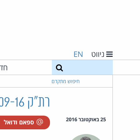
ניווט
EN
חיפוש
חד
חיפוש מתקדם
רת"ק 38674-09-16 להב נ' ל.מ. עולם של כח אדם בע"מ
25 באוקטובר 2016
ספאם ודואל