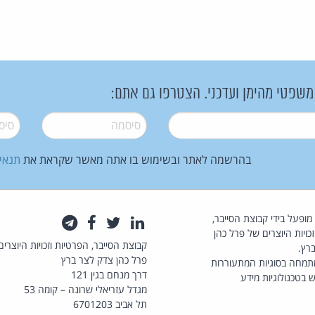
 משפטי מהימן ועדכני. הצטרפו גם אתם:
סיסמה
*
סיסמה
בהרשמה לאתר ובשימוש בו אתה מאשר שקראת את
תנאי
law.co.il מופעל בידי קבוצת הסייבר,
לינקדאין
טוויטר
פייסבוק
טלגרם
כויות היוצרים של פרל כהן
קבוצת הסייבר, הפרטיות וזכויות היוצרים
רץ.
פרל כהן צדק לצר ברץ
תמחה בסוגיות המתעוררות
דרך מנחם בגין 121
 בטכנולוגיות מידע
מגדל עזריאלי שרונה – קומה 53
תל אביב 6701203