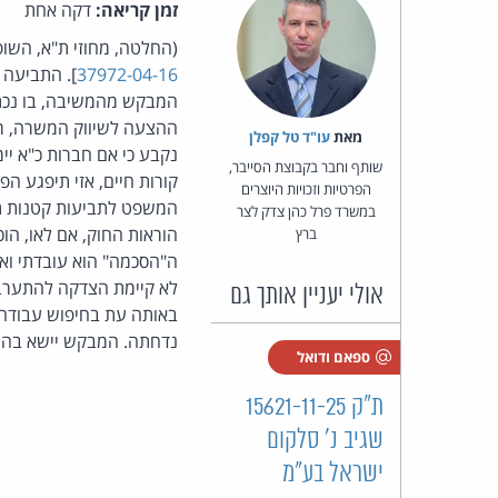
זמן קריאה:
דקה אחת
(החלטה, מחוזי ת"א, השופ
37972-04-16
המבקש מהמשיבה, בו נכתב 
ההצעה לשיווק המשרה, רק 
מאת‏
עו"ד טל קפלן
נקבע כי אם חברות כ"א י
שותף וחבר בקבוצת הסייבר,
קורות חיים, אזי תיפגע ה
הפרטיות וזכויות היוצרים
המשפט לתביעות קטנות תי
במשרד פרל כהן צדק לצר
הוראות החוק, אם לאו, ה
ברץ
ה"הסכמה" הוא עובדתי וא
לא קיימת הצדקה להתערב 
אולי יעניין אותך גם
באותה עת בחיפוש עבודה, 
נדחתה. המבקש יישא בהוצאות 
ספאם ודואל
ת"ק 15621-11-25
שגיב נ' סלקום
ישראל בע"מ