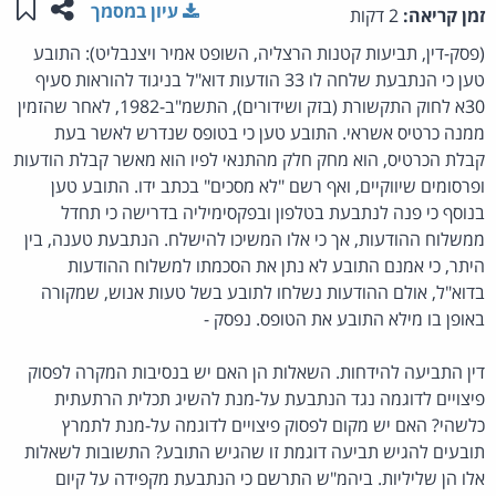
שתפו ע
שמו
עיון במסמך
זמן קריאה:
2 דקות
(פסק-דין, תביעות קטנות הרצליה, השופט אמיר ויצנבליט): התובע
טען כי הנתבעת שלחה לו 33 הודעות דוא"ל בניגוד להוראות סעיף
30א לחוק התקשורת (בזק ושידורים), התשמ"ב-1982, לאחר שהזמין
ממנה כרטיס אשראי. התובע טען כי בטופס שנדרש לאשר בעת
קבלת הכרטיס, הוא מחק חלק מהתנאי לפיו הוא מאשר קבלת הודעות
ופרסומים שיווקיים, ואף רשם "לא מסכים" בכתב ידו. התובע טען
בנוסף כי פנה לנתבעת בטלפון ובפקסימיליה בדרישה כי תחדל
ממשלוח ההודעות, אך כי אלו המשיכו להישלח. הנתבעת טענה, בין
היתר, כי אמנם התובע לא נתן את הסכמתו למשלוח ההודעות
בדוא"ל, אולם ההודעות נשלחו לתובע בשל טעות אנוש, שמקורה
באופן בו מילא התובע את הטופס. נפסק -
דין התביעה להידחות. השאלות הן האם יש בנסיבות המקרה לפסוק
פיצויים לדוגמה נגד הנתבעת על-מנת להשיג תכלית הרתעתית
כלשהי? האם יש מקום לפסוק פיצויים לדוגמה על-מנת לתמרץ
תובעים להגיש תביעה דוגמת זו שהגיש התובע? התשובות לשאלות
אלו הן שליליות. ביהמ"ש התרשם כי הנתבעת מקפידה על קיום