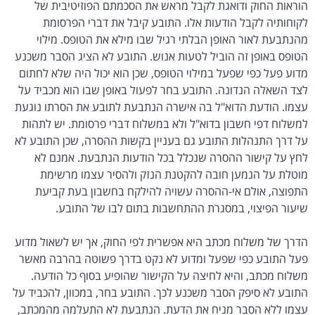
הוראות החוק ודואגת לקבל מראש את הסכמתם הפוזיטיבית של
לקוחותיה לקבל הודעות אלו. התובע קיבל את דברי הפרסומת
מהנתבעת לאור האופן הבלתי רגיל שבו מילא את הטופס. מילוי
הטופס באופן זה הוביל לטעות אנוש. התובע לא הציג הסבר משכנע
מדוע פעל כפי שפעל במילוי הטופס, שכן הוא יכול היה שלא לחתום
לצד השאלה הנדונה. התובע בחר לפעול באופן שבו הוא מכביד על
עצמו. הודעת הדוא"ל בה אישרה הנתבעת לתובע את הסרתו נוגעת
למשלוח דפי חשבון בדוא"ל ולא במשלוח דברי פרסומת. יש לתהות
על דרך התנהלות התובע גם בעניין בקשות ההסרה, שכן התובע לא
לחץ על קישור ההסרה שנכלל בכל הודעות הנתבעת. אמנם לא
מוטלת על הנמען חובה להקטנת הנזק ולהסיר עצמו מרשימת
התפוצה, אולם אי-ההסרה עשויה להילקח בחשבון בעת קביעת
שיעור הפיצוי, במסגרת ההתחשבות בתום לבו של התובע.
הדרך של משלוח מכתב היא אפשרית לפי החוק, אך יש לשאול מדוע
פעל התובע כפי שפעל ומדוע לא נקט בדרך פשוטה בהרבה מאשר
משלוח מכתב, והיא לחיצה על הקישור שהופיע בסוף כל הודעה.
התובע לא סיפק הסבר משכנע לכך. התובע בחר, במכוון, להכביד על
עצמו ללא הסבר מניח את הדעת. הנתבעת לא התעלמה מהמכתב,