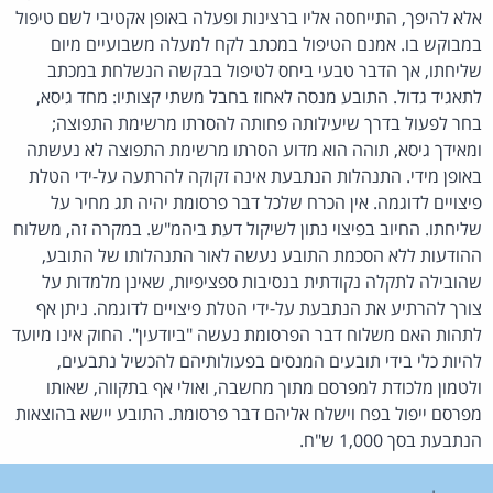
אלא להיפך, התייחסה אליו ברצינות ופעלה באופן אקטיבי לשם טיפול
במבוקש בו. אמנם הטיפול במכתב לקח למעלה משבועיים מיום
שליחתו, אך הדבר טבעי ביחס לטיפול בבקשה הנשלחת במכתב
לתאגיד גדול. התובע מנסה לאחוז בחבל משתי קצותיו: מחד גיסא,
בחר לפעול בדרך שיעילותה פחותה להסרתו מרשימת התפוצה;
ומאידך גיסא, תוהה הוא מדוע הסרתו מרשימת התפוצה לא נעשתה
באופן מידי. התנהלות הנתבעת אינה זקוקה להרתעה על-ידי הטלת
פיצויים לדוגמה. אין הכרח שלכל דבר פרסומת יהיה תג מחיר על
שליחתו. החיוב בפיצוי נתון לשיקול דעת ביהמ"ש. במקרה זה, משלוח
ההודעות ללא הסכמת התובע נעשה לאור התנהלותו של התובע,
שהובילה לתקלה נקודתית בנסיבות ספציפיות, שאינן מלמדות על
צורך להרתיע את הנתבעת על-ידי הטלת פיצויים לדוגמה. ניתן אף
לתהות האם משלוח דבר הפרסומת נעשה "ביודעין". החוק אינו מיועד
להיות כלי בידי תובעים המנסים בפעולותיהם להכשיל נתבעים,
ולטמון מלכודת למפרסם מתוך מחשבה, ואולי אף בתקווה, שאותו
מפרסם ייפול בפח וישלח אליהם דבר פרסומת. התובע יישא בהוצאות
הנתבעת בסך 1,000 ש"ח.