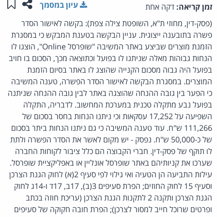
שתפו ע
שמו
עיון במסמך
זמן קריאה:
דקה אחת
(פסק-דין, מחוזי ת"א, השופטת צילה צפת): בקשה לאישור הסדר
פשרה בתובענה ייצוגית. עניין הבקשה בטענת המבקש כי במסגרת
הזמנת מוצרים שביצע באתר המשיבה "שופרסל Online", הוצגו לו
הנחות גבוהות מאלה שניתנו לו בפועל וכתוצאה מכך, הסכום בו חויב
בפועל היה גבוה מסכום הקנייה שהוצג לו באתר בסיום הזמנת
המוצרים. במסגרת הבקשה לאישור הסדר הפשרה, טענה המשיבה
כי הפער בין גובה ההנחה שהוצגה באתר לבין גובה ההנחה שניתנה
בפועל נבע מתקלה טכנית במערכת המחשוב. לדבריה, התקלה
השפיעה על 17,252 עסקאות וכי ניתנו הנחות בחסר בסכום של
111,266 ש"ח. עוד טענה המשיבה כי גם ניתנו הנחות ביתר בסכום
של כ-50,000 ש"ח. נפסק - יש מקום לאשר את הסדר הפשרה ולתת
לו תוקף של פסק-דין. חברי הקבוצה הם כלל ציבור לקוחות החברה
שערכו את קניותיהם באתר שופרסל אונליין או באפליקציית שופרסל.
עילות התביעה הן הטעיה ואי גילוי לפי סעיף 2(א) לחוק הגנת הצרכן
וסעיף 15 לחוק החוזים; הפרת סעיפים 3(ב), 17ב, 17ד ו-14ג לחוק
הגנת הצרכן ותקנה 2 לתקנות הגנת הצרכן (עריכת חוזה בכתב
ופרטים שרוכל חייב למסור לצרכן); הפרת חובה חקוקה של סעיפים