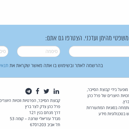
 משפטי מהימן ועדכני. הצטרפו גם אתם:
סיסמה
*
סיסמה
בהרשמה לאתר ובשימוש בו אתה מאשר שקראת את
תנאי
law.co.il מופעל בידי קבוצת הסייבר,
לינקדאין
טוויטר
פייסבוק
טלגרם
כויות היוצרים של פרל כהן
קבוצת הסייבר, הפרטיות וזכויות היוצרים
רץ.
פרל כהן צדק לצר ברץ
תמחה בסוגיות המתעוררות
דרך מנחם בגין 121
 בטכנולוגיות מידע
מגדל עזריאלי שרונה – קומה 53
תל אביב 6701203