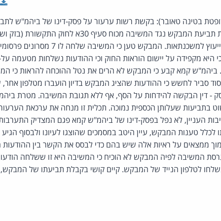
ופטת בטינה טאובר): בקשת רשות ערעור על פסק-דינו של ביהמ"ש לתבי
המשיבה עוסקת בשירותי ייעוץ למשכנתאות. המבקש טען כ
היא מקפידה על יישום הוראות החוק וכי ההודעות נשלחות מטעמה על-י
ן. ביהמ"ש קמא קבע כי המבקש לא הרים את נטל ההוכחה להראות כי ה
 יסוד סביר לחשש כי ההודעות שהציג המבקש בדיון הועברו מטלפון אחר,
 - דין הבקשה להידחות על הסף, אף ללא תגובת המשיבה. מטרת ביהמ"
שוט בתביעות שעלותן הכספית נמוכה. תכלית זו מנחה את ערכאת הערעור
יבות העניין, לא נפל בפסק-דינו של ביהמ"ש קמא פגם המצדיק התערבו
לכלל טענות המבקש, עיין היטב במסמכים שהוצגו לעיונו ולבסוף הגיע 
מוך ממצאים על ראיות אלה שיש בהם כדי לבסס את הקשר בין ההודעות 
סת המשיבה לפיה המבקש לא הוכיח כי המשיבה היא זו ששלחה הודעות 
שלחו לטלפון הנייד של המבקש. קיים קושי בקבלת תביעתו של המבקש, ע