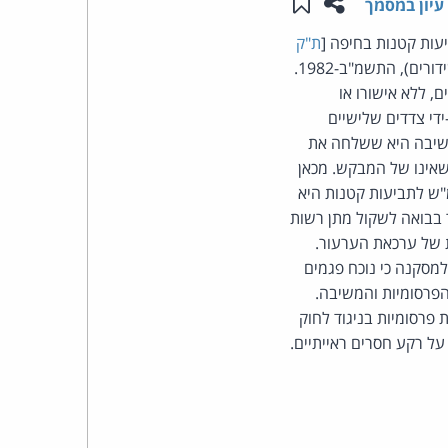
שתפו עמוד זה
שמור ב"תכנים שלי"
עיון במסמך
העומד
עות קטנות בחיפה [
ת"ק
], שדחה את תביעת המבקש נגד המשיבה מכוח סעיף 30א לחוק התקשורת (בזק ושידורים), התשמ"ב-1982.
בראש
י המשיבה שלחה לו 7 מסרונים פרסומיים, ללא אישורו או
די צדדים שלישיים
קבוצת
משיבה היא ששלחה את
 שאינו של המבקש. מכאן
האינטרנט,
ש לתביעות קטנות היא
 בבואה לשקול מתן רשות
הסייבר
ת של ערכאת הערעור.
למסקנה כי נוכח פגמים
וזכויות
הפרסומיות והמשיבה.
פרסומיות בניגוד לחוק
היוצרים
ל רקע חסרים ראייתיים.
של
פרל