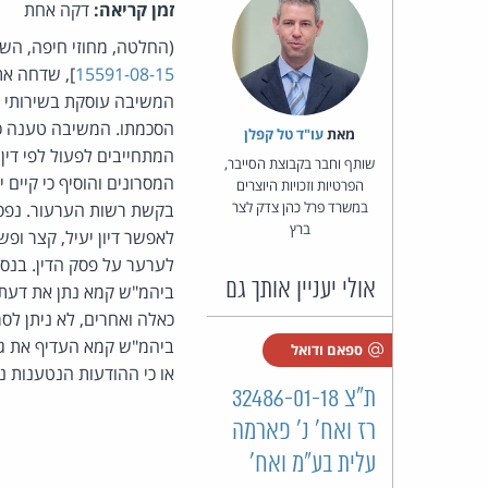
זמן קריאה:
דקה אחת
(החלטה, מחוזי חיפה, הש
15591-08-15
הסכמתו. המשיבה טענה כי 
מאת‏
עו"ד טל קפלן
המתחייבים לפעול לפי די
שותף וחבר בקבוצת הסייבר,
המסרונים והוסיף כי קיים
הפרטיות וזכויות היוצרים
במשרד פרל כהן צדק לצר
בקשת רשות הערעור. נפסק
ברץ
לאפשר דיון יעיל, קצר ופ
לערער על פסק הדין. בנס
אולי יעניין אותך גם
ביהמ"ש קמא נתן את דעתו 
כאלה ואחרים, לא ניתן לס
ביהמ"ש קמא העדיף את גר
ספאם ודואל
או כי ההודעות הנטענות נ
ת"צ 32486-01-18
רז ואח' נ' פארמה
עלית בע"מ ואח'