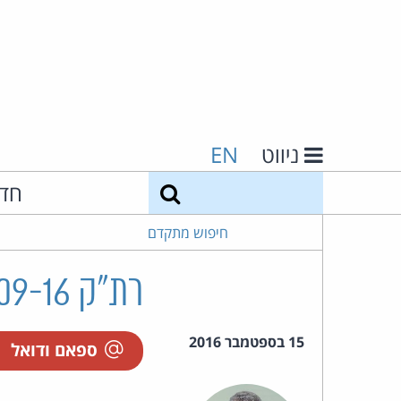
ניווט
EN
חיפוש
חד
חיפוש מתקדם
רת"ק 32582-09-16 דביר נ' א.ג.ש ייעוץ פיננסי בע"מ
15 בספטמבר 2016
ספאם ודואל