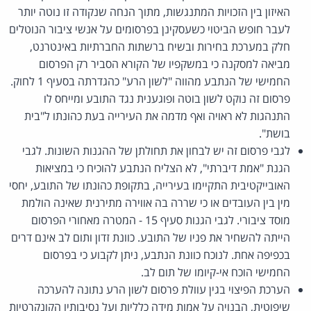
האיזון בין הזכויות המתנגשות, מתוך הנחה שנקודה זו נוטה יותר
לעבר חופש הביטוי כשעסקינן בפרסומים על אנשי ציבור הנוטלים
חלק במערכת בחירות ובשיח ברשתות החברתיות באינטרנט,
מביאה למסקנה כי במשקפיו של הקורא הסביר רק הפרסום
החמישי של הנתבע מהווה "לשון הרע" כהגדרתה בסעיף 1 לחוק.
פרסום זה נוקט לשון בוטה ופוגענית נגד התובע ומייחס לו
התנהגות לא ראויה ואף מדמה את העירייה בעת כהונתו ל"בית
בושת".
לגבי פרסום זה יש לבחון את תחולתן של ההגנות השונות. לגבי
הגנת "אמת דיברתי", לא הצליח הנתבע להוכיח כי במציאות
האובייקטיבית התקיימו בעירייה, בתקופת כהונתו של התובע, יחסי
מין בין העובדים או כי שררה בה אווירה מתירנית שאינה הולמת
מוסד ציבורי. לגבי הגנות סעיף 15 - המטרה מאחורי הפרסום
הייתה להשחיר את פניו של התובע. כוונת זדון ותום לב אינם דרים
בכפיפה אחת. לנוכח כוונת הנתבע, ניתן לקבוע כי בפרסום
החמישי הוכח אי-קיומו של תום לב.
הערכת הפיצוי בגין עוולת פרסום לשון הרע נתונה להערכה
שיפוטית, הבנויה על אמות מידה כלליות ועל נסיבותיו הקונקרטיות