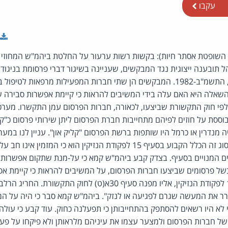
עקבו
, השופטת אסתר חיות): בקשות רשות ערעור על החלטת ביהמ"ש המחוזי 
התקשורת (בזק ושידורים), התשמ"ב-1982. המבקשים הן שתי חברות המפעילות מרפא
- השאלה היא האם עלה בידי המשיבים להראות כי קיימת אפשרות סבירה 
לפי חוק התקשורת שביצעו, לכאורה, חברות הפרסום עמן התקשרו. מערכ
וססת על חוזים לפיהם מתחייבות חברת הפרסום ליתן שירותי פרסום כ"קבלן
מנדרין או כרמל היו שותפות ברשת הפרסום "קליק און". עניין לנו במערכ
עצמאי. במערכת יחסים מסוג זה הכלל הקבוע בסעיף 15 לפקודת הנזיקין הוא כ
ים המנויים בסעיף. בצדק קבע ביהמ"ש קמא כי על-מנת שתקום אפשרות
 בשל פרסומים שביצעו חברות הפרסום, על המשיבים להראות כי קיימת א
אחד החריגים שבסעיף 15 לפקודת הנזיקין, אליו מפנה סעיף 30א(ט) ל
 אישרר את המעשה שגרם לפגיעה או לנזק". ביהמ"ש קמא סבר כי היה על 
 לא היו רשאים להסתפק בהתחייבותן כי תפעלנה כחוק. עוד קבע כי עולה
של חברות הפרסום ולמצער עצמו את עיניהם מלראותן ולא פיקחו על פע