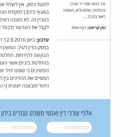
נגד חנות ספרי יד שניה
(החלטה, שלום ת"א, השופט
בסעיף 15(3) ל
ליאור גלברד, ...
בעניין זה, לא הוצגה ראי
לקבל את הערעור ולבטל א
זמן קריאה:
דקה אחת
עדכון:
ביו
בפסק-הדין לעיל. המשיבים 
הבקשה להידחות. החלטה 
בהחלטת ביניים אשר הערע
המשיבים כי שופט יחיד של
המסיים את ההליכים בין ה
ניהול תובענה ייצוגית [
רע"א 2059/16 א.א. קליניקות 
אלפי עורכי דין ואנשי משפט נעזרים בידע
שם משתמש
*
דואל
*