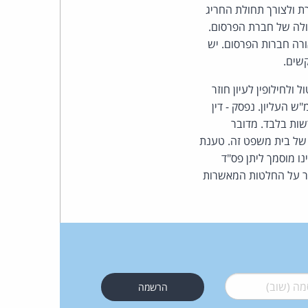
 שלצורך העוולה הקבועה בסעיף 30א לחוק התקשורת ולצורך תחולת החריג
פסולה של חברת הפרסום.
ורה חברות הפרסום. יש
שים.
ל ולחילופין לעיון חוזר
ש העליון. נפסק - דין
ות בלבד. מדובר
 של בית משפט זה. טענת
ו מוסמך ליתן פס"ד
עור על החלטות המאשרות
 (שוב)
*