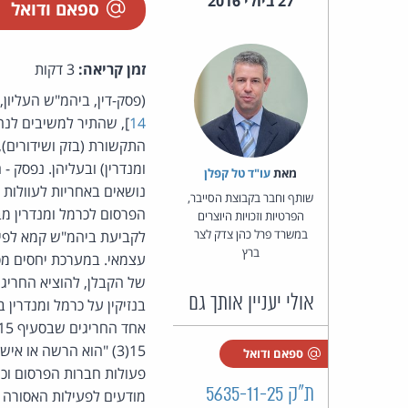
27 ביולי 2016
ספאם ודואל
זמן קריאה:
3 דקות
(פסק-דין, ביהמ"ש העליון
14
ומנדרין) ובעליהן. נפסק 
מאת‏
עו"ד טל קפלן
נושאים באחריות לעוולות 
שותף וחבר בקבוצת הסייבר,
הפרסום לכרמל ומנדרין מב
הפרטיות וזכויות היוצרים
במשרד פרל כהן צדק לצר
לקביעת ביהמ"ש קמא לפיה 
ברץ
של הקבלן, להוציא החריג
אולי יעניין אותך גם
בנזיקין על כרמל ומנדרין
15(3) "הוא הרשה או
ספאם ודואל
פעולות חברות הפרסום וכי
ת"ק 5635-11-25
מודעים לפעילות האסורה 