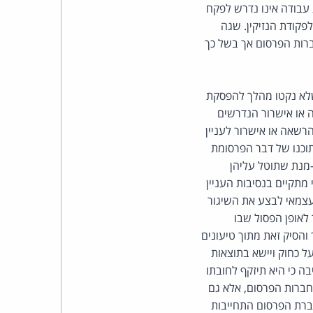
כהן
 עבודה אינו נדרש לפקח
בודתו וכי העובדה שלא פיקח על עבודתו אינה מפעילה איזה מן החריגים הקבועים בסעיף 15 לפקודת הנזיקין. שגה
צדק
ברות הפרסום אך בשל כך
לצר
שלא נקטו מהלך להפסקת
ברץ.
או אישרור הנדרשים
ה משום הרשאה או אישרור לעניין
פועל
שתוכנו של דבר הפרסומת
-מנת שתוטל עליהן
מ־1996
כיח כי מתקיים בנסיבות העניין
קבלן עצמאי לבצע את השיגור
לאופן הפסול שבו
והסיק זאת מתוך טיעונים
ל כחוק ויישא בתוצאות
בה כי היא תיזקף לחובתו
קש להרתיע לא רק את חברות הפרסום, אלא גם
חברת הפרסום התחייבות