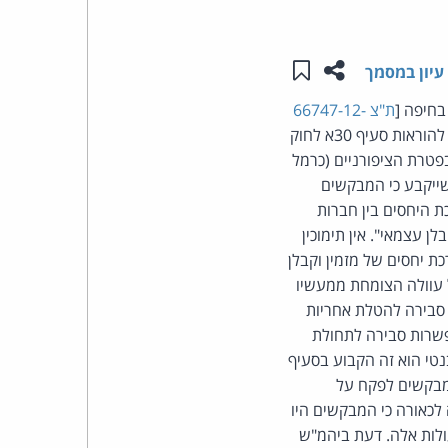
העומד
שתפו עמוד זה
שמור ב"תכנים שלי"
עיון במסמך
בראש
בחיפה [
ת"צ 66747-12-
קבוצת
], שהתיר למשיבים לנהל תובענה ייצוגית נגד המבקשים, שעניינה בשיגור דברי פרסומת בניגוד להוראות סעיף 30א לחוק
ות לטיפול בפטרת הציפורניים (כרמל
האינטרנט,
שייקבע כי המבקשים
ת היחסים בין חברות
הסייבר
 עצמאי". אין תימוכין
ת יחסים של מזמין וקבלן
וזכויות
י המזמין אינו חב על עוולה הצומחת ממעשיו
 סבירה להטלת אחריות
היוצרים
פשרות סבירה לתחולת
חוק התקשורת. החריג הרלבנטי הוא זה הקבוע בסעיף
של
המבקשים לפקח על
 לכאורה כי המבקשים היו
פרל
ולות אלה. דעת ביהמ"ש