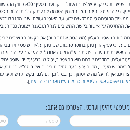
לפעול כחוק. אין לשלול את האפשרות כי ייקבע
פקודת הנזיקין, די להראות כי היתה מצד המזמין הסכמה שבשתיקה להתנהלות ה
ה ממשית המוכיחה כי המבקשים ידעו על האופן העוולתי שבו התנהלו לכא
ת ההחלטה על אישור בקשת המשיבים לנהל תובענה ייצוגית נגד המבק
ם 12.9.2016 דחה בית המשפט העליון (השופטת אסתר חיות) את בקשת המשיבים לביטו
טענו כי פסק-הדין ניתן בחוסר סמכות, שכן ניתן על-ידי שופט יחיד בביהמ"
המאשרת תובענה ייצוגית היא "החלטה אחרת" שהערעור עליה הוא ברש
ור עליה, במקרים שבהם הוא מתאפשר, יכול שיוכרע על-ידי שופט יחיד
 ביהמ"ש העליון, הדן בערעור על החלטת ביניים של ביהמ"ש המחוזי, אינ
צדדים, אין לה על מה שתסמוך. כך בכלל וכך גם לגבי בקשות רשות ער
כרמל בע"מ ואח' נ' כהן ואח'
].
 משפטי מהימן ועדכני. הצטרפו גם אתם:
סיסמה
*
סיסמה