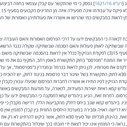
 [
רע"א 1621/16
] נפסק כי מי שהתקשר עם קבלן עצמאי בחוזה לביצוע
על ע
תן לראות במבקשים כמי שהרשו או אשררו את פעולותיהן האסורות של ח
 לכאורה כי המבקשים ידעו על דרכי הפרסום האסורות והאם העובדה 
ה שבשתיקה לאותן פעולות והאם הסכמה שבשתיקה שקולה כנגד הרשאה 
לצורך הפעלת החריג שבסעיף 15(3) לפקודת הנזיקין? ככלל אין לראות בהסכמה שבשתיק
חוקק הגדיר את המונח "מפרסם" בחוק התקשורת באופן רחב, המקיף גם את מי 
לקדם את מטרותיו. לכן ניתן לראות בכרמל ובמנדרין כ"מפרסמות", אך על
אחריות נזיקית מכוח סעיף 30א לחוק התקשורת בשל שיגור דבר פרסומת בניגוד לחוק, יש להו
 שבסעיף 15(3) לפקודת הנזיקין לפיו התירו או אשררו לחברות הפרסום שפעלו עבורן כ
המ"ש קמא ראיות ישירות המעידות, לכאורה, על מודעות המבקשים באשר 
סום. למרות זאת, הגיע ביהמ"ש קמא למסקנה כי המבקשים ידעו על כך 
ניו. ביהמ"ש קמא שגב ביחס לחלק מהקביעות הללו. דרישה מקבלן כי יפע
יא דרישה ראויה וסבירה במערכת היחסים החוזית בין קבלן למזמין ואין סי
של מי שהעלה אותה. עם זאת, בהינתן תכליתו של סעיף 30א לחוק, אשר בי
 נראה כי המזמין אינו יכול לצאת ידי חובתו בכך שיכלול בהתקשרות עם 