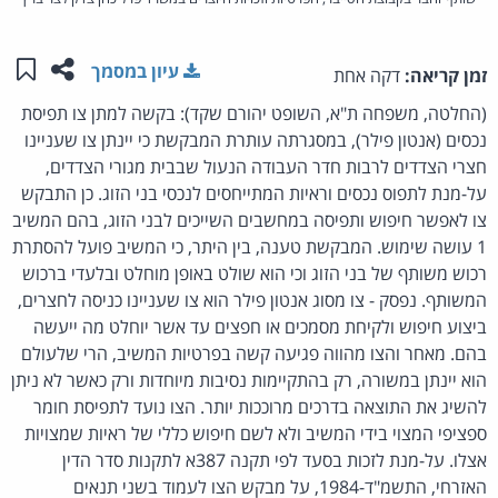
שתפו ע
שמו
עיון במסמך
זמן קריאה:
דקה אחת
(החלטה, משפחה ת"א, השופט יהורם שקד): בקשה למתן צו תפיסת
נכסים (אנטון פילר), במסגרתה עותרת המבקשת כי יינתן צו שעניינו
חצרי הצדדים לרבות חדר העבודה הנעול שבבית מגורי הצדדים,
על-מנת לתפוס נכסים וראיות המתייחסים לנכסי בני הזוג. כן התבקש
צו לאפשר חיפוש ותפיסה במחשבים השייכים לבני הזוג, בהם המשיב
1 עושה שימוש. המבקשת טענה, בין היתר, כי המשיב פועל להסתרת
רכוש משותף של בני הזוג וכי הוא שולט באופן מוחלט ובלעדי ברכוש
המשותף. נפסק - צו מסוג אנטון פילר הוא צו שעניינו כניסה לחצרים,
ביצוע חיפוש ולקיחת מסמכים או חפצים עד אשר יוחלט מה ייעשה
בהם. מאחר והצו מהווה פגיעה קשה בפרטיות המשיב, הרי שלעולם
הוא יינתן במשורה, רק בהתקיימות נסיבות מיוחדות ורק כאשר לא ניתן
להשיג את התוצאה בדרכים מרוככות יותר. הצו נועד לתפיסת חומר
ספציפי המצוי בידי המשיב ולא לשם חיפוש כללי של ראיות שמצויות
אצלו. על-מנת לזכות בסעד לפי תקנה 387א לתקנות סדר הדין
האזרחי, התשמ"ד-1984, על מבקש הצו לעמוד בשני תנאים