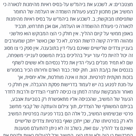
מצטברים: א. לשכנע את ביהמ"ש על-בסיס ראיות מהימנות לכאורה כי
המשיב אכן מתכוון לבצע פעולות השמדה או העלמה של החומר
שתפיסתו מבוקשת; ב. לשכנע את ביהמ"ש על בסיס ראיות מהימנות
לכאורה כי פעולת ההשמדה או העלמה, אם אכן תתרחש, תכביד
באופן ממשי על קיום ההליך. אין חולק כי הצו המבוקש הוא פולשני
ומהווה חדירה קשה לרשות הפרט, לא כל שכן כאשר ייתכן שמעורבים
בעניין צדדים שלישיים שאינם בעלי דין בתובענה. אין ספק כי צו מסוג
זה יכול להיות כלי עזר יעיל בהליכים בבית המשפט לענייני משפחה,
שם לא תמיד מגלים בעלי הדין את כלל נכסיהם ולא ששים לשתף
בנכסים את בן/בת הזוג. חוק יסוד: כבוד האדם וחירותו הכיר במפורש
בזכות חוקתית לפרטיות. זכות זו אינה מוחלטת, אלא יחסית, אך
על-מנת לפגוע בה יש לעמוד בדרישות פסקת ההגבלה. אין חולק כי
מאחר והמבקשת עתרה למתן צו כניסה לחצרי הצדדים ולרבות לחדר
הנעול של המשיב, שהכניסה אליו מתאפשרת רק בטביעת אצבע,
בביתם המשותף של הצדדים, תוך צילום והעתקה של קבצי מחשב
פרטי שבשימוש המשיב, כל אלה הם בגדר פגיעה בפרטיות המשיב
ולא רק בפרטיותו שלו, שכן ייתכן שאף בפרטיות צדדים שלישיים
שאינם צד להליך. עם זאת, בשלב זה לא ניתן להתעלם מטענות
המבקשת כי היה ולא יינתן הצו, המשיב יוכל להעלים ראיות ולקפח את