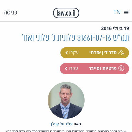
EN
כניסה
19 ביולי 2016
תמ"ש 31661-07-16 פלונית נ' פלוני ואח'
סדר דין אזרחי
עקבו
פרטיות וסייבר
עקבו
מאת‏
עו"ד טל קפלן
שותף וחבר בקבוצת הסייבר, הפרטיות וזכויות היוצרים במשרד פרל כהן צדק לצר ברץ