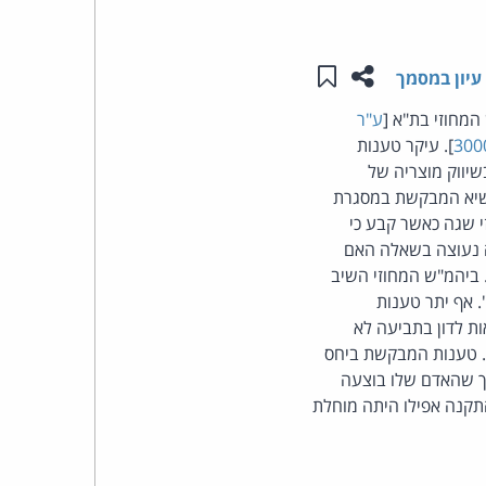
העומד
שתפו עמוד זה
שמור ב"תכנים שלי"
עיון במסמך
בראש
מחוזי בת"א [
ע"ר
]. עיקר טענות
קבוצת
נגד המבקשת (שעניינה בשיווק מוצריה של
האינטרנט,
 נשיא המבקשת במסגרת
ש המחוזי שגה כאשר קבע כי
הסייבר
 הבקשה נעוצה בשאלה האם
ליחה המשיבה להוכיח כי המציאה את כתב התביעה ל"מורשה בהנהלת עסקים" לפי תקנה 482. ביהמ"ש המחוזי השיב
וזכויות
 אף יתר טענות
ת לדון בתביעה לא
היוצרים
ה. טענות המבקשת ביחס
כך שהאדם שלו בוצעה
של
התקנה אפילו היתה מוחלת
פרל