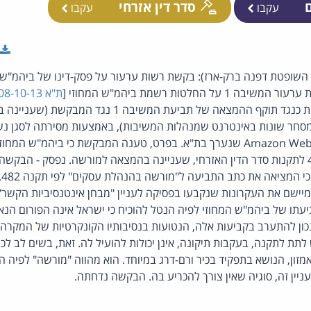
ם
סדר דין אזרחי
עקבו
עקבו
 השופטת דפנה ברק-ארז): בקשת רשות ערעור על פסק-דינו של ביהמ"ש ה
בה 1 על החלטות רשמת ביהמ"ש המחוזי [
ת"א 30008-10-13
המבקשת בבקשתה מופנות כנגד תוקף ההמצאה של תביעת המשיבה 1 
ורמות מסחר שונות באינטרנט שמנהלות המשיבות), באמצעות מסירתה לסגן
כנס של חברת Amazon Web Services שנערך בת"א. בפרט, טענה המבקשת כי ביהמ"
התקיימו יסודות תקנה 482 לתקנות סדר הדין האזרחי, שעניינה בהמצאה למורשה. נפסק -
הצ
יישם את העקרונות שנקבעו בפסיקה לעניין "מבחן אינטנסיביות הקשר".
תו של ביהמ"ש המחוזי לפיה הנטל להוכיח כי ישראל אינה הפורום הנאו
כון להתערב בקביעות אלה, הנטועות בנסיבותיו הקונקרטיות של המקר
ת לתקנה, בעקבות תיקונה, אינן יכולות להועיל לה. זאת, בשים לב ל
זון, הנושא בתפקיד בכיר ורם-דרג במיוחד. הוא מהווה "מורשה" לפיה 
ין זה, סוגיה שאין צורך להכריע בה. הבקשה נדחתה.