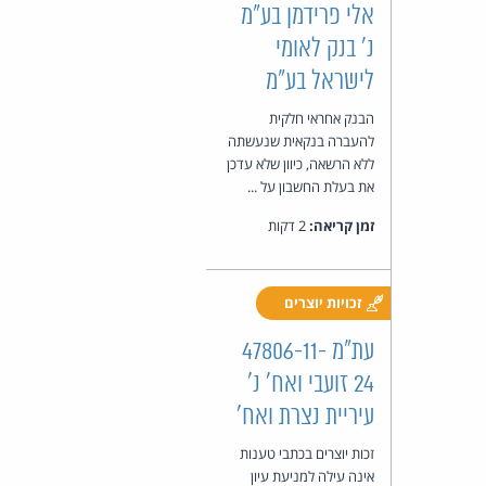
אלי פרידמן בע"מ
נ' בנק לאומי
לישראל בע"מ
הבנק אחראי חלקית
להעברה בנקאית שנעשתה
ללא הרשאה, כיוון שלא עדכן
את בעלת החשבון על ...
זמן קריאה:
2 דקות
זכויות יוצרים
עת"מ 47806-11-
24 זועבי ואח' נ'
עיריית נצרת ואח'
זכות יוצרים בכתבי טענות
אינה עילה למניעת עיון