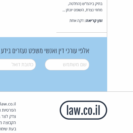
בתיק ביהמ"ש (החלטה,
מחוזי נצרת, השופט יונתן ...
זמן קריאה:
דקה אחת
אלפי עורכי דין ואנשי משפט נעזרים בידע
שם משתמש
*
דואל
*
הפרטיות וז
צדק לצר ב
הקבוצה מ
בעת שימוש