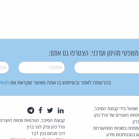
 משפטי מהימן ועדכני. הצטרפו גם אתם:
סיסמה
*
סיסמה
בהרשמה לאתר ובשימוש בו אתה מאשר שקראת את
תנאי
law.co.il מופעל בידי קבוצת הסייבר,
לינקדאין
טוויטר
פייסבוק
טלגרם
כויות היוצרים של פרל כהן
קבוצת הסייבר, הפרטיות וזכויות היוצרים
רץ.
פרל כהן צדק לצר ברץ
תמחה בסוגיות המתעוררות
דרך מנחם בגין 121
 בטכנולוגיות מידע