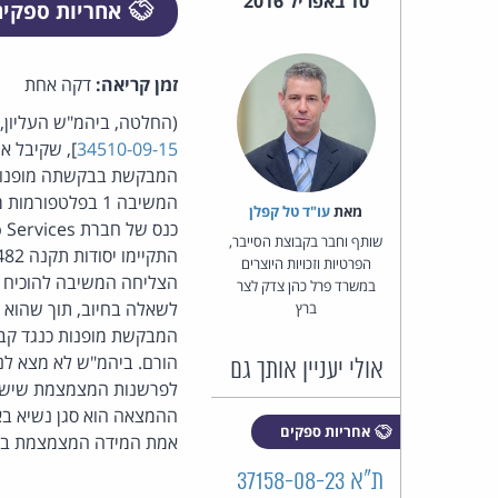
10 באפריל 2016
אחריות ספקי
זמן קריאה:
דקה אחת
(החלטה, ביהמ"ש העליון,
34510-09-15
], שקיבל את ערעור המשי
המשיבה 1 בפלטפ
מאת‏
עו"ד טל קפלן
שותף וחבר בקבוצת הסייבר,
הפרטיות וזכויות היוצרים
במשרד פרל כהן צדק לצר
לשאלה בחיוב, תוך שהוא מ
ברץ
המבקשת מופנות כנגד קביע
הורם. ביהמ"ש לא מצא לנ
אולי יעניין אותך גם
לפרשנות המצמצמת שיש לת
ההמצאה הוא סגן נשיא באמ
אחריות ספקים
אמת המידה המצמצמת בעני
ת"א 37158-08-23