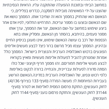
במחשב הביתי ובתוכנת ההפעלה שהתוקנה עליו. הראיות הנסיבתיות
שהוצגו על-ידי המאשימה מובילות למסקנה, כנדרש בפלילים, כי
הנאשם הוא שהחזיק במסמך והוא זה שחיבר אותו. המסמך נושא את
שם הנאשם ובוצעו בו מספר עריכות. התרחיש החלופי, לפיו אדם אחר
ביצע שימוש במחשב על-שם הנאשם, יצר את המסמך, ערך אותו
מספר פעמים, בהיחבא, בהסתר מן הנאשם, ומסליק אותו בתא
הכפפות של רכב בו עושה הנאשם שימוש, אינו מעוגן בניסיון החיים
ובהיגיון. המסמך עצמו מכיל מרשם ברור כיצד לבצע מעשים אלימים
הפוגעים ברכוש האוכלוסיה הערבית והנוצרית בישראל. המסמך כולל
אמרות שמטרתן להוביל לפעולות אלימות מעשיות ומאיץ בקוראיו
לבצע מעשי אלימות חמוריםם. זהו מסמך חריף וקיצוני שכל כולו
הסתה סדורה לפעילות עבריינית, והנחייה ברורה לנקוט באלימות
כלפי רכוש ונפש, של האוכלוסיה הערבית במדינה.הנאשם הורשע
בעבירות המיוחסות לו: מעשה המרדה (סעיף 133 בצירוף 136(4)
לחוק העונשין); החזקת פרסום המסית לאלימות או לטרור (סעיף
144ד3 לחוק העונשין); והחזקת פרסום גזעני (סעיף 144ד לחוק
העונשין).