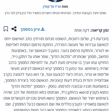
מאת‏
עו"ד טל קפלן
שותף וחבר בקבוצת הסייבר, הפרטיות וזכויות היוצרים במשרד פרל כהן צדק לצר ברץ
שתפו ע
שמו
עיון במסמך
זמן קריאה:
דקה אחת
(הכרעת-דין, שלום רחובות, השופט מנחם מזרחי): כתב האישום ייחס
לנאשם עבירות של מעשה המרדה, החזקת פרסום המסית לאלימות
או לטרור, והחזקת פרסום גזעני. נטען כי הנאשם יצר, באמצעות
מחשב, מסמך שכותרתו "מלכות הזדון", שמר אותו על התקן נייד,
החזיקו עמו וערך בו שינויים מעת לעת, עד לתפיסת המסמך ברכב
שהיה בשימושו. עוד נטען כי במסמך קרא הנאשם לביצוע מעשי
אלימות או טרור, הנחה כיצד לבצעם ועוד, וכי הוא נועד להפצה בקרב
אוכלוסייה יהודית בעלת דעות קיצוניות. הנאשם כפר ביצירת המסמך,
במשמעות תכניו ובכוונה לפרסמו. נפסק - המסמך "מלכות הזדון"
נמצא כקובץ word בהתקן נייד, שנתפס בתא הכפפות של רכב שהיה
בשימוש ישיר של הנאשם. המסמך נושא תווים טכניים הקושרים אותו
לנאשם (מאפייני הקובץ כוללים את שם הנאשם כבעל המסמך). שם
המשתמש נטמע במאפייני המסמך והוא נגזר משם המשתמש