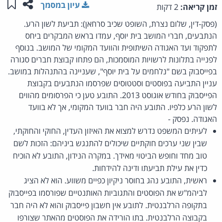
שתפו ע
שמו
עיון במסמך
זמן קריאה:
2 דקות
(פסק-דין, שלום נצרת, השופט שכיב סרחאן): תביעת לשון הרע.
הנתבעים, חברי המושב בית יוסף, עמדו בראש המבקרים ביחס
לתפקוד ועד האגודה השיתופית והוועד המקומי של המושב. בנוסף
לפנייה בתלונות לרשויות המוסמכות, הם פתחו קבוצת חברים סגורה
בפייסבוק בשם "נלחמים על בית יוסף", שעניינה בהתנהלות במושב.
עניין התביעה בפוסטים וסטטוסים שפרסמו הנתבעים בקבוצת
הפייסבוק בחודש אוגוסט 2013. התובע טען כי הפרסומים מהווים
לשון הרע כלפיו. התובע היה חבר בוועד המקומי, אך לא בוועד
האגודה. נפסק -
לעיתים המשפט נדרש למצוא את האיזון העדין, החוקי והחוקתי,
שבין שני ערכים חוקתיים שיכולים להתנגש ביניהם: הזכות לשם
טוב מחד וחופש הביטוי מאידך. במקרה הנידון, התובע לא הוכיח
כדין את עילת תביעתו ודינה להידחות.
ראשית, התובע נהג בחוסר ניקיון כפיים משווע. הוא לא הציג
לביהמ"ש את הפוסטים והתגוביות האותנטיים שפורסמו בפייסבוק
בתקופה הרלבנטית. לתובע אין חשבון פייסבוק והוא לא היה חבר
בקבוצה הרלבנטית. בתו הורידה את הפוסטים מהאתר שצורפו