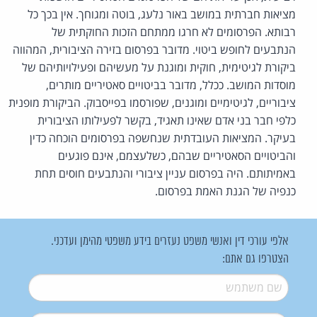
מציאות חברתית במושב באור נלעג, בוטה ומגוחך. אין בכך כל
רבותא. הפרסומים לא חרגו ממתחם הזכות החוקתית של
הנתבעים לחופש ביטוי. מדובר בפרסום בזירה הציבורית, המהווה
ביקורת לגיטימית, חוקית ומוגנת על מעשיהם ופעילויותיהם של
מוסדות המושב. ככלל, מדובר בביטויים סאטיריים מותרים,
ציבוריים, לגיטימיים ומוגנים, שפורסמו בפייסבוק. הביקורת מופנית
כלפי חבר בני אדם שאינו תאגיד, בקשר לפעילותו הציבורית
בעיקר. המציאות העובדתית שנחשפה בפרסומים הוכחה כדין
והביטויים הסאטיריים שבהם, כשלעצמם, אינם פוגעים
באמיתותם. היה בפרסום עניין ציבורי והנתבעים חוסים תחת
כנפיה של הגנת האמת בפרסום.
אלפי עורכי דין ואנשי משפט נעזרים בידע משפטי מהימן ועדכני.
הצטרפו גם אתם:
שם משתמש
*