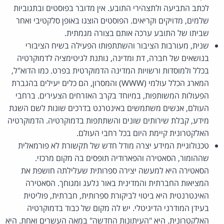
לכתב התביעה ולתצהירי התובע. אין מדובר בפוסטים ובתגוביות
שלמים, מדויקים וקריאים. הפוסטים הוצגו באופן סלקטיבי ואחר
שביתו של התובע ערכה אותם בצורה מגמתית.
שנית, מעורבות הציבור והשתתפותו הפעילה בשיח הציבורי
בנושאים של חברה, דת ומדינה, נותנת לגיטימציה לדמוקרטיה
בכלל ולמוסדות ורשויות המדינה הדמוקרטית בפרט. כמו הדוא"ל,
המארג הכלל עולמי (WWW) והמסרון, הם כלים יעילים בהגברת
הפעולות המשותפות, במיוחד בקרב האזרחים הצעירים. ברחבי
העולם, אנשים משתמשים באינטרנט בדרכים שונות לשם השגת
מידע, קבלת שירותים שונים והשתתפות בדמוקרטיה. הדמוקרטיה
האלקטרונית קיימת היום בכל רחבי העולם.
טכנולוגיית המידע יצרה מודל חדש של תקשורת לא פורמאלית
שההומור, הסאטירה והפארודיה תופסים בה מקום מרכזי.
הסאטירה היא למעשה יצירה ספרותית שעלילתה חושפת את
המציאות החברתית והמדינית באור נלעג ומגוחך. הסאטירה
האינטרנטית היא ביטוי לביקורת ספרותית, חברתית, פוליטית
בעידן המודרני הדיגיטלי. יש לה מקום של כבוד בדמוקרטיה
האלקטרונית. היא "העיתונות החדשה" במאה העשרים ואחת. היא