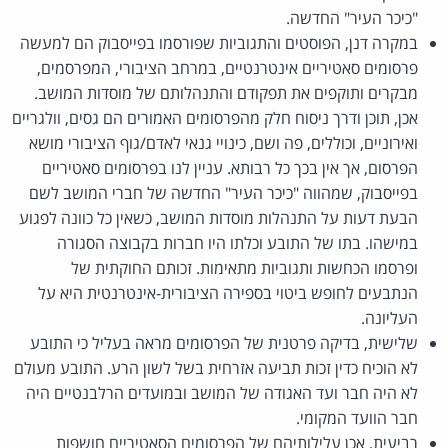
"כיכר העיר" החדשה.
במקרה דנן, הפוסטים והתגוביות שפורסמו בפייסבוק הם למעשה
פרסומים סאטיריים אינטרנטיים, במרחב הציבורי, המפרסמים,
מבקרים ותוקפים את תפקודם והתנהלותם של מוסדות המושב.
אכן, תוכן ודרך ניסוח חלק מהפרסומים האמורים הם גסים, וולגריים
ואירוניים, וכוללים, פה ושם, כינויי גנאי לאדם/גוף הציבורי מושא
הפרסום, אך אין בכך כל רבותא. עניין לנו בפרסומים סאטיריים
בפייסבוק, שמהווה "כיכר העיר" החדשה של חברי המושב לשם
הבעת דעות על התנהלות מוסדות המושב, כשאין כל כוונה לפגוע
במישהו. בתו של התובע וכלתו היו חברות בקבוצה הסגורה
ופרסמו הכחשות ותגוביות מתאימות. זכותם החוקתית של
הנתבעים לחופש ביטוי בספירה הציבורית-אינטרנטית היא על
העליונה.
שלישית, בדיקה פרטנית של הפרסומים מראה בעליל כי התובע
לא הוכיח כדין זכות תביעה אזרחית בשל לשון הרע. התובע מעולם
לא היה חבר ועד האגודה של המושב ובמועדים הרלבנטיים היה
חבר הוועד המקומי.
רביעית, אכן עלילותיהם של הפרסומים הסאטיריים חושפות