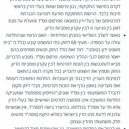
לקדם במישור החקיקתי, כגון פרסום שמות בעלי הדין בראשי
תיבות בלבד. הרשות המחוקקת מודעת לפגיעה הנגרמת
לפרטיותם של בעלי-דין כתוצאה מפרסום פס"ד ופועלת על-מנת
לאזן בין פגיעה זו לבין עקרון פומביות הדיון.
באשר לשלב השלישי במבחן המידתיות - האם הרווח שבהחלטה
עולה על הפסדה - סעיף 68 לחוק בתי המשפט קובע ככלל כי "בית
משפט ידון בפומבי". לצד זאת כולל החוק תנאים מסוימים בהם
ייאסר פרסום לגבי ההליך השיפוטי. פרסום פס"ד, מטבע הדברים,
מביא להתנגשות בין הזכות לפרטיות לבין עקרון פומביות הדיון.
החוק מסמיך את השופט להכריע בכל מקרה לגופו בהתאם
לנסיבות העניין. הדין נגזר מן העובדות. החלטת המשיבה לעומת
זאת מעדיפה באופן גורף את הזכות לפרטיות, מבלי ליתן מקום
להבדל המשמעותי בין פס"ד שונים."החיסיון ממפתוח" שמעניקה
החלטת המשיבה אינו מתמצה לפרטים האישיים של בעלי-הדין
אלא חל על פסה"ד בכללותו. בהיעדר גישה לפסה"ד, אין אפשרות
עדכנית לדעת מהו הדין בישראל במלוא היקפו (פסה"ד מהווים
חלק משמעותי מהדין עצמו).
יש לבטל את החלטת המשיבה, כך שהעותרת תוכל להמשיך