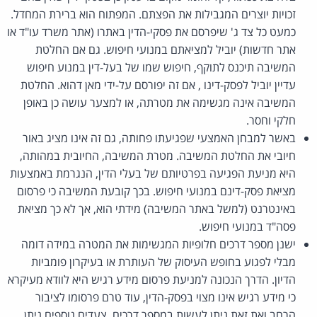
זכויות יוצרים המגבילות את הפצתם. המפתוח הוא ברירת המחדל.
כמעט כל צד ג' שיפרסם את פסקי-הדין באתרו (אתר משרד עו"ד או
אתר חדשות) יוביל למציאתם במנועי חיפוש. גם אם החלטת
המשיבה תיכנס לתוקף, חיפוש שמו של בעל-דין במנוע חיפוש
עדיין יוביל לפסק-דינו , אם זה יפורסם על-ידי מאן דהוא. החלטת
המשיבה אינה מגשימה את מטרתה, או למצער עושה כן באופן
חלקי וחסר.
באשר למבחן האמצעי שפגיעתו פחותה, גם זה אינו מציג באור
חיובי את החלטת המשיבה. מטרת המשיבה, החיובית במהותה,
היא מניעת הפגיעה בפרטיותם של בעלי הדין, הנגרמת באמצעות
מציאת פסק-דינם במנועי חיפוש. בכך קובעת המשיבה כי פרסום
באינטרנט (למשל באתר המשיבה) מידתי הוא, אך לא כך מציאת
פסה"ד במנועי חיפוש.
ישנן מספר דרכים חלופיות המגשימות את המטרה במידה דומה
מבלי לפגוע בחופש העיסוק של העותרת או בעיקרון פומביות
הדיון. הדרך הנכונה למניעת פרסום מידע רגיש היא לוודא מעיקרא
כי מידע רגיש אינו מצוי בפסק-הדין, עוד טרם פרסומו לציבור
הרחב ואת זאת ניתן לעשות במספר דרכים. צעדים נוספים ניתן