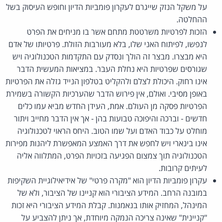
על משקל הנזק שייגרם לעקרון פומביות הדיון וחופש העיסוק בשל
ההחלטה.
הזכות לפרטיות משרטטת מתחם אשר בו מניחים את הפרט
לנפשו, לפיתוח האני שלו, בלא מעורבות הזולת. פרטיותו של אדם
היא מבצרו. מבצר זה הולך ונסדק עם התקדמות הטכנולוגיה ויש
שגורסים שפרטיות היא נחלת העבר. במציאות המעשית הדבר
אינו רחוק. היכולת לצלם ולהקליט בטלפון הנייד גזלה את הפרטיות
באופן מסיבי. ואולם, אין פירוש הדבר שהערכיות הקשורה בשמירת
הפרטיות פסקה מן העולם. אמת, העידן החדש מביא עמו כלים
חדשים - וברכה והיפוכה טבועות בהן - אך אין הדבר מחייב ויתור
מוחלט על כבוד האדם ועל שמו הטוב. היחס הראוי לטכנולוגיה
אינו בינארי ויש לחפש את דרך האמצע המאפשרת ליהנות מפירות
הטכנולוגיה תוך צמצום הפגיעה בזכויות הפרט, המתלווה אליה
לעיתים קרובות.
עקרון פומביות הדיון הוא "מקרה פרטי" של אידיאילוגיית השקיפות
במובנה הרחב. המידע הציבורי הוא קניינו של הציבור, ולא של
המינהל, המחזיק אותו בנאמנות. קבלת המידע הציבורי היא זכות
"קניינית" שאינה צריכה הנמקה מיוחדת, אך ניתן להצביע על