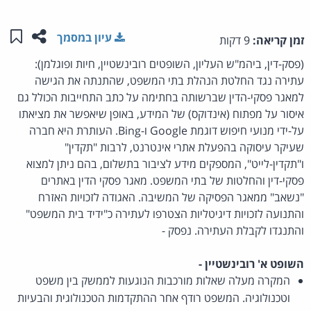
שתפו ע
שמו
עיון במסמך
זמן קריאה:
9 דקות
(פסק-דין, ביהמ"ש העליון, השופטים רובינשטיין, חיות ופוגלמן):
עתירה נגד החלטת הנהלת בתי המשפט, שהתנתה את הגישה
למאגר פסקי-הדין שברשותה בחתימה על כתב התחייבות הכולל גם
איסור על מפתוח (אינדוקס) של המידע, באופן שיאפשר את מציאתו
על-ידי מנועי חיפוש דוגמת Google ו-Bing. העותרת היא חברה
שעיקר עיסוקה בהפעלת אתרי אינטרנט, לרבות "תקדין"
ו"תקדין-לייט", המספקים מידע לציבור בתשלום, בהם ניתן למצוא
פסקי-דין והחלטות של בתי המשפט. מאגר פסקי הדין באתרים
"נשאב" ממאגר הפסיקה של המשיבה. האגודה לזכויות האזרח
והתנועה לזכויות דיגיטליות הצטרפו לעתירה כ"ידיד בית המשפט"
והתנגדו לקבלת העתירה. נפסק -
השופט א' רובינשטיין -
המקרה מעלה שאלות מורכבות הנוגעות לממשק בין משפט
וטכנולוגיה. המשפט רודף אחר ההתקדמות הטכנולוגית והבעיות