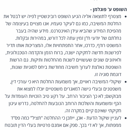
השופט ע' פוגלמן -
מצטרף לתוצאה אליה הגיע השופט רובינשטיין לפיה יש לבטל את
החלטת המשיבה, כמו גם לעיקר טעמיו. אנו מצויים בעיצומה של
מהפיכת המידע שהביא עידן האינטרנט. מידע שהיה בעבר
נחלתם של יודעי ח"ן זמין עתה לכל דורש, במהירות ובקלות.
המשפט רודף, כדרכו, אחר התפתחויות אלו, המצריכות אותו תדיר
לפרשנות חדשה לחקיקה ישנה, ברוח הזמן והקדמה הטכנולוגית,
ולאיזונים שונים שעשויים לשנות מהחלטות ותיקות. גם הרשות
השופטת נאלצת לערוך חשיבה מחודשת ביחס לסוגיות שונות,
דוגמת סוגיה זו.
שיקולי המשיבה ראויים, אך משמעות החלטת היא כי עורכי דין,
משפטנים ובעלי גישה למאגרים משפטיים יוכלו למצוא את
מבוקשם; לא כך הציבור הרחב. על רקע טיב הזכויות העומדות על
הכף ומשמעות והשלכות הרוחב הנובעות להחלטה, נדרש עיגון
חקיקתי שאינם קיים במקרה זה.
לעניין שיקול הדעת - אכן, ייתכן כי ההחלטה "תציל" כמה פס"ד
ממפתוח, אך לא די בכך. ספק אם אמנם פרטיות בעלי הדין תובטח