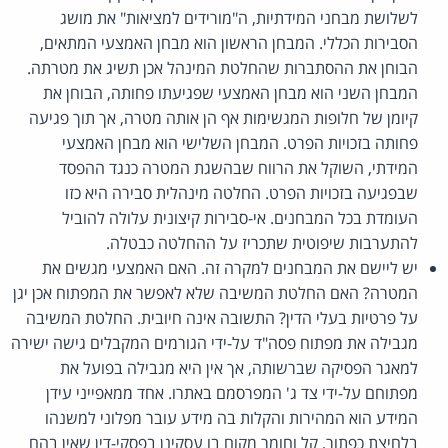
לשלושת מבחני המידתיות, ה"מורידים למציאות" את מושג
הסבירות הכללי. המבחן הראשון הוא מבחן האמצעי המתאים,
הבוחן את ההסתברות שהחלטת המינהל אכן תשיג את מטרתה.
המבחן השני הוא מבחן האמצעי שפגיעתו פחותה, הבוחן את
קיומן של חלופות המגשימות אף הן אותה מטרה, אך תוך פגיעה
פחותה בזכויות הפרט. המבחן השלישי הוא מבחן האמצעי
המידתי, השוקל את הרווח שבהשגת המטרה כנגד ההפסד
שבפגיעה בזכויות הפרט. החלטה מינהלית סבירה היא כזו
העומדת בכל המבחנים. אי-סבירות קיצונית עלולה להוביל
להתערבות שיפוטית שתכריז על ההחלטה כבטלה.
יש ליישם את המבחנים למקרה זה. האם האמצעי מגשים את
המטרה? האם החלטת המשיבה שלא לאפשר את המפתוח אכן יגן
על פרטיות בעלי הדין? התשובה אינה חיובית. החלטת המשיבה
מגבילה את מפתוח פסה"ד על-ידי הגורמים המקבלים גישה ישירה
למאגר הפסיקה שברשותה, אך אין היא מגבילה בפועל את
מפתוחם על-ידי צד ג' המפרסמם באתרו. אחד ממאפייני עידן
המידע הוא המהירות והקלות בה מידע עובר מפלוני למשנהו
בלחיצת כפתור, קל וחומר מקום בו עסקינן בפסקי-דין שאין בהם