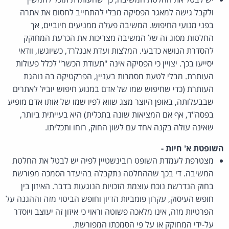
ולקבל גישה למאגר הפסיקה מבלי להתחייב לחסום את אתרה
בפני מנועי החיפוש. המשיבה פעלה ממניעים חיוביים, אך
החלטות מסוג זה של המשיבה מצריכות את הכרעת המחוקק
להסדרת הנושא כדבעי. המלצות ועדת אנגלרד, כשיוגשו, וודאי
יסייעו בכך. יצויין כי הפסיקה אינה "תעודת הכשר" לכלל פעולות
העותרת. מבלי לטעת מסמרות בעניין, הפרקטיקה בה נוהגת
העותרת (כדי שחיפוש שמו של אדם במנוע חיפוש יוביל לאתרים
שבבעלותה, באופן היוצר מצג שווא לפיו שמו של אותו אדם מופיע
בפסה"ד, אף אם המציאות שונה בתכלית) היא בעייתית ביותר,
שאינה עולה בקנה אחד עם לשון החוק, רוחו ותכליתו.
השופטת א' חיות -
מצטרפת לעמדת השופט רובינשטיין לפיה יש לבטל את החלטת
המשיבה. די בכך שההחלטה נתקבלה בהיעדר הסמכה מפורשת
בחוק הנדרשת נוכח עוצמת הזכויות הנוגעות בדבר. האיזון בין
חופש העיסוק, עקרון פומביות הדיון וחופש הביטוי מזה וההגנה על
הפרטיות מזה, אינו מלאכה פשוטה וראוי כי איזון זה יעוצב ויוסדר
על-ידי המחוקק או על פי הסמכתו המפורשת.