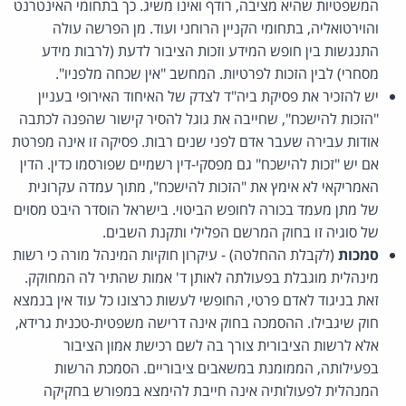
המשפטיות שהיא מציבה, רודף ואינו משיג. כך בתחומי האינטרנט
והוירטואליה, בתחומי הקניין הרוחני ועוד. מן הפרשה עולה
התנגשות בין חופש המידע וזכות הציבור לדעת (לרבות מידע
מסחרי) לבין הזכות לפרטיות. המחשב "אין שכחה מלפניו".
יש להזכיר את פסיקת ביה"ד לצדק של האיחוד האירופי בעניין
"הזכות להישכח", שחייבה את גוגל להסיר קישור שהפנה לכתבה
אודות עבירה שעבר אדם לפני שנים רבות. פסיקה זו אינה מפרטת
אם יש "זכות להישכח" גם מפסקי-דין רשמיים שפורסמו כדין. הדין
האמריקאי לא אימץ את "הזכות להישכח", מתוך עמדה עקרונית
של מתן מעמד בכורה לחופש הביטוי. בישראל הוסדר היבט מסוים
של סוגיה זו בחוק המרשם הפלילי ותקנת השבים.
סמכות
(לקבלת ההחלטה) - עיקרון חוקיות המינהל מורה כי רשות
מינהלית מוגבלת בפעולתה לאותן ד' אמות שהתיר לה המחוקק.
זאת בניגוד לאדם פרטי, החופשי לעשות כרצונו כל עוד אין בנמצא
חוק שיגבילו. ההסמכה בחוק אינה דרישה משפטית-טכנית גרידא,
אלא לרשות הציבורית צורך בה לשם רכישת אמון הציבור
בפעילותה, הממומנת במשאבים ציבוריים. הסמכת הרשות
המנהלית לפעולותיה אינה חייבת להימצא במפורש בחקיקה