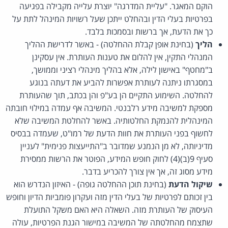
הוקם המאגר. "עליית המדרגה" יוצרת עלייה מקבילה בפגיעה
בפרטיות בעלי הדין ובהחלט ייתכן שעל רשויות המינהל לתת על
כך את הדעת, אך ברשות ובסמכות בלבד.
הליך
(בחינת אופן קבלת ההחלטה) - באשר לדרישת ההליך
המנהלי התקין, אין להלום את טענות העותרת. אין עסקינן
ב"מחטף" באישון לילה, אלא בהליך מינהלי רציני וממושך,
במסגרתו ניתנה לעותרת אפשרות להביע את דעתה בנוגע
להחלטה. השימוע התקיים הן בע"פ והן בכתב, תוך שהעותרת
מספקת למשיבה מידע רלבנטי. המשיבה אף עמדה במילוי חובתה
המינהלית להנמקת החלטותיה. באשר להחלטת המשיבה שלא
לחשוף בפני העותרת את חוות הדעת של רמו"ט, שעמדה בבסיס
מדיניותה, לא מן הנמנע שמדובר ב"התייעצות פנימית" לעניין
סעיף 9(ב)(4) לחוק חופש המידע, הפוטר את הרשות ממסירת
מידע מסוג זה, אך אין צורך להכריע בדבר.
שיקול הדעת
(בחינת תוכן ההחלטה גופה) - האיזון הנדרש הוא
בין זכותם לפרטיות של בעלי הדין מזה ועקרון פומביות הדיון וחופש
העיסוק של העותרת מזה. השאלה היא האם משקל התועלת
שתצמח מהחלטתה של המשיבה במישור הגנת הפרטיות, עולה