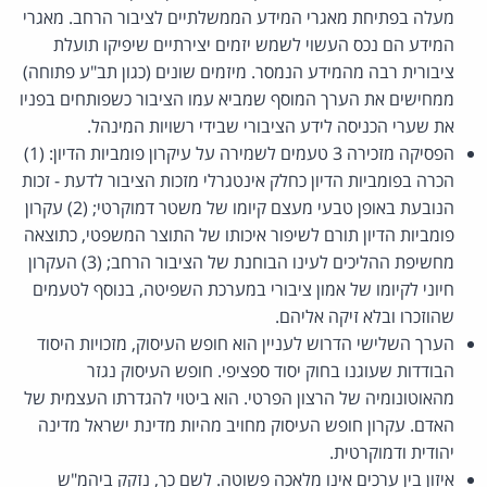
מעלה בפתיחת מאגרי המידע הממשלתיים לציבור הרחב. מאגרי
המידע הם נכס העשוי לשמש יזמים יצירתיים שיפיקו תועלת
ציבורית רבה מהמידע הנמסר. מיזמים שונים (כגון תב"ע פתוחה)
ממחישים את הערך המוסף שמביא עמו הציבור כשפותחים בפניו
את שערי הכניסה לידע הציבורי שבידי רשויות המינהל.
הפסיקה מזכירה 3 טעמים לשמירה על עיקרון פומביות הדיון: (1)
הכרה בפומביות הדיון כחלק אינטגרלי מזכות הציבור לדעת - זכות
הנובעת באופן טבעי מעצם קיומו של משטר דמוקרטי; (2) עקרון
פומביות הדיון תורם לשיפור איכותו של התוצר המשפטי, כתוצאה
מחשיפת ההליכים לעינו הבוחנת של הציבור הרחב; (3) העקרון
חיוני לקיומו של אמון ציבורי במערכת השפיטה, בנוסף לטעמים
שהוזכרו ובלא זיקה אליהם.
הערך השלישי הדרוש לעניין הוא חופש העיסוק, מזכויות היסוד
הבודדות שעוגנו בחוק יסוד ספציפי. חופש העיסוק נגזר
מהאוטונומיה של הרצון הפרטי. הוא ביטוי להגדרתו העצמית של
האדם. עקרון חופש העיסוק מחויב מהיות מדינת ישראל מדינה
יהודית ודמוקרטית.
איזון בין ערכים אינו מלאכה פשוטה. לשם כך, נזקק ביהמ"ש