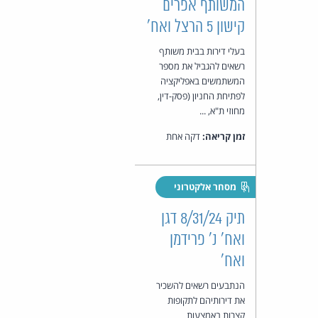
המשותף אפרים
קישון 5 הרצל ואח'
בעלי דירות בבית משותף
רשאים להגביל את מספר
המשתמשים באפליקציה
לפתיחת החניון (פסק-דין,
מחוזי ת"א, ...
זמן קריאה:
דקה אחת
מסחר אלקטרוני
תיק 8/31/24 דגן
ואח' נ' פרידמן
ואח'
הנתבעים רשאים להשכיר
את דירותיהם לתקופות
קצרות באמצעות