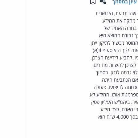
שתפו עמוד זה
שמור ב"תכנים שלי"
עיון במסמך
העומד
ך שהנתבעת, היבואנית
ון ואגב כך מחקה את המידע
בראש
 בחוזה האחיד של
 נקודת המוצא היא
קבוצת
סר מכשיר לתיקון ייתן
הרשאה לחיוב כרטיס אשראי בגין תיקון שמחירו אינו עולה על 320 ש"ח, אינו חוקי. מקור נורמטיבי אחד לכך הוא סעיף 4(א)
האינטרנט,
ביו, להביע לידיעת הצרכן,
לצרכן להשוות מחירים.
הסייבר
חובת הגילוי גרמה לנזק. בסמוך
 אם הנתבעת היתה
וזכויות
סכמתה לביצועו. פעולה
מפרמטת אותו, המידע לא
היוצרים
יר. ביהמ"ש העליון פסק
יי האדם, לצד מידע
של
ופרטים חיוניים לתפקודו היומיומי. התובעת העידה כי המכשיר כלל מידע בעל ערך אישי ניכר. פיצוי בסך 4,000 ש"ח הוא
פרל