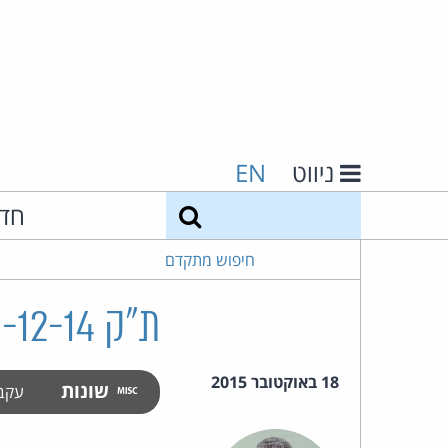
ניווט
EN
חיפוש
חד
חיפוש מתקדם
ת"ק 25351-12-14 מרום נ' סקיילקס קורפוריישן בע"מ
18 באוקטובר 2015
שונות
עקב