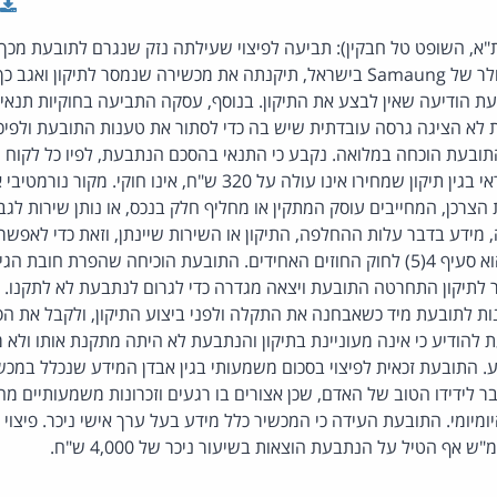
ת"א, השופט טל חבקין): תביעה לפיצוי שעילתה נזק שנגרם לתובעת מכ
הרשמית של מכשירי הסלולר של Samaung בישראל, תיקנתה את מכשירה שנמסר לתיק
ת הודיעה שאין לבצע את התיקון. בנוסף, עסקה התביעה בחוקיות תנאי
לא הציגה גרסה עובדתית שיש בה כדי לסתור את טענות התובעת ולפיכך
בעת הוכחה במלואה. נקבע כי התנאי בהסכם הנתבעת, לפיו כל לקוח המו
לחוק הגנת הצרכן, המחייבים עוסק המתקין או מחליף חלק בנכס, או נותן שירות לג
 מידע בדבר עלות ההחלפה, התיקון או השירות שיינתן, וזאת כדי לאפשר 
המקור הנורמטיבי השני הוא סעיף 4(5) לחוק החוזים האחידים. התובעת הוכיחה שהפרת 
תיקון התחרטה התובעת ויצאה מגדרה כדי לגרום לנתבעת לא לתקנו.
נות לתובעת מיד כשאבחנה את התקלה ולפני ביצוע התיקון, ולקבל את ה
להודיע כי אינה מעוניינת בתיקון והנתבעת לא היתה מתקנת אותו ולא 
. התובעת זכאית לפיצוי בסכום משמעותי בגין אבדן המידע שנכלל במכש
ר לידידו הטוב של האדם, שכן אצורים בו רגעים וזכרונות משמעותיים מח
ש אף הטיל על הנתבעת הוצאות בשיעור ניכר של 4,000 ש"ח.