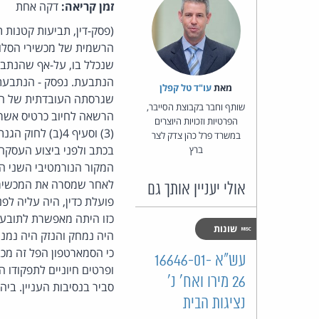
זמן קריאה:
דקה אחת
(פסק-דין, תביעות קטנות 
שנכלל בו, על-אף שהנתבע
הנתבעת. נפסק - הנתבעת 
מאת‏
עו"ד טל קפלן
שגרסתה העובדתית של התו
שותף וחבר בקבוצת הסייבר,
הפרטיות וזכויות היוצרים
(3) וסעיף 4(ב) 
במשרד פרל כהן צדק לצר
בכתב ולפני ביצוע העסקה,
ברץ
לאחר שמסרה את המכשיר ל
אולי יעניין אותך גם
פועלת כדין, היה עליה לפ
כזו היתה מאפשרת לתובעת 
שונות
היה נמחק והנזק היה נמנע
כי הסמארטפון הפל זה מכב
עש"א 16646-01-
26 מירו ואח' נ'
סביר בנסיבות העניין. ביהמ"
נציגות הבית