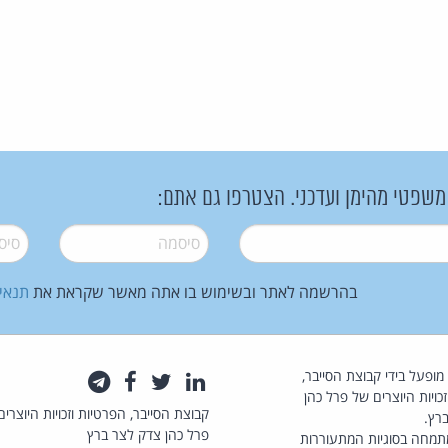
 משפטי מהימן ועדכני. הצטרפו גם אתם:
סיסמה
*
סיסמה
בהרשמה לאתר ובשימוש בו אתה מאשר שקראת את
תנאי
law.co.il מופעל בידי קבוצת הסייבר,
לינקדאין
טוויטר
פייסבוק
טלגרם
כויות היוצרים של פרל כהן
קבוצת הסייבר, הפרטיות וזכויות היוצרים
רץ.
פרל כהן צדק לצר ברץ
תמחה בסוגיות המתעוררות