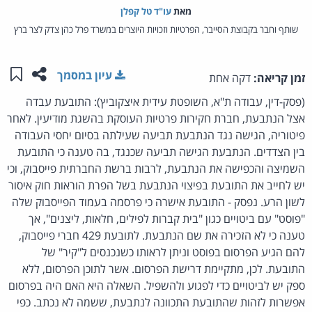
מאת‏
עו"ד טל קפלן
שותף וחבר בקבוצת הסייבר, הפרטיות וזכויות היוצרים במשרד פרל כהן צדק לצר ברץ
שתפו ע
שמו
עיון במסמך
זמן קריאה:
דקה אחת
(פסק-דין, עבודה ת"א, השופטת עידית איצקוביץ): התובעת עבדה
אצל הנתבעת, חברת חקירות פרטיות העוסקת בהשגת מודיעין. לאחר
פיטוריה, הגישה נגד הנתבעת תביעה שעילתה בסיום יחסי העבודה
בין הצדדים. הנתבעת הגישה תביעה שכנגד, בה טענה כי התובעת
השמיצה והכפישה את הנתבעת, לרבות ברשת החברתית פייסבוק, וכי
יש לחייב את התובעת בפיצוי הנתבעת בשל הפרת הוראות חוק איסור
לשון הרע. נפסק - התובעת אישרה כי פרסמה בעמוד הפייסבוק שלה
"פוסט" עם ביטויים כגון "בית קברות לפילים, חלאות, ליצנים", אך
טענה כי לא הזכירה את שם הנתבעת. לתובעת 429 חברי פייסבוק,
להם הגיע הפרסום בפוסט וניתן לראותו כשנכנסים ל"קיר" של
התובעת. לכן, מתקיימת דרישת הפרסום. אשר לתוכן הפרסום, ללא
ספק יש לביטויים כדי לפגוע ולהשפיל. השאלה היא האם היה בפרסום
אפשרות לזהות שהתובעת התכוונה לנתבעת, ששמה לא נכתב. כפי