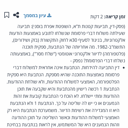
שתפו ע
שמו
עיון במסמך
זמן קריאה:
2 דקות
(פסק-דין, תביעות קטנות ת"א, השופטת אפרת בוסני): תביעה
שעילתה משלוח דברי פרסומת שנשלחו לתובע באמצעות הודעות
אלקטרוניות, בניגוד לסעיף 30א לחוק התקשורת (בזק ושידורים),
התשמ"ב-1982. מה אחריותה של הנתבעת, ספקית תוכנה
(פלטפורמה) לדיוור אלקטרוני אוטומטי ("שלח מסר"), באמצעותה
נשלחו דברי הפרסומת? נפסק -
דין התביעה להידחות. הנתבעת אינה אחראית למשלוח דברי
פרסומת באמצעות התוכנה שהיא מספקת. הנתבעת היא ספקית
הפלטפורמה, האמצעי למשלוח ההודעות, ולא שולחת ההודעות.
הנתבעת 1 רכשה רישיון מהנתבעת והיא שקבעה את תוכן
ההודעות ומתי יישלחו. לא הוכח כי הנתבעת קובעת את זהות
הנמענים או כי יש לה שליטה על כך. הנתבעת 1 ולא הנתבעת
היא זו המגדירה את רשימת הדיוור. משמערכת הנתבעת היא רק
האמצעי למשלוח ההודעות וכאשר השליטה על תוכן ההודעה
וזהות הנמענים היא של המשתמש, אין לראות בנתבעת בבחינת